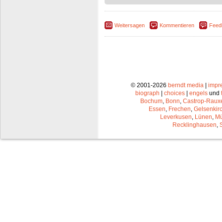
Weitersagen
Kommentieren
Feed
© 2001-2026
berndt media
|
impr
biograph
|
choices
|
engels
und
Bochum
,
Bonn
,
Castrop-Raux
Essen
,
Frechen
,
Gelsenkir
Leverkusen
,
Lünen
,
Mü
Recklinghausen
,