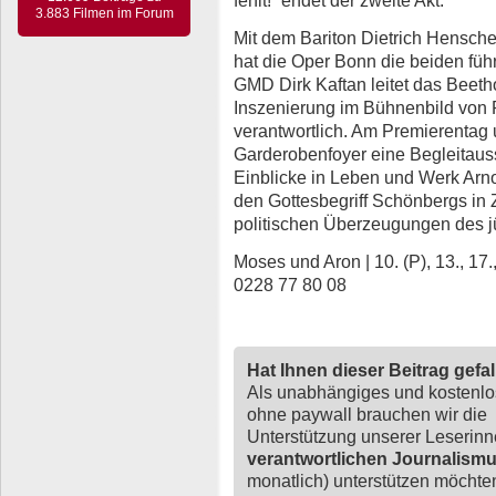
3.883 Filmen im Forum
Mit dem Bariton Dietrich Hensch
hat die Oper Bonn die beiden füh
GMD Dirk Kaftan leitet das Beeth
Inszenierung im Bühnenbild von P
verantwortlich. Am Premierentag 
Garderobenfoyer eine Begleitauss
Einblicke in Leben und Werk Arno
den Gottesbegriff Schönbergs i
politischen Überzeugungen des 
Moses und Aron | 10. (P), 13., 17.,
0228 77 80 08
Hat Ihnen dieser Beitrag gefa
Als unabhängiges und kostenl
ohne paywall brauchen wir die
Unterstützung unserer Leserin
verantwortlichen Journalism
monatlich) unterstützen möchten,