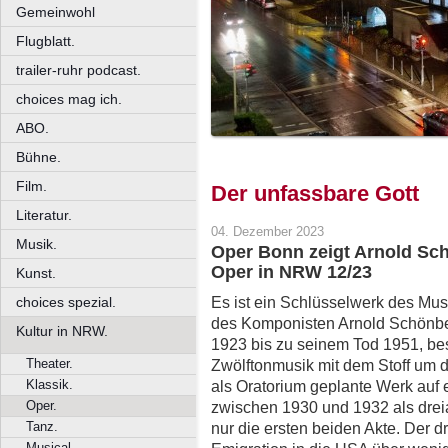
Gemeinwohl
Flugblatt.
trailer-ruhr podcast.
choices mag ich.
ABO.
Bühne.
Film.
Der unfassbare Gott
Literatur.
04. Dezember 2023
Musik.
Oper Bonn zeigt Arnold Sc
Oper in NRW 12/23
Kunst.
Es ist ein Schlüsselwerk des Mu
choices spezial.
des Komponisten Arnold Schönber
Kultur in NRW.
1923 bis zu seinem Tod 1951, besc
Theater.
Zwölftonmusik mit dem Stoff um 
Klassik.
als Oratorium geplante Werk auf 
Oper.
zwischen 1930 und 1932 als drei
Tanz.
nur die ersten beiden Akte. Der 
Musical.