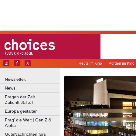
Heute im Kino
Morgen im Kino
Newsletter.
News.
Fragen der Zeit
Zukunft JETZT
Europa gestalten
Frag' die Welt | Gen Z &
Alpha
GuteNachrichten fürs