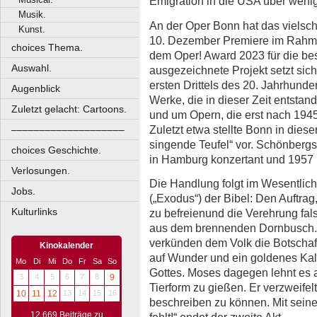
Emigration in die USA über wenig
Musik.
An der Oper Bonn hat das viels
Kunst.
10. Dezember Premiere im Rahme
choices Thema.
dem Oper! Award 2023 für die b
Auswahl.
ausgezeichnete Projekt setzt sic
ersten Drittels des 20. Jahrhund
Augenblick
Werke, die in dieser Zeit entsta
Zuletzt gelacht: Cartoons.
und um Opern, die erst nach 1945
Zuletzt etwa stellte Bonn in dies
––––––––––––––––––––
singende Teufel“ vor. Schönberg
choices Geschichte.
in Hamburg konzertant und 1957 i
Verlosungen.
Die Handlung folgt im Wesentli
Jobs.
(„Exodus“) der Bibel: Den Auftrag
Kulturlinks
zu befreienund die Verehrung fals
aus dem brennenden Dornbusch. 
verkünden dem Volk die Botschaft
Kinokalender
auf Wunder und ein goldenes Kal
Mo
Di
Mi
Do
Fr
Sa
So
Gottes. Moses dagegen lehnt es a
3
4
5
6
7
8
9
Tierform zu gießen. Er verzweifelt
10
11
12
13
14
15
16
beschreiben zu können. Mit seine
12.669 Beiträge zu
fehlt!“ endet der zweite Akt.