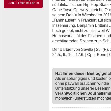
3.883 Filmen im Forum
südafrikanischen Hip-Hop-Stars R
Cape Town Opera zahlreiche Oper
seinem Debüt in Wiesbaden 2016 
„Tannhäuser“ in Frankfurt auf si
Inszenierung, Benjamin Brittens „
hoch gelobt, nicht zuletzt, weil W
Homosexualität des Fischers und 
erschütternden Szenen zum Schlü
Der Barbier von Sevilla | 25. (P), 31
24.5., 6., 16., 17.6. | Oper Bonn 
Hat Ihnen dieser Beitrag gefa
Als unabhängiges und kostenl
ohne paywall brauchen wir die
Unterstützung unserer Leserin
verantwortlichen Journalism
monatlich) unterstützen möchten,