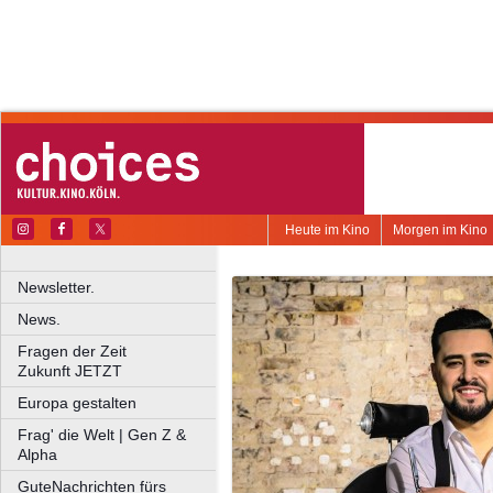
Heute im Kino
Morgen im Kino
Newsletter.
News.
Fragen der Zeit
Zukunft JETZT
Europa gestalten
Frag' die Welt | Gen Z &
Alpha
GuteNachrichten fürs