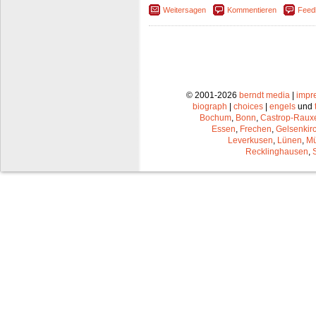
Weitersagen
Kommentieren
Feed
© 2001-2026
berndt media
|
impr
biograph
|
choices
|
engels
und
Bochum
,
Bonn
,
Castrop-Raux
Essen
,
Frechen
,
Gelsenkir
Leverkusen
,
Lünen
,
Mü
Recklinghausen
,