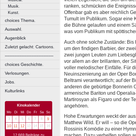
ranken, schmücken die Ereignisse
Musik.
Offenbar gab es aber reichlich Ge
Kunst.
Tumult im Publikum. Sogar eine 
choices Thema.
die Bühne gelaufen und einem S
Auswahl.
was vom Publikum mit spöttischem
Augenblick
Auch ohne solche Zustände: Bis 
Zuletzt gelacht: Cartoons.
um den findigen Barbier, der zwei
zwei jungen Leuten zum Liebesglüc
––––––––––––––––––––
vor allem an der brillanten, der 
choices Geschichte.
voller melodischer Einfälle. Für d
Verlosungen.
Neuinszenierung an der Oper Bonn
Beltrami verantwortlich; auf der 
Jobs.
anderen die gebürtige Bonnerin C
Kulturlinks
armenische Bariton und Operalia
Martirosyan als Figaro und der Te
angehören.
Kinokalender
Mo
Di
Mi
Do
Fr
Sa
So
Hohe Erwartungen weckt der aus
3
4
5
6
7
8
9
Matthew Wild. Er will – so die Op
10
11
12
13
14
15
16
Rossinis Komödie zu einer Hymne
machen. Dazu verhelfen sollen a
12.669 Beiträge zu