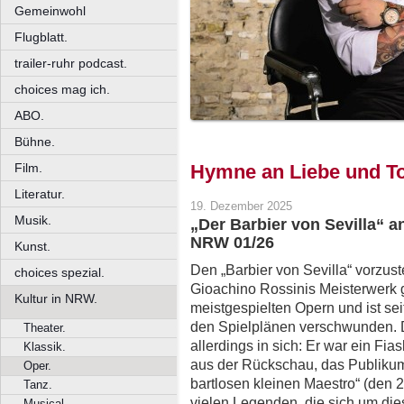
Gemeinwohl
Flugblatt.
trailer-ruhr podcast.
choices mag ich.
ABO.
Bühne.
Film.
Hymne an Liebe und To
Literatur.
19. Dezember 2025
Musik.
„Der Barbier von Sevilla“ a
NRW 01/26
Kunst.
Den „Barbier von Sevilla“ vorzuste
choices spezial.
Gioachino Rossinis Meisterwerk g
Kultur in NRW.
meistgespielten Opern und ist sei
den Spielplänen verschwunden. 
Theater.
allerdings in sich: Er war ein Fia
Klassik.
aus der Rückschau, das Publikum 
Oper.
bartlosen kleinen Maestro“ (den 2
Tanz.
vielen Legenden, die sich um di
Musical.