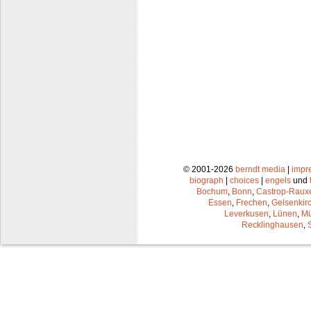
© 2001-2026
berndt media
|
impr
biograph
|
choices
|
engels
und
Bochum
,
Bonn
,
Castrop-Raux
Essen
,
Frechen
,
Gelsenkir
Leverkusen
,
Lünen
,
Mü
Recklinghausen
,