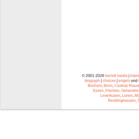
© 2001-2026
berndt media
|
impr
biograph
|
choices
|
engels
und
Bochum
,
Bonn
,
Castrop-Raux
Essen
,
Frechen
,
Gelsenkir
Leverkusen
,
Lünen
,
Mü
Recklinghausen
,