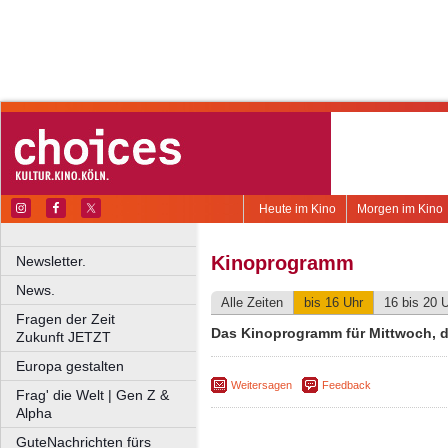
Heute im Kino
Morgen im Kino
Kinoprogramm
Newsletter.
News.
Alle Zeiten
bis 16 Uhr
16 bis 20 
Fragen der Zeit
Das Kinoprogramm für Mittwoch, d
Zukunft JETZT
Europa gestalten
Weitersagen
Feedback
Frag' die Welt | Gen Z &
Alpha
GuteNachrichten fürs