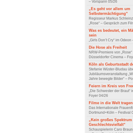
– Vorspann 05/26
„Es geht vor allem um
Selbstermächtigung“
Regisseur Markus Schleinz
„Rose“ – Gespräch zum Fil
Was es bedeutet, ein M
sein
„Girls Don’t Cry“ im Odeon
Die Hose als Freiheit
NRW-Premiere von „Rose“
Düsseldorfer Cinema – Foy
Köln als Geburtsstadt d
Stefanie Wüster-Bludau übe
Jubiläumsveranstaltung „Wi
Jahre bewegte Bilder“ – Por
Feiern im Kreis von Fr
„Die Schwester der Braut“ 
Foyer 04/26
Filme in die Welt tragen
Das Internationale Frauenfi
Dortmund+Köln – Festival 
„Kein großes Spektrum
Geschlechtsvielfalt“
Schauspielerin Caro Braun