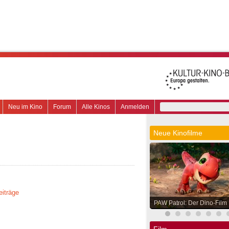
Neu im Kino
Forum
Alle Kinos
Anmelden
Neue Kinofilme
eiträge
PAW Patrol: Der Dino-Film
Film.