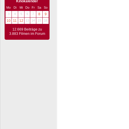
Kinokalender
Mo
Di
Mi
Do
Fr
Sa
So
3
4
5
6
7
8
9
10
11
12
13
14
15
16
12.669 Beiträge zu
3.883 Filmen im Forum