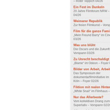
– Roter Teppich 04/26
Ein Fest im Dunkeln
20 Jahre Filmforum NRW – 
04/26
Weimerer Republik
Zur freien Filmkunst – Vor
Film für die ganze Fami
„Mein Freund Barry“ im Ci
03/26
Was uns blüht
Die Oscars und die Zukunft 
Vorspann 03/26
Zu Unrecht beschuldigt
„Blame“ im Odeon – Foyer 
Bilder von Arbeit, Arbei
Das Symposium der
dokumentarfilminitiative im
Köln – Foyer 02/26
Fiktion mit realen Hint
„White Snail“ im Filmhaus 
Nur das Allerbeste?
Vom kollektiven Drang zum r
Superlativ – Vorspann 02/2