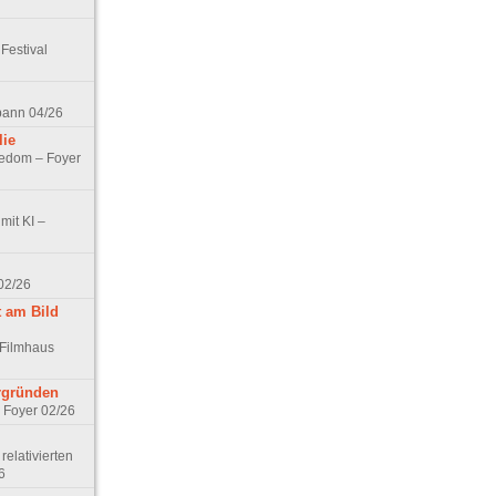
Festival
spann 04/26
lie
nedom – Foyer
mit KI –
02/26
t am Bild
 Filmhaus
ergründen
– Foyer 02/26
elativierten
6