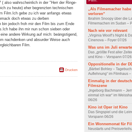
 ( also wahrscheinlich in der "Herr der Ringe-
leich zu heute) eher begrenzten technischen
„Als Filmemacher habe 
em Film.Ich gebe zu ich war anfangs etwas
verloren“
chmack doch etwas zu derben
Ibrahim Snoopy über die L
Filmemachen im Sudan – Po
h bin jedoch froh mir den Film bis zum Ende
s.Ich habe ihn mir nun schon sieben oder
Nach wie vor relevant
 eine andere Wirkung auf mich: beängstigend,
„Virginia Woolf’s Night & D
 zum nachdenken und absurder Weise auch
Cinenova – Foyer 07/26
rgleichbaren Film.
Was uns im Juli erwarte
Das „größte Fest aller Zeite
und Kino – Vorspann 07/26
Oppositionelle in der 
„Bärbel Bohley – Tagebuch
Drucken
Auflehnung“ im Filmhaus –
Einmalig in der deutsc
Filmszene
„Ingeborg Bachmann – Jem
einmal ich war“ im Weissha
06/26
Kino ist Oper ist Kino
Das Singspiel und die Lei
Vorspann 06/26
Ein Wonnemonat für Fi
Neustarts und Preisverlei