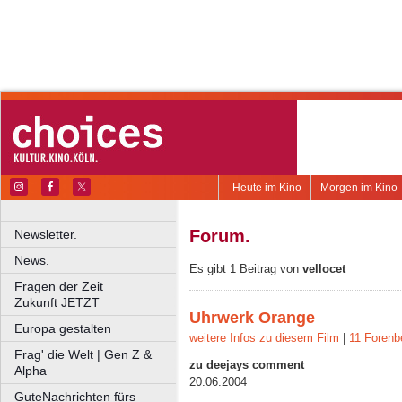
Heute im Kino
Morgen im Kino
Forum.
Newsletter.
News.
Es gibt 1 Beitrag von
vellocet
Fragen der Zeit
Zukunft JETZT
Uhrwerk Orange
Europa gestalten
weitere Infos zu diesem Film
|
11 Forenb
Frag' die Welt | Gen Z &
zu deejays comment
Alpha
20.06.2004
GuteNachrichten fürs