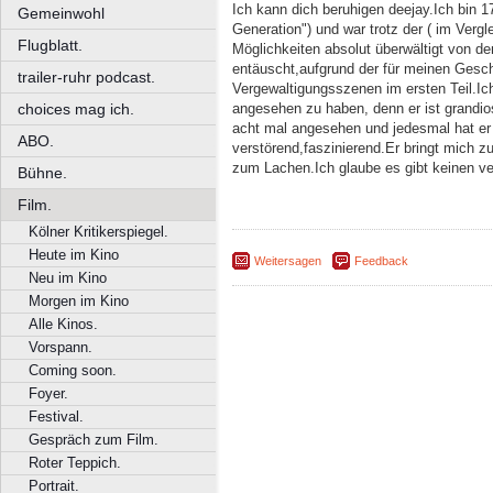
Ich kann dich beruhigen deejay.Ich bin 17
Gemeinwohl
Generation") und war trotz der ( im Verg
Flugblatt.
Möglichkeiten absolut überwältigt von d
entäuscht,aufgrund der für meinen Ges
trailer-ruhr podcast.
Vergewaltigungsszenen im ersten Teil.Ic
choices mag ich.
angesehen zu haben, denn er ist grandio
acht mal angesehen und jedesmal hat er
ABO.
verstörend,faszinierend.Er bringt mich
zum Lachen.Ich glaube es gibt keinen ve
Bühne.
Film.
Kölner Kritikerspiegel.
Heute im Kino
Weitersagen
Feedback
Neu im Kino
Morgen im Kino
Alle Kinos.
Vorspann.
Coming soon.
Foyer.
Festival.
Gespräch zum Film.
Roter Teppich.
Portrait.