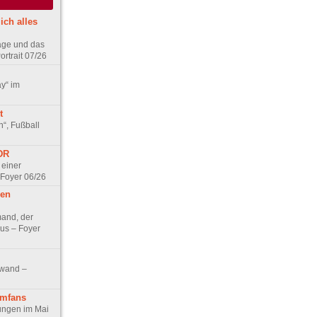
ich alles
age und das
rtrait 07/26
ay“ im
t
n“, Fußball
DDR
 einer
 Foyer 06/26
hen
and, der
us – Foyer
nwand –
lmfans
hungen im Mai