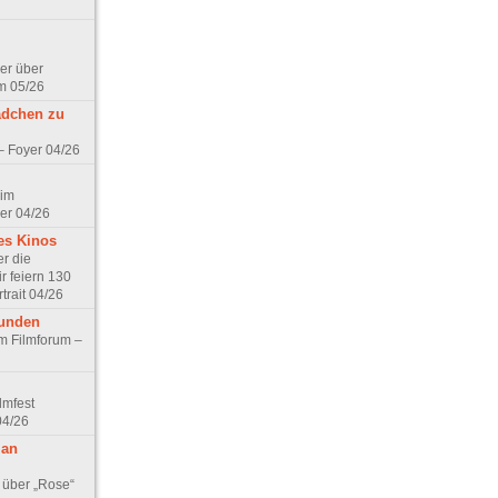
er über
m 05/26
ädchen zu
 – Foyer 04/26
 im
er 04/26
es Kinos
r die
r feiern 130
trait 04/26
eunden
im Filmforum –
lmfest
04/26
 an
 über „Rose“