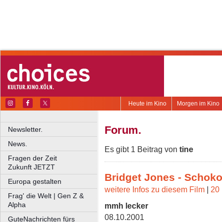
Heute im Kino
Morgen im Kino
Forum.
Newsletter.
News.
Es gibt 1 Beitrag von
tine
Fragen der Zeit
Zukunft JETZT
Bridget Jones - Schok
Europa gestalten
weitere Infos zu diesem Film
|
20 
Frag' die Welt | Gen Z &
Alpha
mmh lecker
08.10.2001
GuteNachrichten fürs