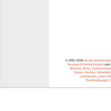
© 2001-2026
berndt media
|
impr
biograph
|
choices
|
engels
und
Bochum
,
Bonn
,
Castrop-Raux
Essen
,
Frechen
,
Gelsenkir
Leverkusen
,
Lünen
,
Mü
Recklinghausen
,