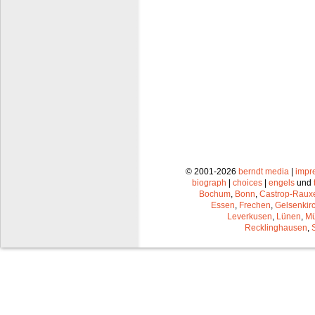
© 2001-2026
berndt media
|
impr
biograph
|
choices
|
engels
und
Bochum
,
Bonn
,
Castrop-Raux
Essen
,
Frechen
,
Gelsenkir
Leverkusen
,
Lünen
,
Mü
Recklinghausen
,