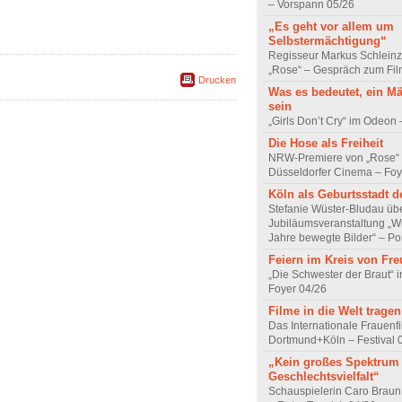
– Vorspann 05/26
„Es geht vor allem um
Selbstermächtigung“
Regisseur Markus Schleinz
„Rose“ – Gespräch zum Fil
Drucken
Was es bedeutet, ein M
sein
„Girls Don’t Cry“ im Odeon
Die Hose als Freiheit
NRW-Premiere von „Rose“
Düsseldorfer Cinema – Foy
Köln als Geburtsstadt d
Stefanie Wüster-Bludau übe
Jubiläumsveranstaltung „Wi
Jahre bewegte Bilder“ – Por
Feiern im Kreis von Fr
„Die Schwester der Braut“ 
Foyer 04/26
Filme in die Welt tragen
Das Internationale Frauenfi
Dortmund+Köln – Festival 
„Kein großes Spektrum
Geschlechtsvielfalt“
Schauspielerin Caro Braun