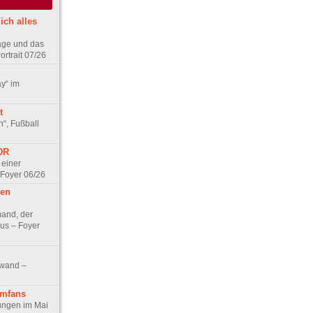
ich alles
age und das
rtrait 07/26
ay“ im
t
n“, Fußball
DDR
 einer
 Foyer 06/26
hen
and, der
us – Foyer
nwand –
lmfans
hungen im Mai