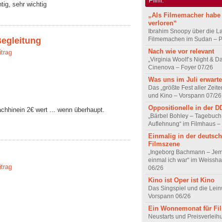
tig, sehr wichtig
„Als Filmemacher habe 
verloren“
Ibrahim Snoopy über die L
Filmemachen im Sudan – Po
Begleitung
Nach wie vor relevant
itrag
„Virginia Woolf’s Night & D
Cinenova – Foyer 07/26
Was uns im Juli erwarte
Das „größte Fest aller Zeite
und Kino – Vorspann 07/26
Oppositionelle in der 
nachhinein 2€ wert ... wenn überhaupt.
„Bärbel Bohley – Tagebuch
Auflehnung“ im Filmhaus –
Einmalig in der deutsc
Filmszene
„Ingeborg Bachmann – Jem
einmal ich war“ im Weissha
itrag
06/26
Kino ist Oper ist Kino
Das Singspiel und die Lei
Vorspann 06/26
Ein Wonnemonat für Fi
Neustarts und Preisverlei