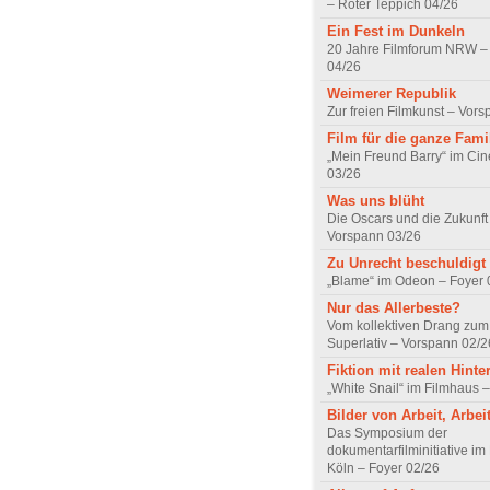
– Roter Teppich 04/26
Ein Fest im Dunkeln
20 Jahre Filmforum NRW – 
04/26
Weimerer Republik
Zur freien Filmkunst – Vor
Film für die ganze Fami
„Mein Freund Barry“ im Ci
03/26
Was uns blüht
Die Oscars und die Zukunft 
Vorspann 03/26
Zu Unrecht beschuldigt
„Blame“ im Odeon – Foyer 
Nur das Allerbeste?
Vom kollektiven Drang zum r
Superlativ – Vorspann 02/2
Fiktion mit realen Hint
„White Snail“ im Filmhaus 
Bilder von Arbeit, Arbei
Das Symposium der
dokumentarfilminitiative im
Köln – Foyer 02/26