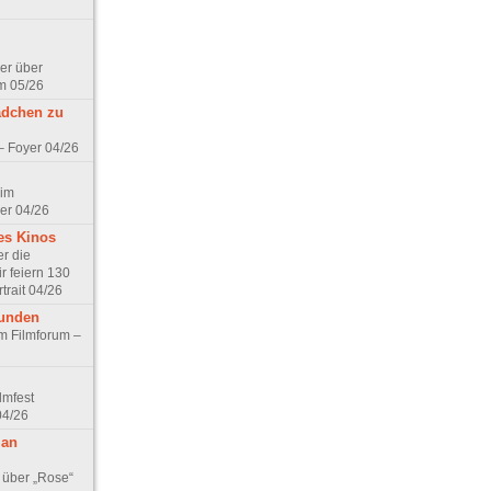
er über
m 05/26
ädchen zu
 – Foyer 04/26
 im
er 04/26
es Kinos
r die
r feiern 130
trait 04/26
eunden
im Filmforum –
lmfest
04/26
 an
 über „Rose“