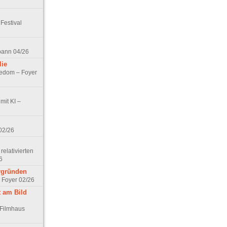
Festival
spann 04/26
lie
nedom – Foyer
mit KI –
02/26
elativierten
6
ergründen
– Foyer 02/26
t am Bild
 Filmhaus