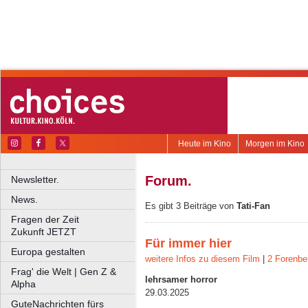
Heute im Kino
Morgen im Kino
Forum.
Newsletter.
News.
Es gibt 3 Beiträge von
Tati-Fan
Fragen der Zeit
Zukunft JETZT
Für immer hier
Europa gestalten
weitere Infos zu diesem Film
|
2 Forenbe
Frag' die Welt | Gen Z &
lehrsamer horror
Alpha
29.03.2025
GuteNachrichten fürs