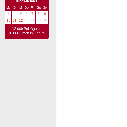
Kinokalender
Mo
Di
Mi
Do
Fr
Sa
So
3
4
5
6
7
8
9
10
11
12
13
14
15
16
12.669 Beiträge zu
3.883 Filmen im Forum