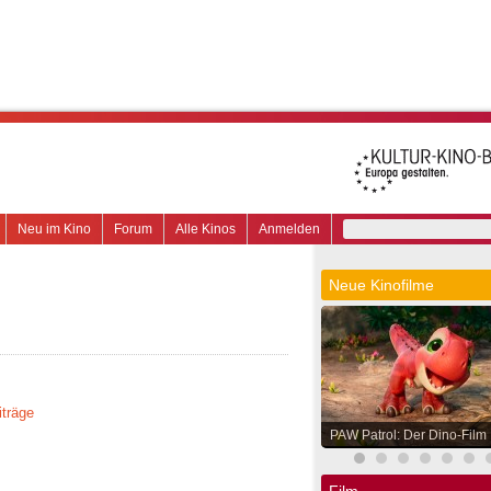
Neu im Kino
Forum
Alle Kinos
Anmelden
Neue Kinofilme
iträge
PAW Patrol: Der Dino-Film
Film.