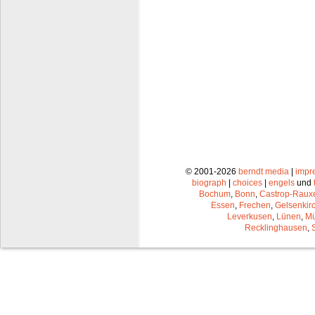
© 2001-2026
berndt media
|
impr
biograph
|
choices
|
engels
und
Bochum
,
Bonn
,
Castrop-Raux
Essen
,
Frechen
,
Gelsenkir
Leverkusen
,
Lünen
,
Mü
Recklinghausen
,