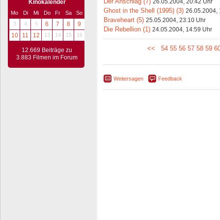
Der Anschlag (7)
26.05.2004, 20:42 Uhr
Kinokalender
Ghost in the Shell (1995) (3)
26.05.2004, 
Mo
Di
Mi
Do
Fr
Sa
So
Braveheart (5)
25.05.2004, 23:10 Uhr
3
4
5
6
7
8
9
Die Rebellion (1)
24.05.2004, 14:59 Uhr
10
11
12
13
14
15
16
<<
54
55
56
57
58
59
6
12.669 Beiträge zu
3.883 Filmen im Forum
Weitersagen
Feedback