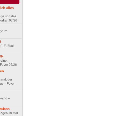
ich alles
age und das
rtrait 07/26
ay“ im
t
n“, Fußball
DDR
 einer
 Foyer 06/26
hen
and, der
us – Foyer
nwand –
lmfans
hungen im Mai