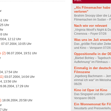
„Als Filmemacher habe 
hr
verloren“
Ibrahim Snoopy über die L
Filmemachen im Sudan – Po
51 Uhr
:25 Uhr
Nach wie vor relevant
Uhr
„Virginia Woolf’s Night & D
Cinenova – Foyer 07/26
03 Uhr
2004, 12:12 Uhr
Was uns im Juli erwarte
)
07.07.2004, 10:05 Uhr
Das „größte Fest aller Zeite
und Kino – Vorspann 07/26
e (2)
06.07.2004, 19:51 Uhr
Oppositionelle in der 
r
„Bärbel Bohley – Tagebuch
Auflehnung“ im Filmhaus –
Einmalig in der deutsc
Filmszene
04, 17:54 Uhr
„Ingeborg Bachmann – Jem
11)
03.07.2004, 14:04 Uhr
einmal ich war“ im Weissha
4, 13:56 Uhr
06/26
26.06.2004, 17:29 Uhr
Kino ist Oper ist Kino
Das Singspiel und die Lei
Vorspann 06/26
)
18.06.2004, 20:58 Uhr
Ein Wonnemonat für Fi
hr
Neustarts und Preisverlei
07 Uhr