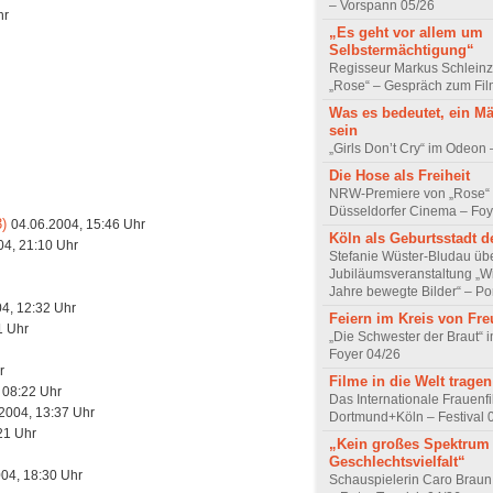
– Vorspann 05/26
hr
„Es geht vor allem um
Selbstermächtigung“
Regisseur Markus Schleinz
„Rose“ – Gespräch zum Fil
Was es bedeutet, ein M
sein
„Girls Don’t Cry“ im Odeon
Die Hose als Freiheit
NRW-Premiere von „Rose“
Düsseldorfer Cinema – Foy
)
04.06.2004, 15:46 Uhr
Köln als Geburtsstadt d
04, 21:10 Uhr
Stefanie Wüster-Bludau übe
Jubiläumsveranstaltung „Wi
Jahre bewegte Bilder“ – Por
4, 12:32 Uhr
Feiern im Kreis von Fr
1 Uhr
„Die Schwester der Braut“ 
Foyer 04/26
r
Filme in die Welt tragen
 08:22 Uhr
Das Internationale Frauenfi
2004, 13:37 Uhr
Dortmund+Köln – Festival 
21 Uhr
„Kein großes Spektrum
Geschlechtsvielfalt“
04, 18:30 Uhr
Schauspielerin Caro Braun