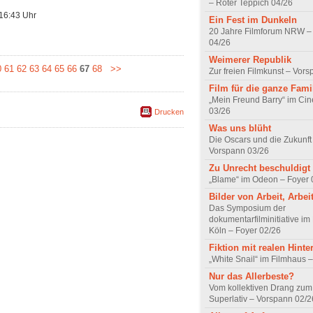
– Roter Teppich 04/26
16:43 Uhr
Ein Fest im Dunkeln
20 Jahre Filmforum NRW – 
04/26
Weimerer Republik
0
61
62
63
64
65
66
67
68
>>
Zur freien Filmkunst – Vor
Film für die ganze Fami
„Mein Freund Barry“ im Ci
03/26
Drucken
Was uns blüht
Die Oscars und die Zukunft 
Vorspann 03/26
Zu Unrecht beschuldigt
„Blame“ im Odeon – Foyer 
Bilder von Arbeit, Arbei
Das Symposium der
dokumentarfilminitiative im
Köln – Foyer 02/26
Fiktion mit realen Hint
„White Snail“ im Filmhaus 
Nur das Allerbeste?
Vom kollektiven Drang zum r
Superlativ – Vorspann 02/2