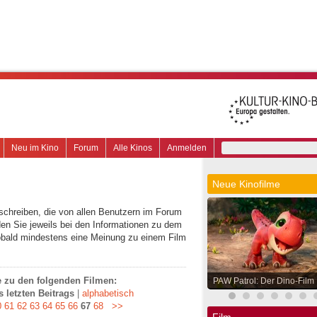
Neu im Kino
Forum
Alle Kinos
Anmelden
Neue Kinofilme
schreiben, die von allen Benutzern im Forum
en Sie jeweils bei den Informationen zu dem
obald mindestens eine Meinung zu einem Film
ge zu den folgenden Filmen:
PAW Patrol: Der Dino-Film
 letzten Beitrags
|
alphabetisch
0
61
62
63
64
65
66
67
68
>>
Film.