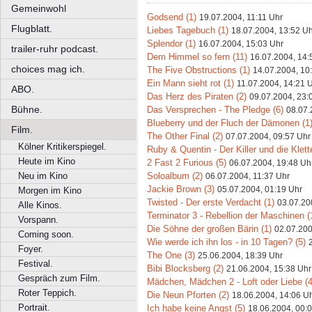
Gemeinwohl
Godsend (1)
19.07.2004, 11:11 Uhr
Flugblatt.
Liebes Tagebuch (1)
18.07.2004, 13:52 U
Splendor (1)
16.07.2004, 15:03 Uhr
trailer-ruhr podcast.
Dem Himmel so fern (11)
16.07.2004, 14:
choices mag ich.
The Five Obstructions (1)
14.07.2004, 10
Ein Mann sieht rot (1)
11.07.2004, 14:21 
ABO.
Das Herz des Piraten (2)
09.07.2004, 23:
Bühne.
Das Versprechen - The Pledge (6)
08.07.
Blueberry und der Fluch der Dämonen (1
Film.
The Other Final (2)
07.07.2004, 09:57 Uhr
Kölner Kritikerspiegel.
Ruby & Quentin - Der Killer und die Klett
Heute im Kino
2 Fast 2 Furious (5)
06.07.2004, 19:48 Uh
Soloalbum (2)
Neu im Kino
06.07.2004, 11:37 Uhr
Jackie Brown (3)
05.07.2004, 01:19 Uhr
Morgen im Kino
Twisted - Der erste Verdacht (1)
03.07.20
Alle Kinos.
Terminator 3 - Rebellion der Maschinen (
Vorspann.
Die Söhne der großen Bärin (1)
02.07.200
Coming soon.
Wie werde ich ihn los - in 10 Tagen? (5)
Foyer.
The One (3)
25.06.2004, 18:39 Uhr
Festival.
Bibi Blocksberg (2)
21.06.2004, 15:38 Uhr
Gespräch zum Film.
Mädchen, Mädchen 2 - Loft oder Liebe (4
Roter Teppich.
Die Neun Pforten (2)
18.06.2004, 14:06 U
Portrait.
Ich habe keine Angst (5)
18.06.2004, 00: