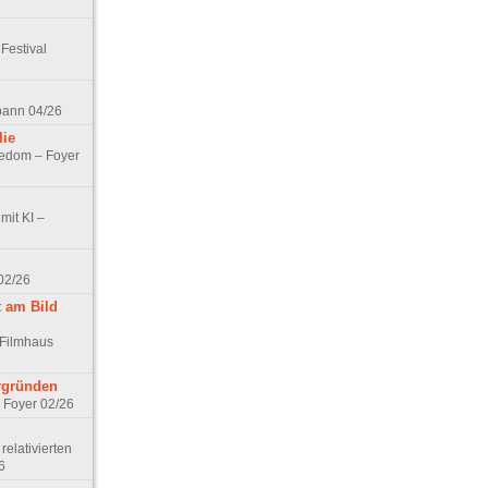
Festival
spann 04/26
lie
nedom – Foyer
mit KI –
02/26
t am Bild
 Filmhaus
ergründen
– Foyer 02/26
elativierten
6