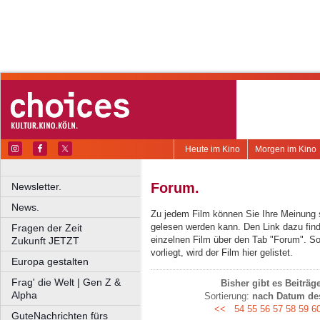
Heute im Kino
Morgen im Kino
Forum.
Newsletter.
News.
Zu jedem Film können Sie Ihre Meinung 
gelesen werden kann. Den Link dazu find
Fragen der Zeit
einzelnen Film über den Tab "Forum". S
Zukunft JETZT
vorliegt, wird der Film hier gelistet.
Europa gestalten
Frag' die Welt | Gen Z &
Bisher gibt es Beiträ
Alpha
Sortierung:
nach Datum des
<<
54
55
56
57
58
59
6
GuteNachrichten fürs