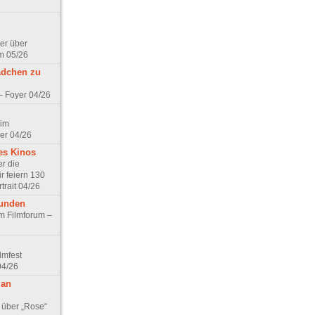
er über
m 05/26
ädchen zu
 – Foyer 04/26
 im
er 04/26
es Kinos
r die
r feiern 130
trait 04/26
eunden
im Filmforum –
lmfest
04/26
 an
 über „Rose“