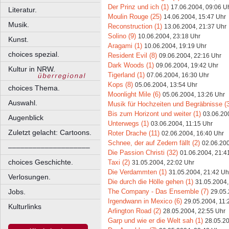
Der Prinz und ich (1)
17.06.2004, 09:06 U
Literatur.
Moulin Rouge (25)
14.06.2004, 15:47 Uhr
Musik.
Reconstruction (1)
13.06.2004, 21:37 Uhr
Solino (9)
10.06.2004, 23:18 Uhr
Kunst.
Aragami (1)
10.06.2004, 19:19 Uhr
choices spezial.
Resident Evil (8)
09.06.2004, 22:16 Uhr
Dark Woods (1)
09.06.2004, 19:42 Uhr
Kultur in NRW.
Tigerland (1)
07.06.2004, 16:30 Uhr
Kops (8)
05.06.2004, 13:54 Uhr
choices Thema.
Moonlight Mile (6)
05.06.2004, 13:26 Uhr
Auswahl.
Musik für Hochzeiten und Begräbnisse (3
Bis zum Horizont und weiter (1)
03.06.20
Augenblick
Unterwegs (1)
03.06.2004, 11:15 Uhr
Zuletzt gelacht: Cartoons.
Roter Drache (11)
02.06.2004, 16:40 Uhr
Schnee, der auf Zedern fällt (2)
02.06.200
––––––––––––––––––––
Die Passion Christi (32)
01.06.2004, 21:4
choices Geschichte.
Taxi (2)
31.05.2004, 22:02 Uhr
Die Verdammten (1)
31.05.2004, 21:42 Uh
Verlosungen.
Die durch die Hölle gehen (1)
31.05.2004,
The Company - Das Ensemble (7)
Jobs.
29.05.
Irgendwann in Mexico (6)
29.05.2004, 11:
Kulturlinks
Arlington Road (2)
28.05.2004, 22:55 Uhr
Garp und wie er die Welt sah (1)
28.05.20