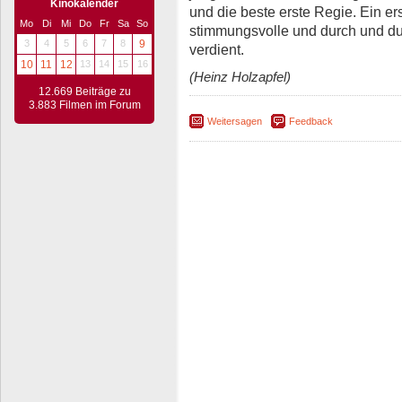
Kinokalender
und die beste erste Regie. Ein erst
Mo
Di
Mi
Do
Fr
Sa
So
stimmungsvolle und durch und dur
3
4
5
6
7
8
9
verdient.
10
11
12
13
14
15
16
(Heinz Holzapfel)
12.669 Beiträge zu
3.883 Filmen im Forum
Weitersagen
Feedback