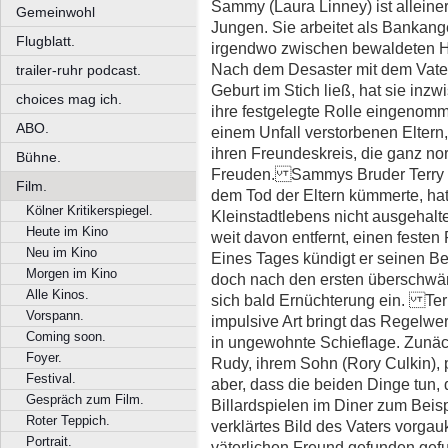
Sammy (Laura Linney) ist alleine
Gemeinwohl
Jungen. Sie arbeitet als Bankange
Flugblatt.
irgendwo zwischen bewaldeten H
Nach dem Desaster mit dem Vater 
trailer-ruhr podcast.
Geburt im Stich ließ, hat sie inz
choices mag ich.
ihre festgelegte Rolle eingenomme
ABO.
einem Unfall verstorbenen Eltern,
ihren Freundeskreis, die ganz no
Bühne.
Freuden. Sammys Bruder Terry (M
Film.
dem Tod der Eltern kümmerte, hat
Kölner Kritikerspiegel.
Kleinstadtlebens nicht ausgehalte
Heute im Kino
weit davon entfernt, einen feste
Neu im Kino
Eines Tages kündigt er seinen Be
Morgen im Kino
doch nach den ersten überschwän
Alle Kinos.
sich bald Ernüchterung ein. Ter
Vorspann.
impulsive Art bringt das Regelw
Coming soon.
in ungewohnte Schieflage. Zunächs
Foyer.
Rudy, ihrem Sohn (Rory Culkin), p
Festival.
aber, dass die beiden Dinge tun, d
Gespräch zum Film.
Billardspielen im Diner zum Beis
Roter Teppich.
verklärtes Bild des Vaters vorgauk
Portrait.
väterlichen Freund gefunden gef