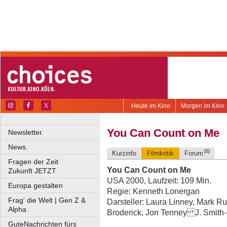
Heute im Kino
Morgen im Kino
You Can Count on Me
Newsletter.
News.
(1)
Kurzinfo
Filmkritik
Forum
Fragen der Zeit
You Can Count on Me
Zukunft JETZT
USA 2000, Laufzeit: 109 Min.
Europa gestalten
Regie: Kenneth Lonergan
Frag' die Welt | Gen Z &
Darsteller: Laura Linney, Mark Ru
Alpha
Broderick, Jon Tenney J. Smith
GuteNachrichten fürs