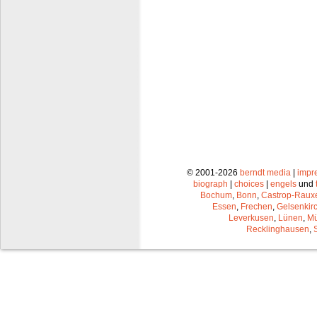
© 2001-2026
berndt media
|
impr
biograph
|
choices
|
engels
und
Bochum
,
Bonn
,
Castrop-Raux
Essen
,
Frechen
,
Gelsenkir
Leverkusen
,
Lünen
,
Mü
Recklinghausen
,