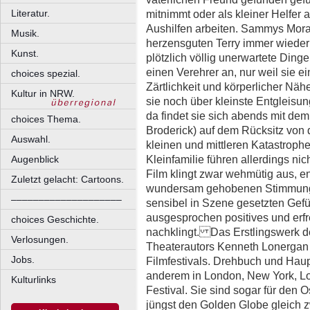
mitnimmt oder als kleiner Helfer a
Literatur.
Aushilfen arbeiten. Sammys Mora
Musik.
herzensguten Terry immer wiede
Kunst.
plötzlich völlig unerwartete Ding
einen Verehrer an, nur weil sie 
choices spezial.
Zärtlichkeit und körperlicher Nä
Kultur in NRW.
sie noch über kleinste Entgleisun
da findet sie sich abends mit dem
choices Thema.
Broderick) auf dem Rücksitz von
Auswahl.
kleinen und mittleren Katastroph
Kleinfamilie führen allerdings ni
Augenblick
Film klingt zwar wehmütig aus, e
Zuletzt gelacht: Cartoons.
wundersam gehobenen Stimmung.
––––––––––––––––––––
sensibel in Szene gesetzten Gefü
ausgesprochen positives und erf
choices Geschichte.
nachklingt. Das Erstlingswerk d
Verlosungen.
Theaterautors Kenneth Lonergan 
Jobs.
Filmfestivals. Drehbuch und Haupt
anderem in London, New York, L
Kulturlinks
Festival. Sie sind sogar für den 
jüngst den Golden Globe gleich z