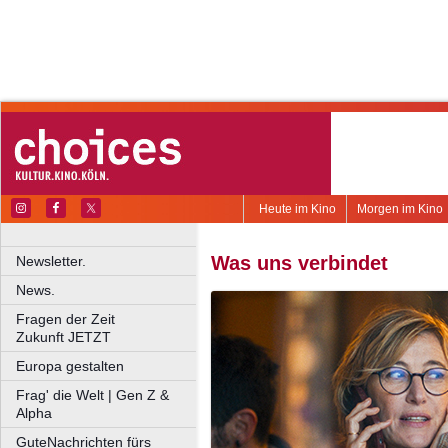
Heute im Kino
Morgen im Kino
Was uns verbindet
Newsletter.
News.
Fragen der Zeit
Zukunft JETZT
Europa gestalten
Frag' die Welt | Gen Z &
Alpha
GuteNachrichten fürs