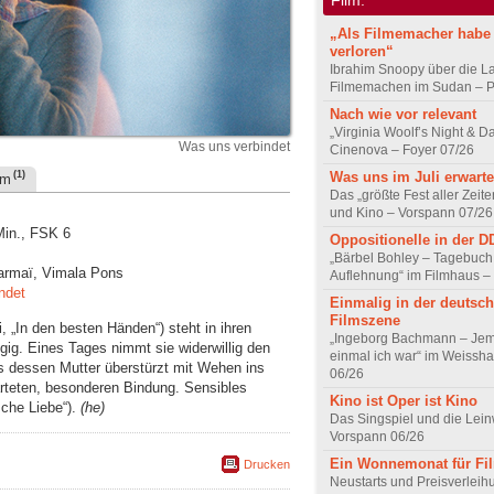
„Als Filmemacher habe 
verloren“
Ibrahim Snoopy über die L
Filmemachen im Sudan – Po
Nach wie vor relevant
„Virginia Woolf’s Night & D
Was uns verbindet
Cinenova – Foyer 07/26
Was uns im Juli erwarte
(1)
um
Das „größte Fest aller Zeite
und Kino – Vorspann 07/26
Min., FSK 6
Oppositionelle in der 
„Bärbel Bohley – Tagebuch
Marmaï, Vimala Pons
Auflehnung“ im Filmhaus –
ndet
Einmalig in der deutsc
Filmszene
, „In den besten Händen“) steht in ihren
„Ingeborg Bachmann – Jem
ngig. Eines Tages nimmt sie widerwillig den
einmal ich war“ im Weissha
ls dessen Mutter überstürzt mit Wehen ins
06/26
teten, besonderen Bindung. Sensibles
Kino ist Oper ist Kino
sche Liebe“).
(he)
Das Singspiel und die Lei
Vorspann 06/26
Ein Wonnemonat für Fi
Drucken
Neustarts und Preisverlei