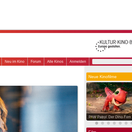
Neu im Kino
Forum
Alle Kinos
Anmelden
Neue Kinofilme
PAW Patrol: Der Dino-Film
Film.