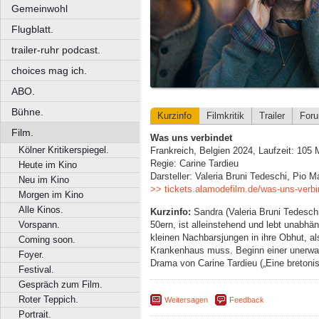
Gemeinwohl
Flugblatt.
trailer-ruhr podcast.
choices mag ich.
ABO.
Bühne.
Kurzinfo
Filmkritik
Trailer
For
Film.
Was uns verbindet
Kölner Kritikerspiegel.
Frankreich, Belgien 2024, Laufzeit: 105 
Regie: Carine Tardieu
Heute im Kino
Darsteller: Valeria Bruni Tedeschi, Pio 
Neu im Kino
>> tickets.alamodefilm.de/was-uns-verbi
Morgen im Kino
Alle Kinos.
Kurzinfo:
Sandra (Valeria Bruni Tedeschi
50ern, ist alleinstehend und lebt unabhä
Vorspann.
kleinen Nachbarsjungen in ihre Obhut, a
Coming soon.
Krankenhaus muss. Beginn einer unerwar
Foyer.
Drama von Carine Tardieu („Eine bretoni
Festival.
Gespräch zum Film.
Roter Teppich.
Weitersagen
Feedback
Portrait.