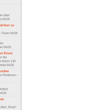
er über
m 05/26
ädchen zu
 – Foyer 04/26
 im
er 04/26
es Kinos
r die
r feiern 130
trait 04/26
eunden
im Filmforum –
lmfest
04/26
 an
 über „Rose“