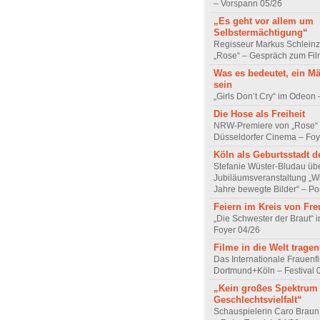
– Vorspann 05/26
„Es geht vor allem um
Selbstermächtigung“
Regisseur Markus Schleinz
„Rose“ – Gespräch zum Fil
Was es bedeutet, ein M
sein
„Girls Don’t Cry“ im Odeon
Die Hose als Freiheit
NRW-Premiere von „Rose“
Düsseldorfer Cinema – Foy
Köln als Geburtsstadt d
Stefanie Wüster-Bludau übe
Jubiläumsveranstaltung „Wi
Jahre bewegte Bilder“ – Por
Feiern im Kreis von Fr
„Die Schwester der Braut“ 
Foyer 04/26
Filme in die Welt tragen
Das Internationale Frauenfi
Dortmund+Köln – Festival 
„Kein großes Spektrum
Geschlechtsvielfalt“
Schauspielerin Caro Braun