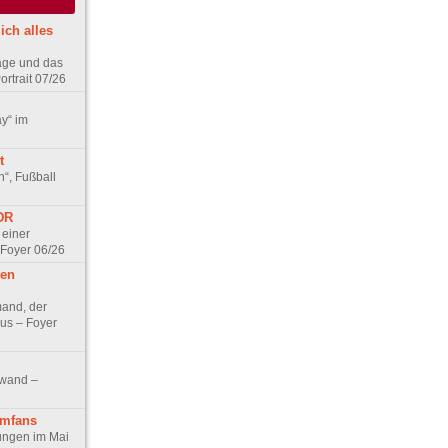
ich alles
age und das
rtrait 07/26
ay“ im
t
n“, Fußball
DDR
 einer
 Foyer 06/26
hen
and, der
us – Foyer
nwand –
lmfans
hungen im Mai