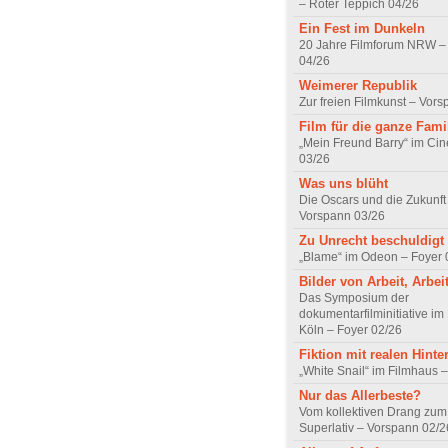
– Roter Teppich 04/26
Ein Fest im Dunkeln
20 Jahre Filmforum NRW – 
04/26
Weimerer Republik
Zur freien Filmkunst – Vor
Film für die ganze Fami
„Mein Freund Barry“ im Ci
03/26
Was uns blüht
Die Oscars und die Zukunft 
Vorspann 03/26
Zu Unrecht beschuldigt
„Blame“ im Odeon – Foyer 
Bilder von Arbeit, Arbei
Das Symposium der
dokumentarfilminitiative im
Köln – Foyer 02/26
Fiktion mit realen Hint
„White Snail“ im Filmhaus 
Nur das Allerbeste?
Vom kollektiven Drang zum r
Superlativ – Vorspann 02/2