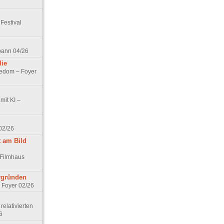
Festival
spann 04/26
lie
nedom – Foyer
mit KI –
02/26
t am Bild
 Filmhaus
ergründen
– Foyer 02/26
elativierten
6