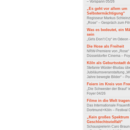
– Vorspann 05/26
„Es geht vor allem um
Selbstermächtigung“
Regisseur Markus Schleinz
„Rose“ – Gespräch zum Fil
Was es bedeutet, ein M
sein
„Girls Don’t Cry“ im Odeon
Die Hose als Freiheit
NRW-Premiere von „Rose“
Düsseldorfer Cinema – Foy
Köln als Geburtsstadt d
Stefanie Wüster-Bludau übe
Jubiläumsveranstaltung „Wi
Jahre bewegte Bilder“ – Por
Feiern im Kreis von Fr
„Die Schwester der Braut“ 
Foyer 04/26
Filme in die Welt tragen
Das Internationale Frauenfi
Dortmund+Köln – Festival 
„Kein großes Spektrum
Geschlechtsvielfalt“
Schauspielerin Caro Braun