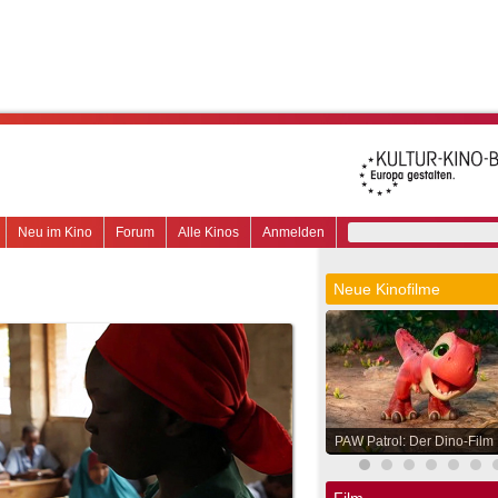
Neu im Kino
Forum
Alle Kinos
Anmelden
Neue Kinofilme
PAW Patrol: Der Dino-Film
Film.