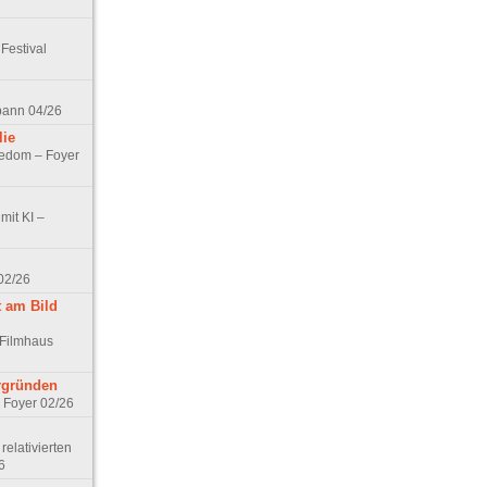
Festival
spann 04/26
lie
nedom – Foyer
mit KI –
02/26
t am Bild
 Filmhaus
ergründen
– Foyer 02/26
elativierten
6