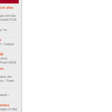
ich alles
age und das
rtrait 07/26
ay“ im
t
n“, Fußball
DDR
 einer
 Foyer 06/26
hen
and, der
us – Foyer
nwand –
lmfans
hungen im Mai