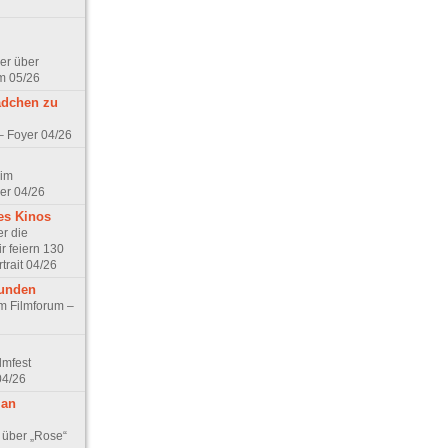
er über
m 05/26
ädchen zu
 – Foyer 04/26
 im
er 04/26
es Kinos
r die
r feiern 130
trait 04/26
eunden
im Filmforum –
lmfest
04/26
 an
 über „Rose“