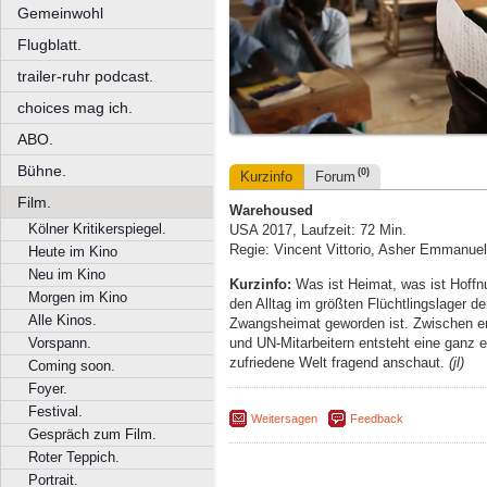
Gemeinwohl
Flugblatt.
trailer-ruhr podcast.
choices mag ich.
ABO.
Bühne.
(0)
Kurzinfo
Forum
Film.
Warehoused
Kölner Kritikerspiegel.
USA 2017, Laufzeit: 72 Min.
Regie: Vincent Vittorio, Asher Emmanuel
Heute im Kino
Neu im Kino
Kurzinfo:
Was ist Heimat, was ist Hoff
Morgen im Kino
den Alltag im größten Flüchtlingslager d
Alle Kinos.
Zwangsheimat geworden ist. Zwischen er
und UN-Mitarbeitern entsteht eine ganz ei
Vorspann.
zufriedene Welt fragend anschaut.
(jl)
Coming soon.
Foyer.
Festival.
Weitersagen
Feedback
Gespräch zum Film.
Roter Teppich.
Portrait.