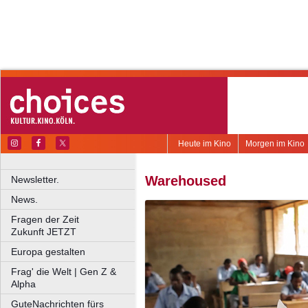
Heute im Kino
Morgen im Kino
Warehoused
Newsletter.
News.
Fragen der Zeit
Zukunft JETZT
Europa gestalten
Frag' die Welt | Gen Z &
Alpha
GuteNachrichten fürs