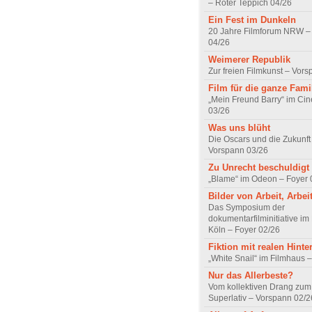
– Roter Teppich 04/26
Ein Fest im Dunkeln
20 Jahre Filmforum NRW – 
04/26
Weimerer Republik
Zur freien Filmkunst – Vor
Film für die ganze Fami
„Mein Freund Barry“ im Ci
03/26
Was uns blüht
Die Oscars und die Zukunft 
Vorspann 03/26
Zu Unrecht beschuldigt
„Blame“ im Odeon – Foyer 
Bilder von Arbeit, Arbei
Das Symposium der
dokumentarfilminitiative im
Köln – Foyer 02/26
Fiktion mit realen Hint
„White Snail“ im Filmhaus 
Nur das Allerbeste?
Vom kollektiven Drang zum r
Superlativ – Vorspann 02/2