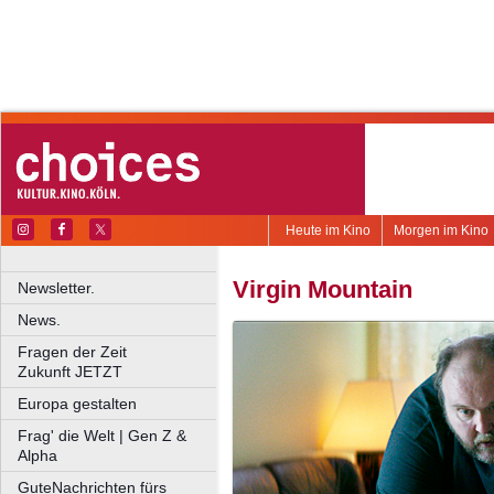
Heute im Kino
Morgen im Kino
Virgin Mountain
Newsletter.
News.
Fragen der Zeit
Zukunft JETZT
Europa gestalten
Frag' die Welt | Gen Z &
Alpha
GuteNachrichten fürs