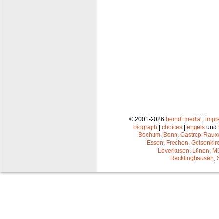
© 2001-2026
berndt media
|
impr
biograph
|
choices
|
engels
und
Bochum
,
Bonn
,
Castrop-Raux
Essen
,
Frechen
,
Gelsenkir
Leverkusen
,
Lünen
,
Mü
Recklinghausen
,