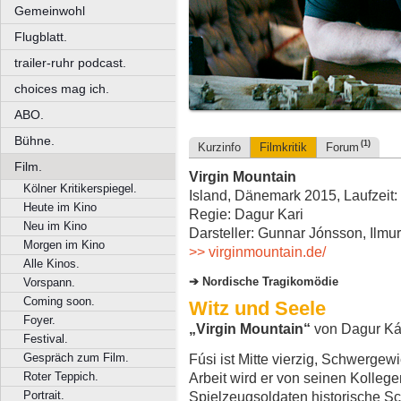
Gemeinwohl
Flugblatt.
trailer-ruhr podcast.
choices mag ich.
ABO.
Bühne.
(1)
Kurzinfo
Filmkritik
Forum
Film.
Virgin Mountain
Kölner Kritikerspiegel.
Island, Dänemark 2015, Laufzeit:
Heute im Kino
Regie: Dagur Kari
Neu im Kino
Darsteller: Gunnar Jónsson, Ilmur
Morgen im Kino
>> virginmountain.de/
Alle Kinos.
Nordische Tragikomödie
Vorspann.
Coming soon.
Witz und Seele
Foyer.
„Virgin Mountain“
von Dagur Ká
Festival.
Gespräch zum Film.
Fúsi ist Mitte vierzig, Schwergew
Roter Teppich.
Arbeit wird er von seinen Kollegen
Portrait.
Spielzeugsoldaten historische S