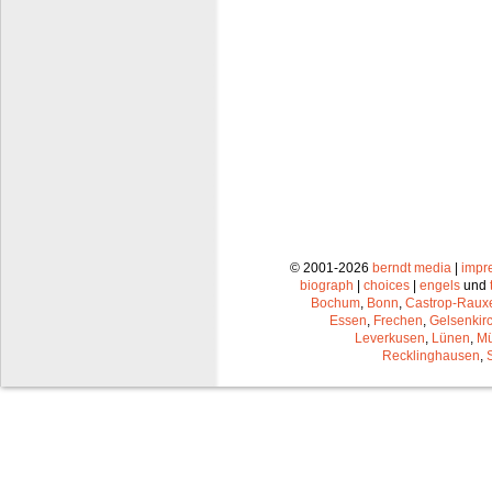
© 2001-2026
berndt media
|
impr
biograph
|
choices
|
engels
und
Bochum
,
Bonn
,
Castrop-Raux
Essen
,
Frechen
,
Gelsenkir
Leverkusen
,
Lünen
,
Mü
Recklinghausen
,