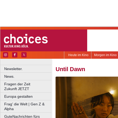
Heute im Kino
Morgen im Kino
Until Dawn
Newsletter.
News.
Fragen der Zeit
Zukunft JETZT
Europa gestalten
Frag' die Welt | Gen Z &
Alpha
GuteNachrichten fürs