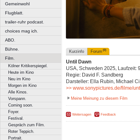
Gemeinwohl
Flugblatt.
trailer-ruhr podcast.
choices mag ich.
ABO.
Bühne.
(0)
Kurzinfo
Forum
Film.
Until Dawn
Kölner Kritikerspiegel.
USA, Schweden 2025, Laufzeit: 9
Heute im Kino
Regie: David F. Sandberg
Neu im Kino
Darsteller: Ella Rubin, Michael 
Morgen im Kino
>> www.sonypictures.de/filme/un
Alle Kinos.
Meine Meinung zu diesem Film
Vorspann.
Coming soon.
Foyer.
Weitersagen
Feedback
Festival.
Gespräch zum Film.
Roter Teppich.
Portrait.