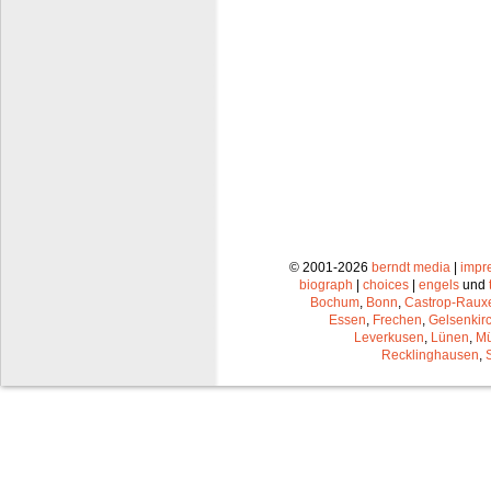
© 2001-2026
berndt media
|
impr
biograph
|
choices
|
engels
und
Bochum
,
Bonn
,
Castrop-Raux
Essen
,
Frechen
,
Gelsenkir
Leverkusen
,
Lünen
,
Mü
Recklinghausen
,