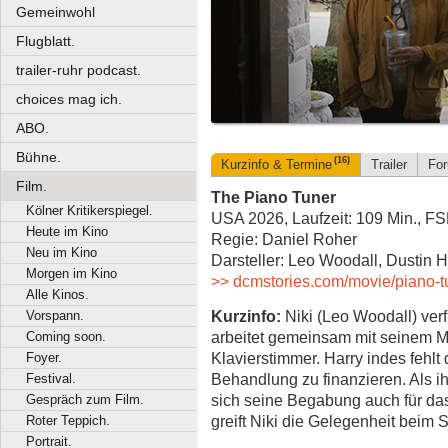
Gemeinwohl
Flugblatt.
trailer-ruhr podcast.
choices mag ich.
ABO.
Bühne.
(16)
Kurzinfo & Termine
Trailer
Fo
Film.
The Piano Tuner
Kölner Kritikerspiegel.
USA 2026, Laufzeit: 109 Min., F
Heute im Kino
Regie: Daniel Roher
Neu im Kino
Darsteller: Leo Woodall, Dustin
Morgen im Kino
>> dcmstories.com/movie/piano-t
Alle Kinos.
Kurzinfo:
Niki (Leo Woodall) ver
Vorspann.
arbeitet gemeinsam mit seinem Me
Coming soon.
Klavierstimmer. Harry indes fehl
Foyer.
Behandlung zu finanzieren. Als ihm
Festival.
sich seine Begabung auch für da
Gespräch zum Film.
greift Niki die Gelegenheit beim S
Roter Teppich.
Portrait.