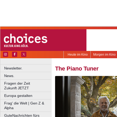
Heute im Kino
Morgen im Kino
The Piano Tuner
Newsletter.
News.
Fragen der Zeit
Zukunft JETZT
Europa gestalten
Frag' die Welt | Gen Z &
Alpha
GuteNachrichten fürs