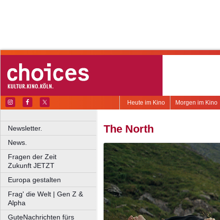
Heute im Kino
Morgen im Kino
The North
Newsletter.
News.
Fragen der Zeit
Zukunft JETZT
Europa gestalten
Frag' die Welt | Gen Z &
Alpha
GuteNachrichten fürs