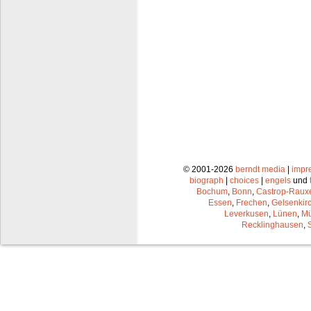
© 2001-2026
berndt media
|
impr
biograph
|
choices
|
engels
und
Bochum
,
Bonn
,
Castrop-Raux
Essen
,
Frechen
,
Gelsenkir
Leverkusen
,
Lünen
,
Mü
Recklinghausen
,