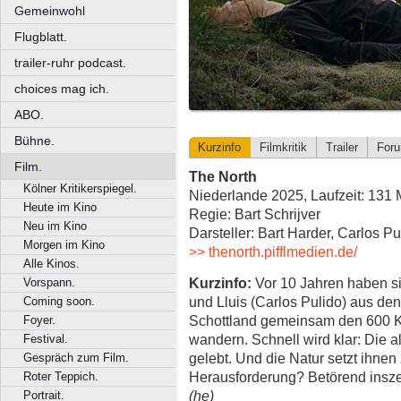
Gemeinwohl
Flugblatt.
trailer-ruhr podcast.
choices mag ich.
ABO.
Bühne.
Kurzinfo
Filmkritik
Trailer
For
Film.
The North
Kölner Kritikerspiegel.
Niederlande 2025, Laufzeit: 131 
Heute im Kino
Regie: Bart Schrijver
Neu im Kino
Darsteller: Bart Harder, Carlos Pu
Morgen im Kino
>> thenorth.pifflmedien.de/
Alle Kinos.
Kurzinfo:
Vor 10 Jahren haben si
Vorspann.
und Lluis (Carlos Pulido) aus den
Coming soon.
Schottland gemeinsam den 600 K
Foyer.
wandern. Schnell wird klar: Die 
Festival.
gelebt. Und die Natur setzt ihnen 
Gespräch zum Film.
Herausforderung? Betörend insz
Roter Teppich.
(he)
Portrait.