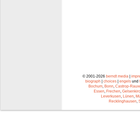
© 2001-2026
berndt media
|
impr
biograph
|
choices
|
engels
und
Bochum
,
Bonn
,
Castrop-Raux
Essen
,
Frechen
,
Gelsenkir
Leverkusen
,
Lünen
,
Mü
Recklinghausen
,