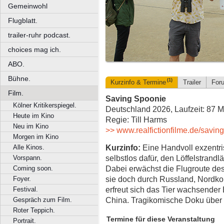
Gemeinwohl
Flugblatt.
trailer-ruhr podcast.
choices mag ich.
ABO.
Bühne.
(1)
Kurzinfo & Termine
Trailer
For
Film.
Saving Spoonie
Kölner Kritikerspiegel.
Deutschland 2026, Laufzeit: 87 M
Heute im Kino
Regie: Till Harms
Neu im Kino
>> www.realfictionfilme.de/savin
Morgen im Kino
Kurzinfo:
Eine Handvoll exzentri
Alle Kinos.
selbstlos dafür, den Löffelstrand
Vorspann.
Dabei erwächst die Flugroute des
Coming soon.
sie doch durch Russland, Nordko
Foyer.
erfreut sich das Tier wachsender 
Festival.
China. Tragikomische Doku über b
Gespräch zum Film.
Roter Teppich.
Termine für diese Veranstaltung
Portrait.