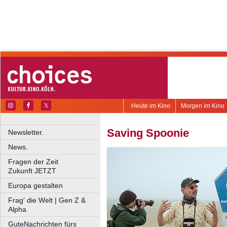
Heute im Kino
Morgen im Kino
Saving Spoonie
Newsletter.
News.
Fragen der Zeit
Zukunft JETZT
Europa gestalten
Frag' die Welt | Gen Z &
Alpha
GuteNachrichten fürs