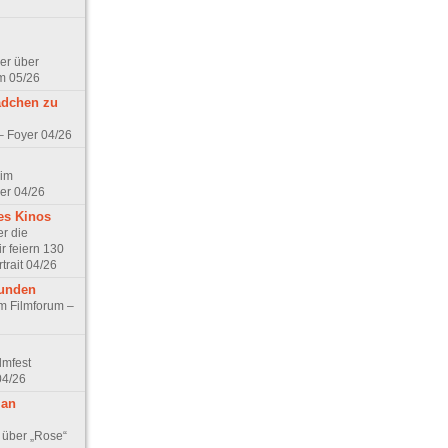
er über
m 05/26
ädchen zu
 – Foyer 04/26
 im
er 04/26
es Kinos
r die
r feiern 130
trait 04/26
eunden
im Filmforum –
lmfest
04/26
 an
 über „Rose“