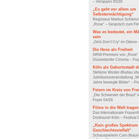
– Vorspann 05/26
„Es geht vor allem um
Selbstermächtigung“
Regisseur Markus Schleinz
„Rose“ – Gespräch zum Fil
Was es bedeutet, ein M
sein
„Girls Don’t Cry“ im Odeon
Die Hose als Freiheit
NRW-Premiere von „Rose“
Düsseldorfer Cinema – Foy
Köln als Geburtsstadt d
Stefanie Wüster-Bludau übe
Jubiläumsveranstaltung „Wi
Jahre bewegte Bilder“ – Por
Feiern im Kreis von Fr
„Die Schwester der Braut“ 
Foyer 04/26
Filme in die Welt tragen
Das Internationale Frauenfi
Dortmund+Köln – Festival 
„Kein großes Spektrum
Geschlechtsvielfalt“
Schauspielerin Caro Braun