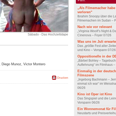
„Als Filmemacher habe 
verloren“
Ibrahim Snoopy über die L
Filmemachen im Sudan – Po
Nach wie vor relevant
„Virginia Woolf’s Night & D
Sábado - Das Hochzeitstape
Cinenova – Foyer 07/26
Was uns im Juli erwarte
Das „größte Fest aller Zeite
und Kino – Vorspann 07/26
Oppositionelle in der 
„Bärbel Bohley – Tagebuch
s, Diego Munoz, Victor Montero
Auflehnung“ im Filmhaus –
Einmalig in der deutsc
Filmszene
Drucken
„Ingeborg Bachmann – Jem
einmal ich war“ im Weissha
06/26
Kino ist Oper ist Kino
Das Singspiel und die Lei
Vorspann 06/26
Ein Wonnemonat für Fi
Neustarts und Preisverlei