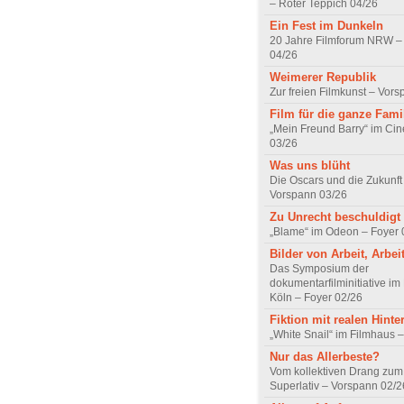
– Roter Teppich 04/26
Ein Fest im Dunkeln
20 Jahre Filmforum NRW – 
04/26
Weimerer Republik
Zur freien Filmkunst – Vor
Film für die ganze Fami
„Mein Freund Barry“ im Ci
03/26
Was uns blüht
Die Oscars und die Zukunft 
Vorspann 03/26
Zu Unrecht beschuldigt
„Blame“ im Odeon – Foyer 
Bilder von Arbeit, Arbei
Das Symposium der
dokumentarfilminitiative im
Köln – Foyer 02/26
Fiktion mit realen Hint
„White Snail“ im Filmhaus 
Nur das Allerbeste?
Vom kollektiven Drang zum r
Superlativ – Vorspann 02/2