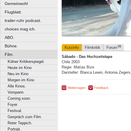
Gemeinwohl
Flugblatt.
trailer-ruhr podcast.
choices mag ich.
ABO.
Bühne.
(3)
Kurzinfo
Filmkritik
Forum
Film.
Sábado - Das Hochzeitstape
Kölner Kritikerspiegel.
Chile 2003
Regie: Matías Bize
Heute im Kino
Darsteller: Blanca Lewin, Antonia Zeger
Neu im Kino
Morgen im Kino
Alle Kinos.
Weitersagen
Feedback
Vorspann.
Coming soon.
Foyer.
Festival.
Gespräch zum Film.
Roter Teppich.
Portrait.