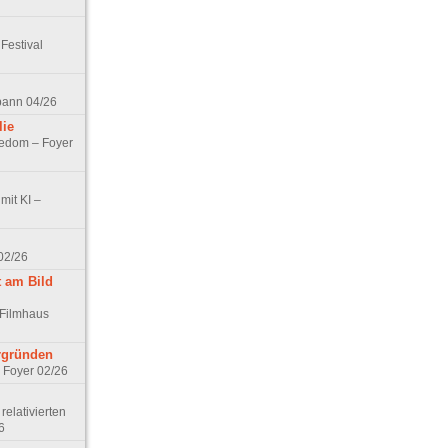
Festival
spann 04/26
lie
nedom – Foyer
mit KI –
02/26
t am Bild
 Filmhaus
ergründen
– Foyer 02/26
elativierten
6