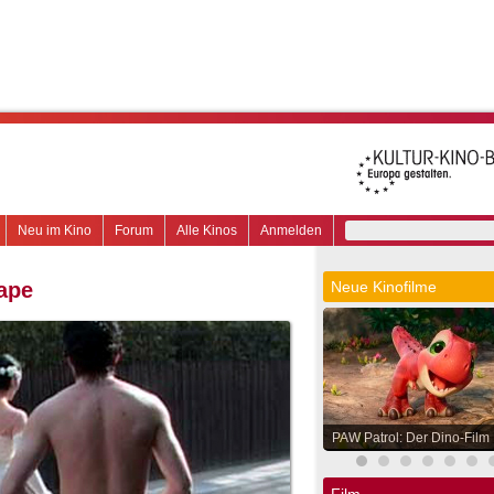
Neu im Kino
Forum
Alle Kinos
Anmelden
ape
Neue Kinofilme
PAW Patrol: Der Dino-Film
Film.