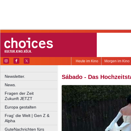
Heute im Kino
Morgen im Kino
Sábado - Das Hochzeitst
Newsletter.
News.
Fragen der Zeit
Zukunft JETZT
Europa gestalten
Frag' die Welt | Gen Z &
Alpha
GuteNachrichten fürs