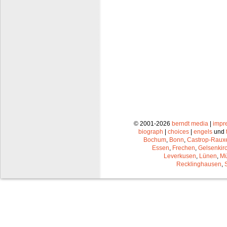
© 2001-2026
berndt media
|
impr
biograph
|
choices
|
engels
und
Bochum
,
Bonn
,
Castrop-Raux
Essen
,
Frechen
,
Gelsenkir
Leverkusen
,
Lünen
,
Mü
Recklinghausen
,