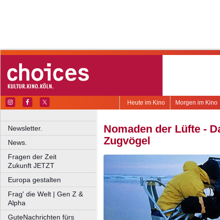
Heute im Kino
Morgen im Kino
Nomaden der Lüfte - D
Newsletter.
Zugvögel
News.
Fragen der Zeit
Zukunft JETZT
Europa gestalten
Frag' die Welt | Gen Z &
Alpha
GuteNachrichten fürs