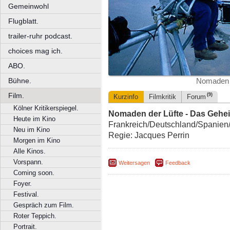
Gemeinwohl
Flugblatt.
trailer-ruhr podcast.
choices mag ich.
ABO.
Bühne.
Nomaden d
Film.
(9)
Kurzinfo
Filmkritik
Forum
Kölner Kritikerspiegel.
Nomaden der Lüfte - Das Gehe
Heute im Kino
Frankreich/Deutschland/Spanien/I
Neu im Kino
Regie: Jacques Perrin
Morgen im Kino
Alle Kinos.
Vorspann.
Weitersagen
Feedback
Coming soon.
Foyer.
Festival.
Gespräch zum Film.
Roter Teppich.
Portrait.