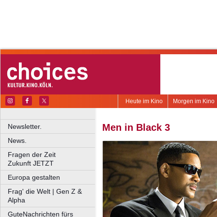
Heute im Kino
Morgen im Kino
Men in Black 3
Newsletter.
News.
Fragen der Zeit
Zukunft JETZT
Europa gestalten
Frag' die Welt | Gen Z &
Alpha
GuteNachrichten fürs