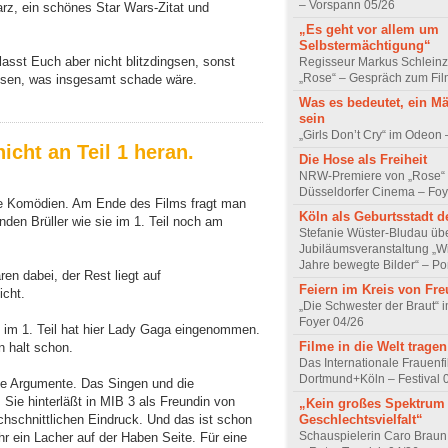
– Vorspann 05/26
arz, ein schönes Star Wars-Zitat und
„Es geht vor allem um
Selbstermächtigung“
asst Euch aber nicht blitzdingsen, sonst
Regisseur Markus Schleinz
„Rose“ – Gespräch zum Fil
essen, was insgesamt schade wäre.
Was es bedeutet, ein M
sein
„Girls Don’t Cry“ im Odeon
icht an Teil 1 heran.
Die Hose als Freiheit
NRW-Premiere von „Rose“
Düsseldorfer Cinema – Foy
ere Komödien. Am Ende des Films fragt man
Köln als Geburtsstadt d
nden Brüller wie sie im 1. Teil noch am
Stefanie Wüster-Bludau übe
Jubiläumsveranstaltung „Wi
Jahre bewegte Bilder“ – Por
en dabei, der Rest liegt auf
Feiern im Kreis von Fr
icht.
„Die Schwester der Braut“ 
Foyer 04/26
 im 1. Teil hat hier Lady Gaga eingenommen.
Filme in die Welt tragen
n halt schon.
Das Internationale Frauenfi
Dortmund+Köln – Festival 
de Argumente. Das Singen und die
 Sie hinterläßt in MIB 3 als Freundin von
„Kein großes Spektrum
Geschlechtsvielfalt“
chschnittlichen Eindruck. Und das ist schon
Schauspielerin Caro Braun
hr ein Lacher auf der Haben Seite. Für eine