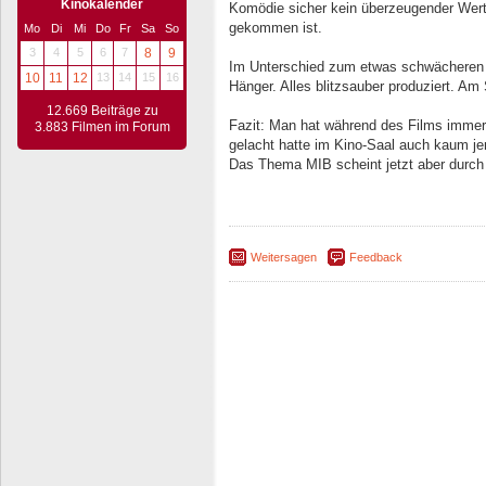
Kinokalender
Komödie sicher kein überzeugender Wert.
gekommen ist.
Mo
Di
Mi
Do
Fr
Sa
So
3
4
5
6
7
8
9
Im Unterschied zum etwas schwächeren 2. 
10
11
12
13
14
15
16
Hänger. Alles blitzsauber produziert. Am
12.669 Beiträge zu
Fazit: Man hat während des Films immer 
3.883 Filmen im Forum
gelacht hatte im Kino-Saal auch kaum j
Das Thema MIB scheint jetzt aber durch 
Weitersagen
Feedback