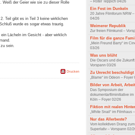
– Roter Teppich 04/26
 Weiß der Geier wie sie zu dieser Rolle
Ein Fest im Dunkeln
20 Jahre Filmforum NRW – 
04/26
Teil gibt es in Teil 3 keine wirklichen
 Schluß wurde es sogar etwas traurig.
Weimerer Republik
Zur freien Filmkunst – Vor
ein Lächeln im Gesicht - aber wirklich
Film für die ganze Fami
emand.
„Mein Freund Barry“ im Ci
zu sein.
03/26
Was uns blüht
Die Oscars und die Zukunft 
Vorspann 03/26
Drucken
Zu Unrecht beschuldigt
„Blame“ im Odeon – Foyer 
Bilder von Arbeit, Arbei
Das Symposium der
dokumentarfilminitiative im
Köln – Foyer 02/26
Fiktion mit realen Hint
„White Snail“ im Filmhaus 
Nur das Allerbeste?
Vom kollektiven Drang zum r
Superlativ – Vorspann 02/2