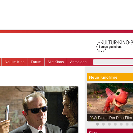
Neu im Kino
Forum
Alle Kinos
Anmelden
Neue Kinofilme
PAW Patrol: Der Dino-Film
Film.