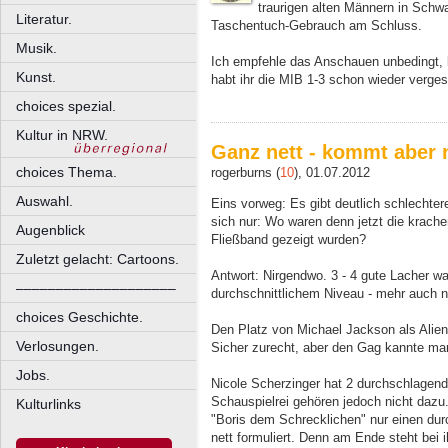
traurigen alten Männern in Schw
Literatur.
Taschentuch-Gebrauch am Schluss.
Musik.
Ich empfehle das Anschauen unbedingt, l
Kunst.
habt ihr die MIB 1-3 schon wieder verg
choices spezial.
Kultur in NRW.
Ganz nett - kommt aber n
choices Thema.
rogerburns (
10
), 01.07.2012
Auswahl.
Eins vorweg: Es gibt deutlich schlecht
sich nur: Wo waren denn jetzt die krache
Augenblick
Fließband gezeigt wurden?
Zuletzt gelacht: Cartoons.
Antwort: Nirgendwo. 3 - 4 gute Lacher war
––––––––––––––––––––
durchschnittlichem Niveau - mehr auch n
choices Geschichte.
Den Platz von Michael Jackson als Alien
Verlosungen.
Sicher zurecht, aber den Gag kannte ma
Jobs.
Nicole Scherzinger hat 2 durchschlagen
Schauspielrei gehören jedoch nicht dazu.
Kulturlinks
"Boris dem Schrecklichen" nur einen dur
nett formuliert. Denn am Ende steht bei i