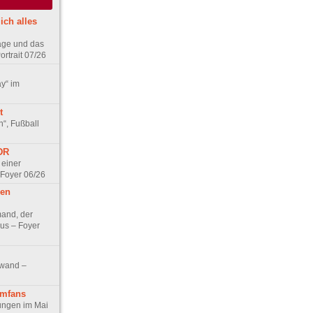
ich alles
age und das
rtrait 07/26
ay“ im
t
n“, Fußball
DDR
 einer
 Foyer 06/26
hen
and, der
us – Foyer
nwand –
lmfans
hungen im Mai