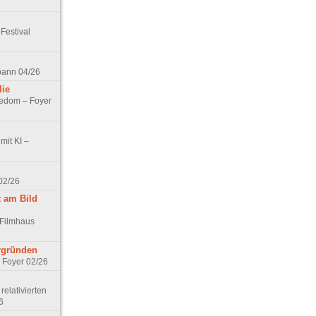
Festival
spann 04/26
lie
nedom – Foyer
mit KI –
02/26
t am Bild
 Filmhaus
ergründen
– Foyer 02/26
elativierten
6