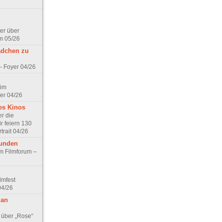
er über
m 05/26
ädchen zu
 – Foyer 04/26
 im
er 04/26
es Kinos
r die
r feiern 130
trait 04/26
eunden
im Filmforum –
lmfest
04/26
 an
 über „Rose“