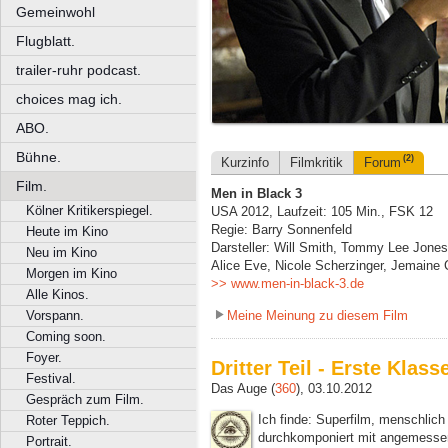
Gemeinwohl
Flugblatt.
trailer-ruhr podcast.
choices mag ich.
ABO.
Bühne.
(2)
Kurzinfo
Filmkritik
Forum
Film.
Men in Black 3
Kölner Kritikerspiegel.
USA 2012, Laufzeit: 105 Min., FSK 12
Regie: Barry Sonnenfeld
Heute im Kino
Darsteller: Will Smith, Tommy Lee Jone
Neu im Kino
Alice Eve, Nicole Scherzinger, Jemaine 
Morgen im Kino
>> www.men-in-black-3.de
Alle Kinos.
Meine Meinung zu diesem Film
Vorspann.
Coming soon.
Foyer.
Dritter Teil - Erste Klass
Festival.
Das Auge (
360
), 03.10.2012
Gespräch zum Film.
Ich finde: Superfilm, menschlich
Roter Teppich.
durchkomponiert mit angemessen 
Portrait.