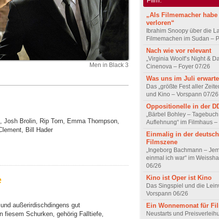
„Als Filmemacher habe 
verloren“
Ibrahim Snoopy über die L
Filmemachen im Sudan – Po
Nach wie vor relevant
„Virginia Woolf’s Night & D
Men in Black 3
Cinenova – Foyer 07/26
Was uns im Juli erwarte
Das „größte Fest aller Zeite
und Kino – Vorspann 07/26
Oppositionelle in der 
„Bärbel Bohley – Tagebuch
s, Josh Brolin, Rip Torn, Emma Thompson,
Auflehnung“ im Filmhaus –
Clement, Bill Hader
Einmalig in der deutsc
Filmszene
„Ingeborg Bachmann – Jem
einmal ich war“ im Weissha
06/26
Kino ist Oper ist Kino
e
Das Singspiel und die Lei
Vorspann 06/26
 und außerirdischdingens gut
Ein Wonnemonat für Fi
Neustarts und Preisverlei
fiesem Schurken, gehörig Falltiefe,