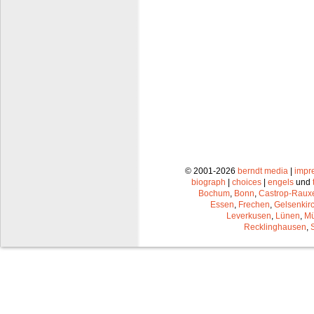
© 2001-2026
berndt media
|
impr
biograph
|
choices
|
engels
und
Bochum
,
Bonn
,
Castrop-Raux
Essen
,
Frechen
,
Gelsenkir
Leverkusen
,
Lünen
,
Mü
Recklinghausen
,