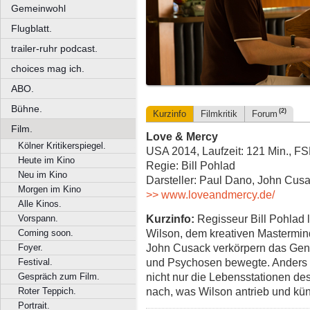
Gemeinwohl
Flugblatt.
trailer-ruhr podcast.
choices mag ich.
ABO.
Bühne.
(2)
Kurzinfo
Filmkritik
Forum
Film.
Love & Mercy
Kölner Kritikerspiegel.
USA 2014, Laufzeit: 121 Min., FS
Heute im Kino
Regie: Bill Pohlad
Neu im Kino
Darsteller: Paul Dano, John Cus
Morgen im Kino
>> www.loveandmercy.de/
Alle Kinos.
Kurzinfo:
Regisseur Bill Pohlad li
Vorspann.
Wilson, dem kreativen Mastermin
Coming soon.
John Cusack verkörpern das Gen
Foyer.
und Psychosen bewegte. Anders a
Festival.
nicht nur die Lebensstationen des
Gespräch zum Film.
nach, was Wilson antrieb und küns
Roter Teppich.
Portrait.