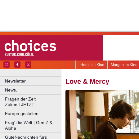
Heute im Kino
Morgen im Kino
Love & Mercy
Newsletter.
News.
Fragen der Zeit
Zukunft JETZT
Europa gestalten
Frag' die Welt | Gen Z &
Alpha
GuteNachrichten fürs