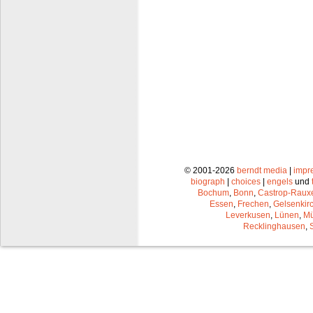
© 2001-2026
berndt media
|
impr
biograph
|
choices
|
engels
und
Bochum
,
Bonn
,
Castrop-Raux
Essen
,
Frechen
,
Gelsenkir
Leverkusen
,
Lünen
,
Mü
Recklinghausen
,