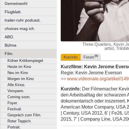
Gemeinwohl
Flugblatt.
trailer-ruhr podcast.
choices mag ich.
ABO.
Three Quarters, Kevin 
Bühne.
artist, Trilo
Film.
(0)
Kurzinfo
Forum
Kölner Kritikerspiegel.
Kurzfilme: Kevin Jerome Evers
Heute im Kino
Regie: Kevin Jerome Everson
Neu im Kino
>> www.videonale.org/artikel/14
Morgen im Kino
Alle Kinos.
Kurzinfo:
Der Filmemacher Kevin 
Vorspann.
den Arbeitsalltag der schwarzen 
Coming soon.
dokumentarisch oder inszeniert. K
Foyer.
American Motor Company, USA 20
Festival.
| Century, USA 2012, 6' | Fe26, U
Gespräch zum Film.
2015, 7' | Company Line, USA 20
Roter Teppich.
Portrait.