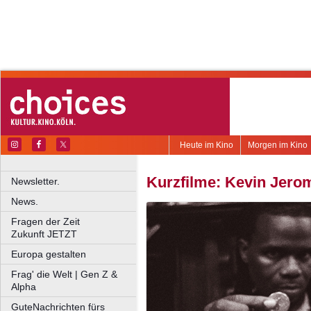
Heute im Kino
Morgen im Kino
Kurzfilme: Kevin Jero
Newsletter.
News.
Fragen der Zeit
Zukunft JETZT
Europa gestalten
Frag' die Welt | Gen Z &
Alpha
GuteNachrichten fürs