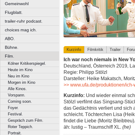
Gemeinwohl
Flugblatt.
trailer-ruhr podcast.
choices mag ich.
ABO.
Bühne.
Kurzinfo
Filmkritik
Trailer
For
Film.
Ich war noch niemals in New Y
Kölner Kritikerspiegel.
Deutschland, Österreich 2019, La
Heute im Kino
Regie: Philipp Stölzl
Neu im Kino
Darsteller: Heike Makatsch, Morit
Morgen im Kino
>> www.ufa.de/produktionen/ich-
Alle Kinos.
Kurzinfo:
Und wieder einmal schaf
Vorspann.
Stölzl verfilmt das Singsang-Stü
Coming soon.
das Gedächtnis verliert und sich 
Foyer.
schleicht. Töchterchen Lisa (Heik
Festival.
findet die Liebe (Moritz Bleibtreu
Gespräch zum Film.
äh: lustig – Traumschiff XL.
(he)
Roter Teppich.
Portrait.