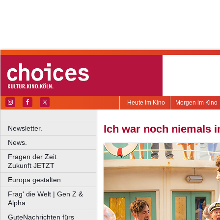
Heute im Kino
Morgen im Kino
Ich war noch niemals 
Newsletter.
News.
Fragen der Zeit
Zukunft JETZT
Europa gestalten
Frag' die Welt | Gen Z &
Alpha
GuteNachrichten fürs