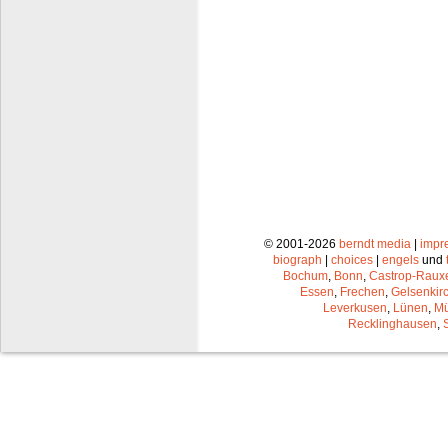
© 2001-2026
berndt media
|
impr
biograph
|
choices
|
engels
und
Bochum
,
Bonn
,
Castrop-Raux
Essen
,
Frechen
,
Gelsenkir
Leverkusen
,
Lünen
,
Mü
Recklinghausen
,