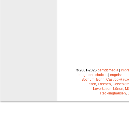
© 2001-2026
berndt media
|
impr
biograph
|
choices
|
engels
und
Bochum
,
Bonn
,
Castrop-Raux
Essen
,
Frechen
,
Gelsenkir
Leverkusen
,
Lünen
,
Mü
Recklinghausen
,