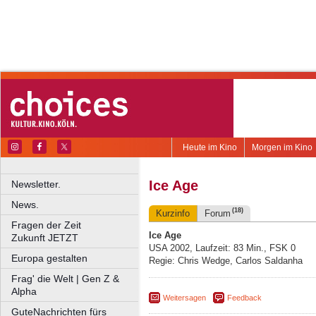
Heute im Kino
Morgen im Kino
Ice Age
Newsletter.
News.
(18)
Kurzinfo
Forum
Fragen der Zeit
Ice Age
Zukunft JETZT
USA 2002, Laufzeit: 83 Min., FSK 0
Europa gestalten
Regie: Chris Wedge, Carlos Saldanha
Frag' die Welt | Gen Z &
Alpha
Weitersagen
Feedback
GuteNachrichten fürs