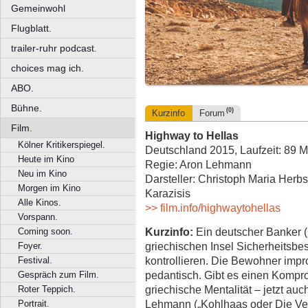
Gemeinwohl
Flugblatt.
trailer-ruhr podcast.
choices mag ich.
ABO.
Bühne.
(0)
Kurzinfo
Forum
Film.
Highway to Hellas
Kölner Kritikerspiegel.
Deutschland 2015, Laufzeit: 89 M
Heute im Kino
Regie: Aron Lehmann
Neu im Kino
Darsteller: Christoph Maria Herb
Morgen im Kino
Karazisis
Alle Kinos.
>> film.info/highwaytohellas
Vorspann.
Kurzinfo:
Ein deutscher Banker (C
Coming soon.
griechischen Insel Sicherheitsb
Foyer.
kontrollieren. Die Bewohner impro
Festival.
pedantisch. Gibt es einen Kompro
Gespräch zum Film.
griechische Mentalität – jetzt au
Roter Teppich.
Lehmann („Kohlhaas oder Die Verh
Portrait.