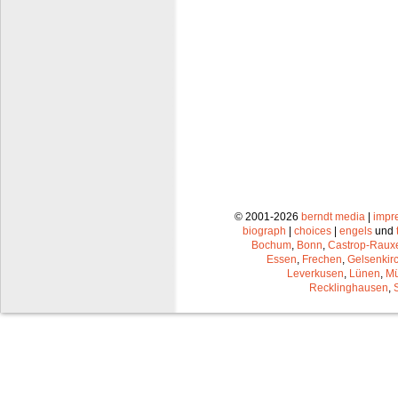
© 2001-2026
berndt media
|
impr
biograph
|
choices
|
engels
und
Bochum
,
Bonn
,
Castrop-Raux
Essen
,
Frechen
,
Gelsenkir
Leverkusen
,
Lünen
,
Mü
Recklinghausen
,