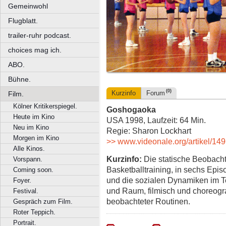
Gemeinwohl
Flugblatt.
trailer-ruhr podcast.
choices mag ich.
ABO.
Bühne.
(0)
Kurzinfo
Forum
Film.
Kölner Kritikerspiegel.
Goshogaoka
Heute im Kino
USA 1998, Laufzeit: 64 Min.
Neu im Kino
Regie: Sharon Lockhart
Morgen im Kino
>> www.videonale.org/artikel/14
Alle Kinos.
Kurzinfo:
Die statische Beobach
Vorspann.
Basketballtraining, in sechs Epis
Coming soon.
und die sozialen Dynamiken im T
Foyer.
und Raum, filmisch und choreogra
Festival.
beobachteter Routinen.
Gespräch zum Film.
Roter Teppich.
Portrait.