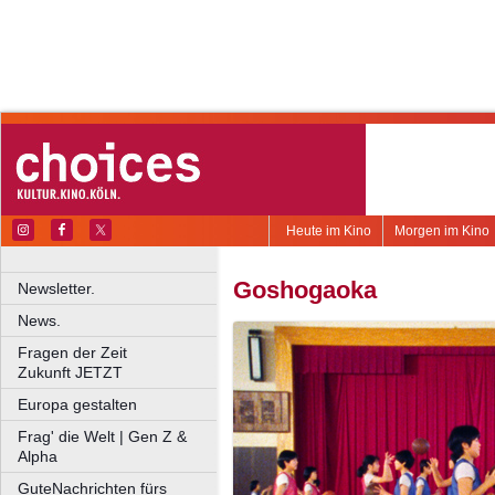
Heute im Kino
Morgen im Kino
Goshogaoka
Newsletter.
News.
Fragen der Zeit
Zukunft JETZT
Europa gestalten
Frag' die Welt | Gen Z &
Alpha
GuteNachrichten fürs