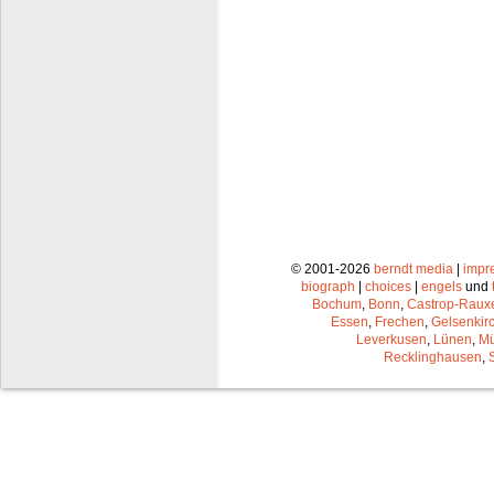
© 2001-2026
berndt media
|
impr
biograph
|
choices
|
engels
und
Bochum
,
Bonn
,
Castrop-Raux
Essen
,
Frechen
,
Gelsenkir
Leverkusen
,
Lünen
,
Mü
Recklinghausen
,