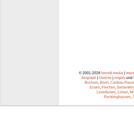
© 2001-2026
berndt media
|
impr
biograph
|
choices
|
engels
und
Bochum
,
Bonn
,
Castrop-Raux
Essen
,
Frechen
,
Gelsenkir
Leverkusen
,
Lünen
,
Mü
Recklinghausen
,