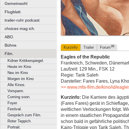
Gemeinwohl
Flugblatt.
trailer-ruhr podcast.
choices mag ich.
ABO.
Bühne.
(0)
Kurzinfo
Trailer
Forum
Film.
Eagles of the Republic
Kölner Kritikerspiegel.
Frankreich, Schweden, Dänemark
Heute im Kino
Laufzeit: 129 Min., FSK 12
Neu im Kino
Regie: Tarik Saleh
Morgen im Kino
Darsteller: Fares Fares, Lyna Khou
Alle Kinos.
>> www.mfa-film.de/kino/id/eagles
Vorspann.
Kurzinfo:
Die Karriere des ägyp
Coming soon.
(Fares Fares) gerät in Schieflage
Foyer.
weltlichen Verlockungen folgt. Wi
Festival.
in einem staatlichen Propagandaf
Gespräch zum Film.
schon bald in gefährliche politisc
Roter Teppich.
Kairo-Trilogie von Tarik Saleh. T
Portrait.