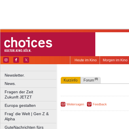
Heute im Kino
Morgen im Kino
Newsletter.
(0)
Kurzinfo
Forum
News.
Fragen der Zeit
Zukunft JETZT
Weitersagen
Feedback
Europa gestalten
Frag' die Welt | Gen Z &
Alpha
GuteNachrichten fürs