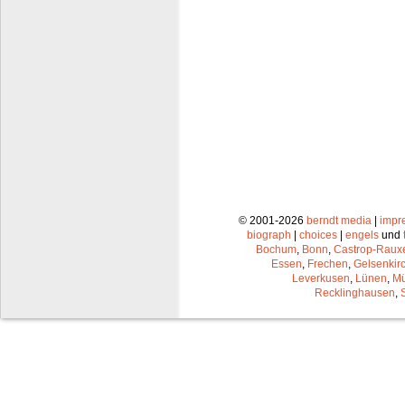
© 2001-2026
berndt media
|
impr
biograph
|
choices
|
engels
und
Bochum
,
Bonn
,
Castrop-Raux
Essen
,
Frechen
,
Gelsenkir
Leverkusen
,
Lünen
,
Mü
Recklinghausen
,