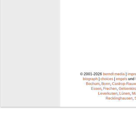
© 2001-2026
berndt media
|
impr
biograph
|
choices
|
engels
und
Bochum
,
Bonn
,
Castrop-Raux
Essen
,
Frechen
,
Gelsenkir
Leverkusen
,
Lünen
,
Mü
Recklinghausen
,