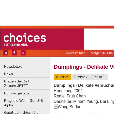
Heute im Kino
Morgen im Kino
Dumplings - Delikate 
Newsletter.
News.
(4)
Kurzinfo
Filmkritik
Forum
Fragen der Zeit
Dumplings - Delikate Versuch
Zukunft JETZT
Hongkong 2004
Europa gestalten
Regie: Fruit Chan
Frag' die Welt | Gen Z &
Darsteller: Miriam Yeung, Bai Lin
Alpha
Wong So-fun
GuteNachrichten fürs