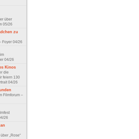
er über
m 05/26
ädchen zu
 – Foyer 04/26
 im
er 04/26
es Kinos
r die
r feiern 130
trait 04/26
eunden
im Filmforum –
lmfest
04/26
 an
 über „Rose“