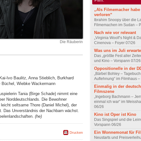
„Als Filmemacher habe 
verloren“
Ibrahim Snoopy über die L
Filmemachen im Sudan – Po
Nach wie vor relevant
„Virginia Woolf’s Night & D
Die Räuberin
Cinenova – Foyer 07/26
Was uns im Juli erwarte
Das „größte Fest aller Zeite
und Kino – Vorspann 07/26
Oppositionelle in der 
„Bärbel Bohley – Tagebuch
Kai-Ivo Baulitz, Anna Stieblich, Burkhard
Auflehnung“ im Filmhaus –
mke Büchel, Wiebke Wackermann
Einmalig in der deutsc
Filmszene
spielerin Tania (Birge Schade) nimmt eine
„Ingeborg Bachmann – Jem
eer Norddeutschlands. Die Bewohner
einmal ich war“ im Weissha
 leicht seltsame Thore (Daniel Michel), der
06/26
ert. Das Unverständnis der Nachbarn wächst.
Kino ist Oper ist Kino
eelenlandschaften.
(he)
Das Singspiel und die Lei
Vorspann 06/26
Ein Wonnemonat für Fi
Drucken
Neustarts und Preisverlei