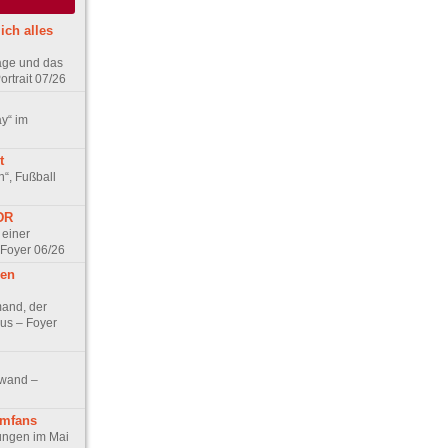
ich alles
age und das
rtrait 07/26
ay“ im
t
n“, Fußball
DDR
 einer
 Foyer 06/26
hen
and, der
us – Foyer
nwand –
lmfans
hungen im Mai