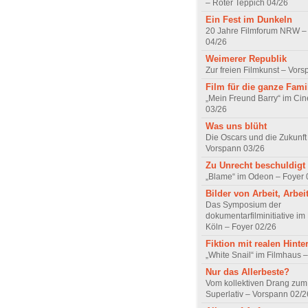
– Roter Teppich 04/26
Ein Fest im Dunkeln
20 Jahre Filmforum NRW – 
04/26
Weimerer Republik
Zur freien Filmkunst – Vor
Film für die ganze Fami
„Mein Freund Barry“ im Ci
03/26
Was uns blüht
Die Oscars und die Zukunft 
Vorspann 03/26
Zu Unrecht beschuldigt
„Blame“ im Odeon – Foyer 
Bilder von Arbeit, Arbei
Das Symposium der
dokumentarfilminitiative im
Köln – Foyer 02/26
Fiktion mit realen Hint
„White Snail“ im Filmhaus 
Nur das Allerbeste?
Vom kollektiven Drang zum r
Superlativ – Vorspann 02/2