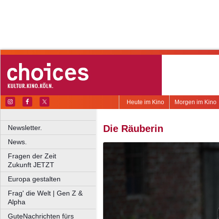
Heute im Kino
Morgen im Kino
Die Räuberin
Newsletter.
News.
Fragen der Zeit
Zukunft JETZT
Europa gestalten
Frag' die Welt | Gen Z &
Alpha
GuteNachrichten fürs