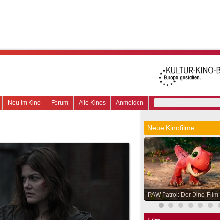
Neu im Kino
Forum
Alle Kinos
Anmelden
Neue Kinofilme
PAW Patrol: Der Dino-Film
Film.