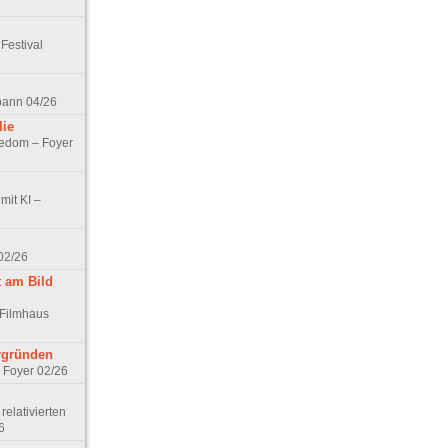
Festival
spann 04/26
lie
nedom – Foyer
mit KI –
02/26
t am Bild
 Filmhaus
ergründen
– Foyer 02/26
elativierten
6