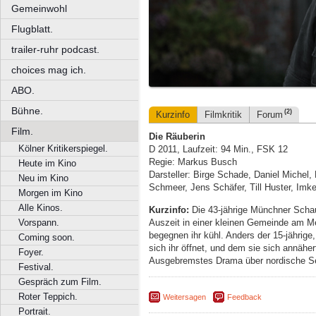
Gemeinwohl
Flugblatt.
trailer-ruhr podcast.
choices mag ich.
ABO.
Bühne.
(2)
Kurzinfo
Filmkritik
Forum
Film.
Die Räuberin
Kölner Kritikerspiegel.
D 2011, Laufzeit: 94 Min., FSK 12
Regie: Markus Busch
Heute im Kino
Darsteller: Birge Schade, Daniel Michel, 
Neu im Kino
Schmeer, Jens Schäfer, Till Huster, I
Morgen im Kino
Alle Kinos.
Kurzinfo:
Die 43-jährige Münchner Schau
Auszeit in einer kleinen Gemeinde am M
Vorspann.
begegnen ihr kühl. Anders der 15-jährige,
Coming soon.
sich ihr öffnet, und dem sie sich annäh
Foyer.
Ausgebremstes Drama über nordische S
Festival.
Gespräch zum Film.
Roter Teppich.
Weitersagen
Feedback
Portrait.