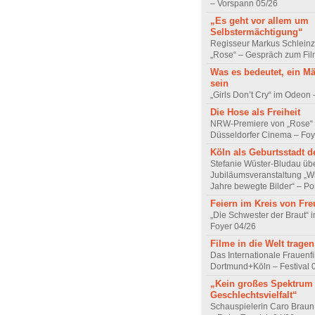
– Vorspann 05/26
„Es geht vor allem um
Selbstermächtigung“
Regisseur Markus Schleinz
„Rose“ – Gespräch zum Fil
Was es bedeutet, ein M
sein
„Girls Don’t Cry“ im Odeon
Die Hose als Freiheit
NRW-Premiere von „Rose“
Düsseldorfer Cinema – Foy
Köln als Geburtsstadt d
Stefanie Wüster-Bludau übe
Jubiläumsveranstaltung „Wi
Jahre bewegte Bilder“ – Por
Feiern im Kreis von Fr
„Die Schwester der Braut“ 
Foyer 04/26
Filme in die Welt tragen
Das Internationale Frauenfi
Dortmund+Köln – Festival 
„Kein großes Spektrum
Geschlechtsvielfalt“
Schauspielerin Caro Braun