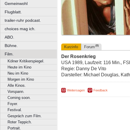
Gemeinwohl
Flugblatt.
trailer-ruhr podcast.
choices mag ich.
ABO.
Bühne.
(0)
Kurzinfo
Forum
Film.
Der Rosenkrieg
Kölner Kritikerspiegel.
USA 1989, Laufzeit: 116 Min., F
Heute im Kino
Regie: Danny De Vito
Neu im Kino
Darsteller: Michael Douglas, Kat
Morgen im Kino
Alle Kinos.
Weitersagen
Feedback
Vorspann.
Coming soon.
Foyer.
Festival.
Gespräch zum Film.
Roter Teppich.
Portrait.