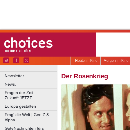
Heute im Kino
Morgen im Kino
Der Rosenkrieg
Newsletter.
News.
Fragen der Zeit
Zukunft JETZT
Europa gestalten
Frag' die Welt | Gen Z &
Alpha
GuteNachrichten fürs