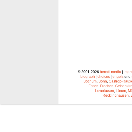
© 2001-2026
berndt media
|
impr
biograph
|
choices
|
engels
und
Bochum
,
Bonn
,
Castrop-Raux
Essen
,
Frechen
,
Gelsenkir
Leverkusen
,
Lünen
,
Mü
Recklinghausen
,