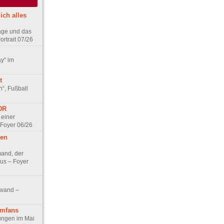
ich alles
age und das
rtrait 07/26
ay“ im
t
n“, Fußball
DDR
 einer
 Foyer 06/26
hen
and, der
us – Foyer
nwand –
lmfans
hungen im Mai