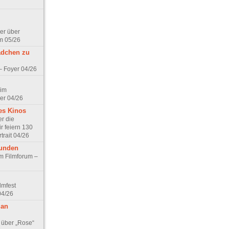
er über
m 05/26
ädchen zu
 – Foyer 04/26
 im
er 04/26
es Kinos
r die
r feiern 130
trait 04/26
eunden
im Filmforum –
lmfest
04/26
 an
 über „Rose“