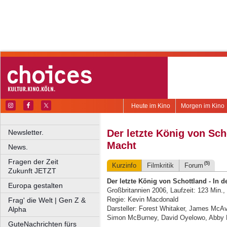
Heute im Kino
Morgen im Kino
Der letzte König von Sch
Newsletter.
Macht
News.
Fragen der Zeit
(5)
Kurzinfo
Filmkritik
Forum
Zukunft JETZT
Der letzte König von Schottland - In 
Europa gestalten
Großbritannien 2006, Laufzeit: 123 Min.
Regie: Kevin Macdonald
Frag' die Welt | Gen Z &
Darsteller: Forest Whitaker, James McAv
Alpha
Simon McBurney, David Oyelowo, Abby 
GuteNachrichten fürs