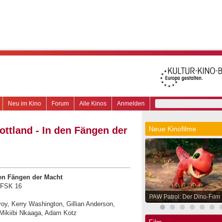
Neu im Kino
Forum
Alle Kinos
Anmelden
ottland - In den Fängen der
Neue Kinofilme
den Fängen der Macht
, FSK 16
PAW Patrol: Der Dino-Film
oy, Kerry Washington, Gillian Anderson,
Mikiibi Nkaaga, Adam Kotz
Film.