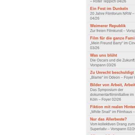
– Roter Teppich 04/26
Ein Fest im Dunkeln
20 Jahre Filmforum NRW – 
04/26
Weimerer Republik
Zur freien Filmkunst – Vor
Film für die ganze Fami
„Mein Freund Barry“ im Ci
03/26
Was uns blüht
Die Oscars und die Zukunft 
Vorspann 03/26
Zu Unrecht beschuldigt
„Blame“ im Odeon – Foyer 
Bilder von Arbeit, Arbei
Das Symposium der
dokumentarfilminitiative im
Köln – Foyer 02/26
Fiktion mit realen Hint
„White Snail“ im Filmhaus 
Nur das Allerbeste?
Vom kollektiven Drang zum r
Superlativ – Vorspann 02/2