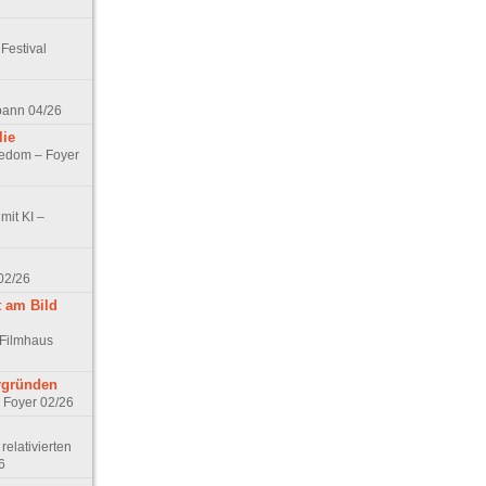
Festival
spann 04/26
lie
nedom – Foyer
mit KI –
02/26
t am Bild
 Filmhaus
ergründen
– Foyer 02/26
elativierten
6