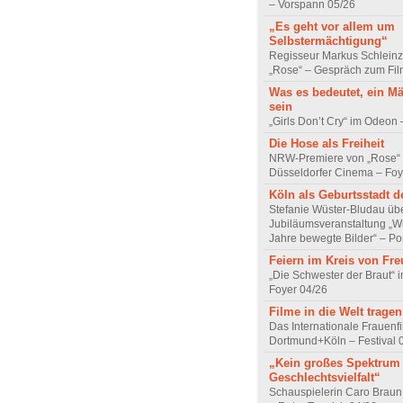
– Vorspann 05/26
„Es geht vor allem um
Selbstermächtigung“
Regisseur Markus Schleinz
„Rose“ – Gespräch zum Fil
Was es bedeutet, ein M
sein
„Girls Don’t Cry“ im Odeon
Die Hose als Freiheit
NRW-Premiere von „Rose“
Düsseldorfer Cinema – Foy
Köln als Geburtsstadt d
Stefanie Wüster-Bludau übe
Jubiläumsveranstaltung „Wi
Jahre bewegte Bilder“ – Por
Feiern im Kreis von Fr
„Die Schwester der Braut“ 
Foyer 04/26
Filme in die Welt tragen
Das Internationale Frauenfi
Dortmund+Köln – Festival 
„Kein großes Spektrum
Geschlechtsvielfalt“
Schauspielerin Caro Braun