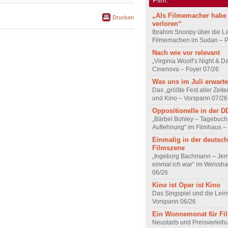
„Als Filmemacher habe 
Drucken
verloren“
Ibrahim Snoopy über die L
Filmemachen im Sudan – Po
Nach wie vor relevant
„Virginia Woolf’s Night & D
Cinenova – Foyer 07/26
Was uns im Juli erwarte
Das „größte Fest aller Zeite
und Kino – Vorspann 07/26
Oppositionelle in der 
„Bärbel Bohley – Tagebuch
Auflehnung“ im Filmhaus –
Einmalig in der deutsc
Filmszene
„Ingeborg Bachmann – Jem
einmal ich war“ im Weissha
06/26
Kino ist Oper ist Kino
Das Singspiel und die Lei
Vorspann 06/26
Ein Wonnemonat für Fi
Neustarts und Preisverlei