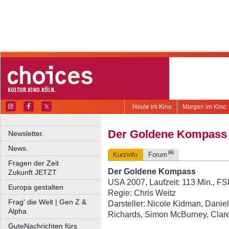
Heute im Kino
Morgen im Kino
Der Goldene Kompass
Newsletter.
News.
(6)
Kurzinfo
Forum
Fragen der Zeit
Der Goldene Kompass
Zukunft JETZT
USA 2007, Laufzeit: 113 Min., F
Europa gestalten
Regie: Chris Weitz
Frag' die Welt | Gen Z &
Darsteller: Nicole Kidman, Daniel
Alpha
Richards, Simon McBurney, Clare
GuteNachrichten fürs