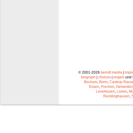
© 2001-2026
berndt media
|
impr
biograph
|
choices
|
engels
und
Bochum
,
Bonn
,
Castrop-Raux
Essen
,
Frechen
,
Gelsenkir
Leverkusen
,
Lünen
,
Mü
Recklinghausen
,