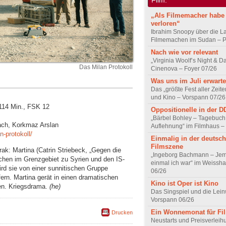
„Als Filmemacher habe 
verloren“
Ibrahim Snoopy über die L
Filmemachen im Sudan – Po
Nach wie vor relevant
„Virginia Woolf’s Night & D
Das Milan Protokoll
Cinenova – Foyer 07/26
Was uns im Juli erwarte
Das „größte Fest aller Zeite
und Kino – Vorspann 07/26
 114 Min., FSK 12
Oppositionelle in der 
„Bärbel Bohley – Tagebuch
Bach, Korkmaz Arslan
Auflehnung“ im Filmhaus –
n-protokoll/
Einmalig in der deutsc
Filmszene
ak: Martina (Catrin Striebeck, „Gegen die
„Ingeborg Bachmann – Jem
chen im Grenzgebiet zu Syrien und den IS-
einmal ich war“ im Weissha
ird sie von einer sunnitischen Gruppe
06/26
fern. Martina gerät in einen dramatischen
Kino ist Oper ist Kino
eien. Kriegsdrama.
(he)
Das Singspiel und die Lei
Vorspann 06/26
Ein Wonnemonat für Fi
Drucken
Neustarts und Preisverlei