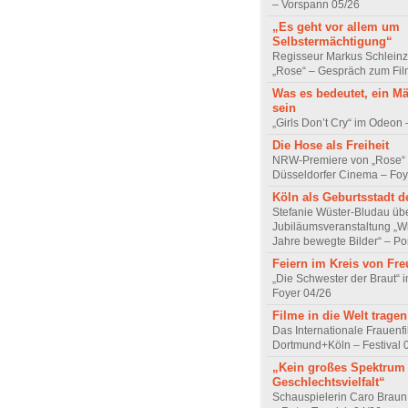
– Vorspann 05/26
„Es geht vor allem um
Selbstermächtigung“
Regisseur Markus Schleinz
„Rose“ – Gespräch zum Fil
Was es bedeutet, ein M
sein
„Girls Don’t Cry“ im Odeon
Die Hose als Freiheit
NRW-Premiere von „Rose“
Düsseldorfer Cinema – Foy
Köln als Geburtsstadt d
Stefanie Wüster-Bludau übe
Jubiläumsveranstaltung „Wi
Jahre bewegte Bilder“ – Por
Feiern im Kreis von Fr
„Die Schwester der Braut“ 
Foyer 04/26
Filme in die Welt tragen
Das Internationale Frauenfi
Dortmund+Köln – Festival 
„Kein großes Spektrum
Geschlechtsvielfalt“
Schauspielerin Caro Braun