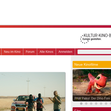
Neu im Kino
Forum
Alle Kinos
Anmelden
Neue Kinofilme
PAW Patrol: Der Dino-Film
Film.