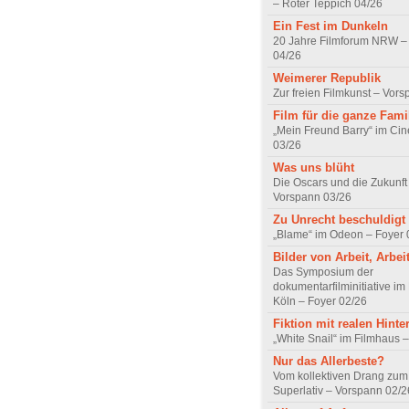
– Roter Teppich 04/26
Ein Fest im Dunkeln
20 Jahre Filmforum NRW – 
04/26
Weimerer Republik
Zur freien Filmkunst – Vor
Film für die ganze Fami
„Mein Freund Barry“ im Ci
03/26
Was uns blüht
Die Oscars und die Zukunft 
Vorspann 03/26
Zu Unrecht beschuldigt
„Blame“ im Odeon – Foyer 
Bilder von Arbeit, Arbei
Das Symposium der
dokumentarfilminitiative im
Köln – Foyer 02/26
Fiktion mit realen Hint
„White Snail“ im Filmhaus 
Nur das Allerbeste?
Vom kollektiven Drang zum r
Superlativ – Vorspann 02/2