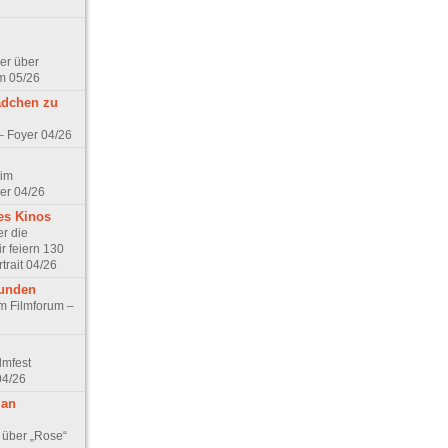
er über
m 05/26
ädchen zu
 – Foyer 04/26
 im
er 04/26
es Kinos
r die
r feiern 130
trait 04/26
eunden
im Filmforum –
lmfest
04/26
 an
 über „Rose“