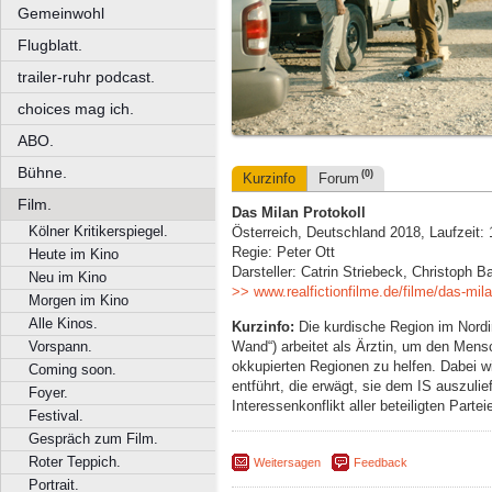
Gemeinwohl
Flugblatt.
trailer-ruhr podcast.
choices mag ich.
ABO.
Bühne.
(0)
Kurzinfo
Forum
Film.
Das Milan Protokoll
Kölner Kritikerspiegel.
Österreich, Deutschland 2018, Laufzeit:
Regie: Peter Ott
Heute im Kino
Darsteller: Catrin Striebeck, Christoph 
Neu im Kino
>> www.realfictionfilme.de/filme/das-mila
Morgen im Kino
Alle Kinos.
Kurzinfo:
Die kurdische Region im Nordir
Wand“) arbeitet als Ärztin, um den Mens
Vorspann.
okkupierten Regionen zu helfen. Dabei w
Coming soon.
entführt, die erwägt, sie dem IS auszulie
Foyer.
Interessenkonflikt aller beteiligten Part
Festival.
Gespräch zum Film.
Roter Teppich.
Weitersagen
Feedback
Portrait.