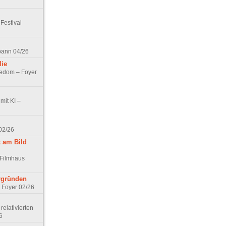
Festival
spann 04/26
lie
nedom – Foyer
mit KI –
02/26
t am Bild
 Filmhaus
ergründen
– Foyer 02/26
elativierten
6