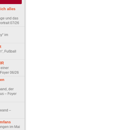
ich alles
age und das
rtrait 07/26
ay“ im
t
n“, Fußball
DDR
 einer
 Foyer 06/26
hen
and, der
us – Foyer
nwand –
lmfans
hungen im Mai