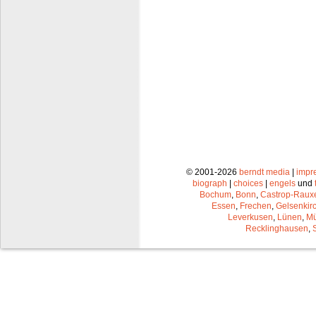
© 2001-2026
berndt media
|
impr
biograph
|
choices
|
engels
und
Bochum
,
Bonn
,
Castrop-Raux
Essen
,
Frechen
,
Gelsenkir
Leverkusen
,
Lünen
,
Mü
Recklinghausen
,