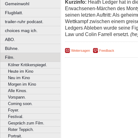
Kurzinfo:
Heath Ledger hat in di
Gemeinwohl
Erwachsenen-Märchen des Monty-
Flugblatt.
seinen letzten Auftritt: Als geheim
Wettkampf zwischen einem greis
trailer-ruhr podcast.
Ledgers Ableben wurde seine Fig
choices mag ich.
Law und Colin Farrell ersetzt.
(he
ABO.
Bühne.
Weitersagen
Feedback
Film.
Kölner Kritikerspiegel.
Heute im Kino
Neu im Kino
Morgen im Kino
Alle Kinos.
Vorspann.
Coming soon.
Foyer.
Festival.
Gespräch zum Film.
Roter Teppich.
Portrait.