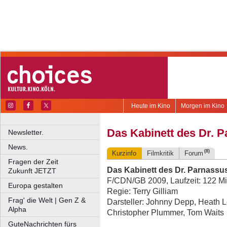
Heute im Kino
Morgen im Kino
Das Kabinett des Dr. 
Newsletter.
News.
(8)
Kurzinfo
Filmkritik
Forum
Fragen der Zeit
Das Kabinett des Dr. Parnassu
Zukunft JETZT
F/CDN/GB 2009, Laufzeit: 122 Mi
Europa gestalten
Regie: Terry Gilliam
Frag' die Welt | Gen Z &
Darsteller: Johnny Depp, Heath Le
Alpha
Christopher Plummer, Tom Waits
GuteNachrichten fürs