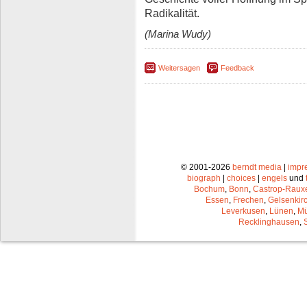
Radikalität.
(Marina Wudy)
Weitersagen
Feedback
© 2001-2026
berndt media
|
impr
biograph
|
choices
|
engels
und
Bochum
,
Bonn
,
Castrop-Raux
Essen
,
Frechen
,
Gelsenkir
Leverkusen
,
Lünen
,
Mü
Recklinghausen
,