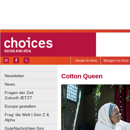
Heute im Kino
Morgen im Kino
Cotton Queen
Newsletter.
News.
Fragen der Zeit
Zukunft JETZT
Europa gestalten
Frag' die Welt | Gen Z &
Alpha
GuteNachrichten fürs