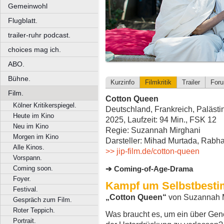
Gemeinwohl
Flugblatt.
trailer-ruhr podcast.
choices mag ich.
ABO.
Bühne.
Kurzinfo
Filmkritik
Trailer
For
Film.
Cotton Queen
Kölner Kritikerspiegel.
Deutschland, Frankreich, Palästi
Heute im Kino
2025, Laufzeit: 94 Min., FSK 12
Neu im Kino
Regie: Suzannah Mirghani
Morgen im Kino
Darsteller: Mihad Murtada, Rab
Alle Kinos.
>> jip-film.de/cotton-queen
Vorspann.
Coming soon.
Coming-of-Age-Drama
Foyer.
Kampf um Selbstbest
Festival.
„Cotton Queen“
von Suzannah 
Gespräch zum Film.
Roter Teppich.
Was braucht es, um ein über Gen
Portrait.