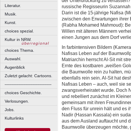
der Unterdrückung zu verlassen? 
Literatur.
russische Regisseurin Suzannah 
Darin ist die 15-jährige Nafisa 
Musik.
zwischen den Erwartungen ihrer E
Kunst.
(Rabha Mohamed Mahmoud): Beide
Willen mit älteren Männern verhei
choices spezial.
einen Jungen aus dem Dorf verlieb
Kultur in NRW.
In farbintensiven Bildern (Kamera
choices Thema.
Nafisas Leben auf der Baumwollpl
Auswahl.
Matriarchin herrscht Al-Sit mit s
Ernte des kostbaren „weißen Gol
Augenblick
die Baumwolle rein zu halten, mü
Zuletzt gelacht: Cartoons.
ebenfalls rein sein. Al-Sit hat d
Nafisas Leben – auch, weil sie se
––––––––––––––––––––
zwangsverheiratet wurde. Doch Na
choices Geschichte.
und rebelliert zunächst im Kleine
Verlosungen.
gemeinsam mit ihren Freundinnen
den Fluss für unrein hält und es ih
Jobs.
Nadir (Hassan Kassala) ein sud
Kulturlinks
aus dem Ausland auftaucht und d
Baumwolle überzeugen möchte, gre