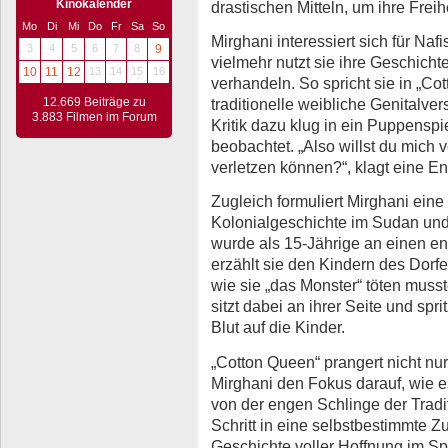
Kinokalender
drastischen Mitteln, um ihre Freih
Mo
Di
Mi
Do
Fr
Sa
So
Mirghani interessiert sich für Nafi
3
4
5
6
7
8
9
vielmehr nutzt sie ihre Geschicht
10
11
12
13
14
15
16
verhandeln. So spricht sie in „C
12.669 Beiträge zu
traditionelle weibliche Genitalve
3.883 Filmen im Forum
Kritik dazu klug in ein Puppenspi
beobachtet. „Also willst du mich 
verletzen können?“, klagt eine En
Zugleich formuliert Mirghani eine 
Kolonialgeschichte im Sudan und
wurde als 15-Jährige an einen en
erzählt sie den Kindern des Dorf
wie sie „das Monster“ töten musst
sitzt dabei an ihrer Seite und spri
Blut auf die Kinder.
„Cotton Queen“ prangert nicht nu
Mirghani den Fokus darauf, wie es
von der engen Schlinge der Tradi
Schritt in eine selbstbestimmte Z
Geschichte voller Hoffnung im S