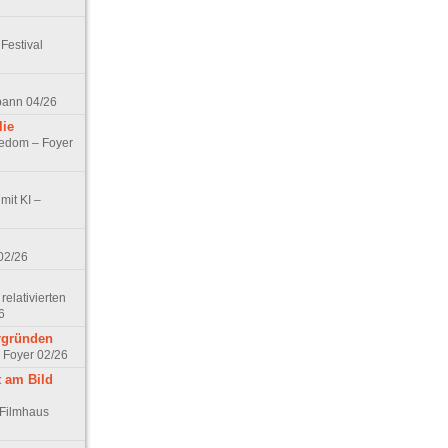
Festival
spann 04/26
lie
nedom – Foyer
mit KI –
02/26
elativierten
6
ergründen
– Foyer 02/26
t am Bild
 Filmhaus