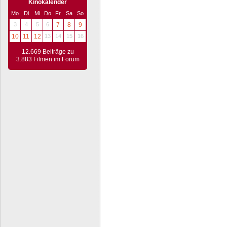
Kinokalender
Mo
Di
Mi
Do
Fr
Sa
So
3
4
5
6
7
8
9
10
11
12
13
14
15
16
12.669 Beiträge zu
3.883 Filmen im Forum