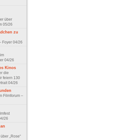
er über
m 05/26
ädchen zu
 – Foyer 04/26
 im
er 04/26
es Kinos
r die
r feiern 130
trait 04/26
eunden
im Filmforum –
lmfest
04/26
 an
 über „Rose“