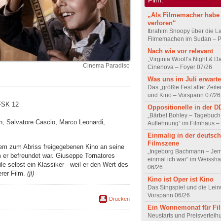
„Als Filmemacher habe 
verloren“
Ibrahim Snoopy über die L
Filmemachen im Sudan – Po
Nach wie vor relevant
„Virginia Woolf’s Night & D
Cinema Paradiso
Cinenova – Foyer 07/26
Was uns im Juli erwarte
Das „größte Fest aller Zeite
und Kino – Vorspann 07/26
 FSK 12
Oppositionelle in der 
„Bärbel Bohley – Tagebuch
in, Salvatore Cascio, Marco Leonardi,
Auflehnung“ im Filmhaus –
Einmalig in der deutsc
Filmszene
nem zum Abriss freigegebenen Kino an seine
„Ingeborg Bachmann – Jem
m er befreundet war. Giuseppe Tornatores
einmal ich war“ im Weissha
e selbst ein Klassiker - weil er den Wert des
06/26
erer Film.
(jl)
Kino ist Oper ist Kino
Das Singspiel und die Lei
Vorspann 06/26
Drucken
Ein Wonnemonat für Fi
Neustarts und Preisverlei