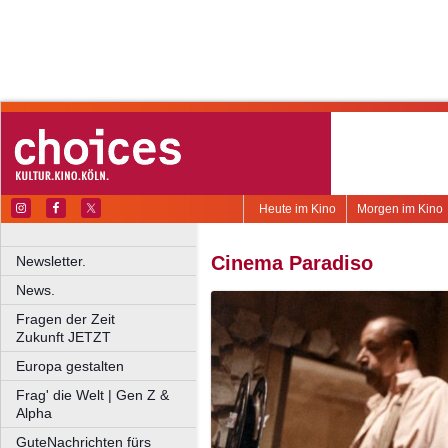
Heute im Kino
Morgen im Kino
Cinema Paradiso
Newsletter.
News.
Fragen der Zeit
Zukunft JETZT
Europa gestalten
Frag' die Welt | Gen Z &
Alpha
GuteNachrichten fürs