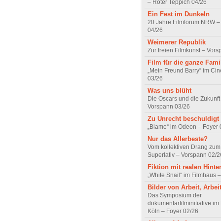
– Roter Teppich 04/26
Ein Fest im Dunkeln
20 Jahre Filmforum NRW – 
04/26
Weimerer Republik
Zur freien Filmkunst – Vor
Film für die ganze Fami
„Mein Freund Barry“ im Ci
03/26
Was uns blüht
Die Oscars und die Zukunft 
Vorspann 03/26
Zu Unrecht beschuldigt
„Blame“ im Odeon – Foyer 
Nur das Allerbeste?
Vom kollektiven Drang zum r
Superlativ – Vorspann 02/2
Fiktion mit realen Hint
„White Snail“ im Filmhaus 
Bilder von Arbeit, Arbei
Das Symposium der
dokumentarfilminitiative im
Köln – Foyer 02/26