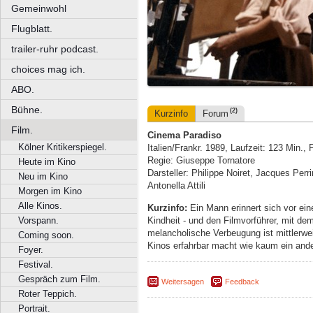
Gemeinwohl
Flugblatt.
trailer-ruhr podcast.
choices mag ich.
ABO.
Bühne.
(2)
Kurzinfo
Forum
Film.
Cinema Paradiso
Kölner Kritikerspiegel.
Italien/Frankr. 1989, Laufzeit: 123 Min.,
Regie: Giuseppe Tornatore
Heute im Kino
Darsteller: Philippe Noiret, Jacques Perr
Neu im Kino
Antonella Attili
Morgen im Kino
Alle Kinos.
Kurzinfo:
Ein Mann erinnert sich vor ei
Kindheit - und den Filmvorführer, mit de
Vorspann.
melancholische Verbeugung ist mittlerweil
Coming soon.
Kinos erfahrbar macht wie kaum ein and
Foyer.
Festival.
Gespräch zum Film.
Weitersagen
Feedback
Roter Teppich.
Portrait.