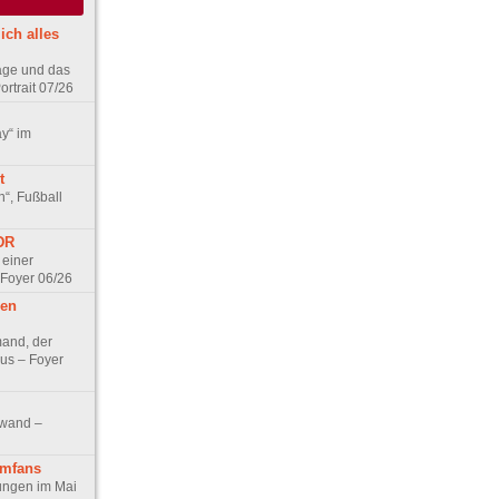
ich alles
age und das
rtrait 07/26
ay“ im
t
n“, Fußball
DDR
 einer
 Foyer 06/26
hen
and, der
us – Foyer
nwand –
lmfans
hungen im Mai