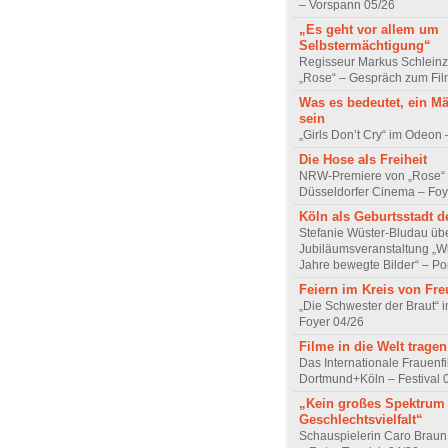
– Vorspann 05/26
„Es geht vor allem um
Selbstermächtigung“
Regisseur Markus Schleinz
„Rose“ – Gespräch zum Fil
Was es bedeutet, ein M
sein
„Girls Don’t Cry“ im Odeon
Die Hose als Freiheit
NRW-Premiere von „Rose“
Düsseldorfer Cinema – Foy
Köln als Geburtsstadt d
Stefanie Wüster-Bludau übe
Jubiläumsveranstaltung „Wi
Jahre bewegte Bilder“ – Por
Feiern im Kreis von Fr
„Die Schwester der Braut“ 
Foyer 04/26
Filme in die Welt tragen
Das Internationale Frauenfi
Dortmund+Köln – Festival 
„Kein großes Spektrum
Geschlechtsvielfalt“
Schauspielerin Caro Braun