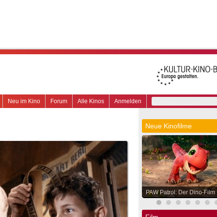
Neu im Kino
Forum
Alle Kinos
Anmelden
Neue Kinofilme
PAW Patrol: Der Dino-Film
Film.