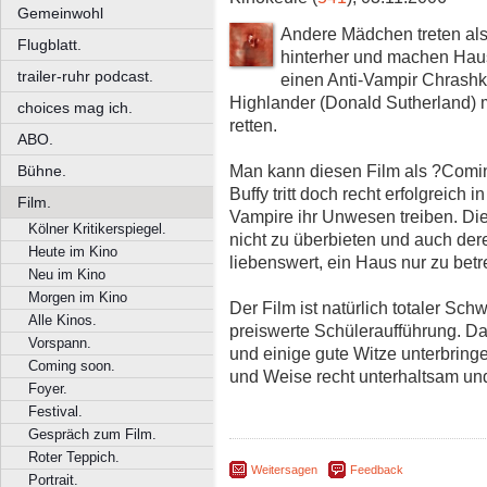
Gemeinwohl
Andere Mädchen treten als
Flugblatt.
hinterher und machen Hau
trailer-ruhr podcast.
einen Anti-Vampir Chrash
Highlander (Donald Sutherland) 
choices mag ich.
retten.
ABO.
Man kann diesen Film als ?Comin
Bühne.
Buffy tritt doch recht erfolgreich 
Film.
Vampire ihr Unwesen treiben. Die
Kölner Kritikerspiegel.
nicht zu überbieten und auch der
Heute im Kino
liebenswert, ein Haus nur zu bet
Neu im Kino
Morgen im Kino
Der Film ist natürlich totaler Sc
Alle Kinos.
preiswerte Schüleraufführung. Da 
Vorspann.
und einige gute Witze unterbringe
Coming soon.
und Weise recht unterhaltsam und 
Foyer.
Festival.
Gespräch zum Film.
Roter Teppich.
Weitersagen
Feedback
Portrait.