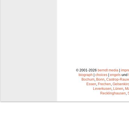
© 2001-2026
berndt media
|
impr
biograph
|
choices
|
engels
und
Bochum
,
Bonn
,
Castrop-Raux
Essen
,
Frechen
,
Gelsenkir
Leverkusen
,
Lünen
,
Mü
Recklinghausen
,