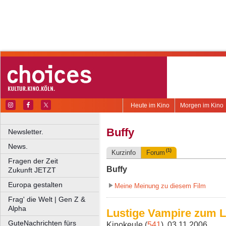
Heute im Kino
Morgen im Kino
Buffy
Newsletter.
News.
(1)
Kurzinfo
Forum
Fragen der Zeit
Buffy
Zukunft JETZT
Europa gestalten
Meine Meinung zu diesem Film
Frag' die Welt | Gen Z &
Alpha
Lustige Vampire zum 
GuteNachrichten fürs
Kinokeule (
541
), 03.11.2006