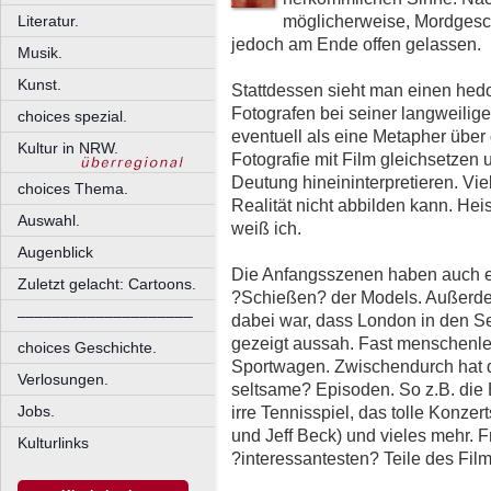
möglicherweise, Mordgesch
Literatur.
jedoch am Ende offen gelassen.
Musik.
Kunst.
Stattdessen sieht man einen hed
Fotografen bei seiner langweilig
choices spezial.
eventuell als eine Metapher über
Kultur in NRW.
Fotografie mit Film gleichsetzen 
Deutung hineininterpretieren. Vi
choices Thema.
Realität nicht abbilden kann. He
Auswahl.
weiß ich.
Augenblick
Die Anfangsszenen haben auch ex
Zuletzt gelacht: Cartoons.
?Schießen? der Models. Außerdem
––––––––––––––––––––
dabei war, dass London in den Se
gezeigt aussah. Fast menschenle
choices Geschichte.
Sportwagen. Zwischendurch hat d
Verlosungen.
seltsame? Episoden. So z.B. die
irre Tennisspiel, das tolle Konze
Jobs.
und Jeff Beck) und vieles mehr. F
Kulturlinks
?interessantesten? Teile des Film