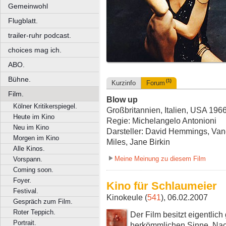
Gemeinwohl
Flugblatt.
trailer-ruhr podcast.
choices mag ich.
ABO.
Bühne.
(1)
Kurzinfo
Forum
Film.
Blow up
Kölner Kritikerspiegel.
Großbritannien, Italien, USA 1966
Heute im Kino
Regie: Michelangelo Antonioni
Neu im Kino
Darsteller: David Hemmings, Van
Morgen im Kino
Miles, Jane Birkin
Alle Kinos.
Meine Meinung zu diesem Film
Vorspann.
Coming soon.
Foyer.
Kino für Schlaumeier
Festival.
Kinokeule (
541
), 06.02.2007
Gespräch zum Film.
Roter Teppich.
Der Film besitzt eigentlic
Portrait.
herkömmlichen Sinne. Nach