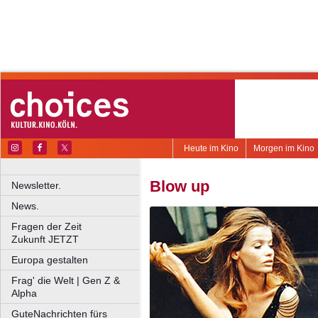
Heute im Kino
Morgen im Kino
Blow up
Newsletter.
News.
Fragen der Zeit
Zukunft JETZT
Europa gestalten
Frag' die Welt | Gen Z &
Alpha
GuteNachrichten fürs