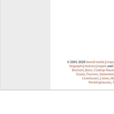
© 2001-2026
berndt media
|
impr
biograph
|
choices
|
engels
und
Bochum
,
Bonn
,
Castrop-Raux
Essen
,
Frechen
,
Gelsenkir
Leverkusen
,
Lünen
,
Mü
Recklinghausen
,