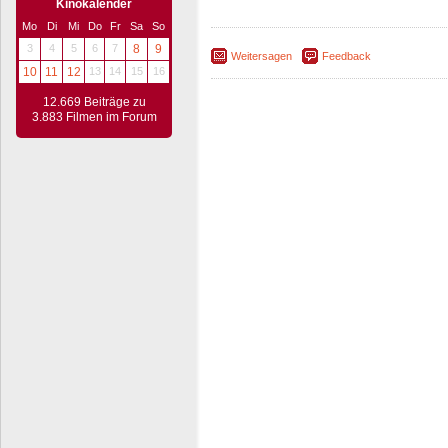
Kinokalender
Mo
Di
Mi
Do
Fr
Sa
So
3
4
5
6
7
8
9
Weitersagen
Feedback
10
11
12
13
14
15
16
12.669 Beiträge zu
3.883 Filmen im Forum