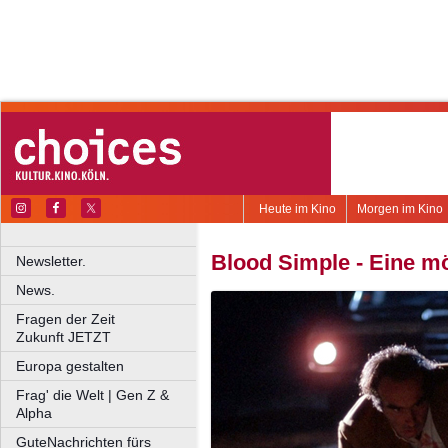
Heute im Kino
Morgen im Kino
Blood Simple - Eine m
Newsletter.
News.
Fragen der Zeit
Zukunft JETZT
Europa gestalten
Frag' die Welt | Gen Z &
Alpha
GuteNachrichten fürs