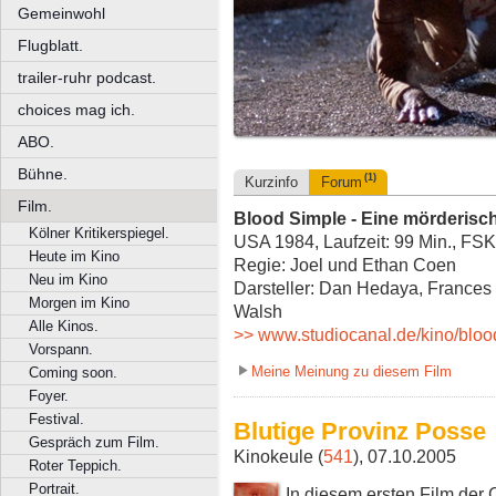
Gemeinwohl
Flugblatt.
trailer-ruhr podcast.
choices mag ich.
ABO.
Bühne.
(1)
Kurzinfo
Forum
Film.
Blood Simple - Eine mörderisc
Kölner Kritikerspiegel.
USA 1984, Laufzeit: 99 Min., FSK
Heute im Kino
Regie: Joel und Ethan Coen
Neu im Kino
Darsteller: Dan Hedaya, France
Morgen im Kino
Walsh
Alle Kinos.
>> www.studiocanal.de/kino/blo
Vorspann.
Meine Meinung zu diesem Film
Coming soon.
Foyer.
Festival.
Blutige Provinz Posse
Gespräch zum Film.
Kinokeule (
541
), 07.10.2005
Roter Teppich.
Portrait.
In diesem ersten Film der 