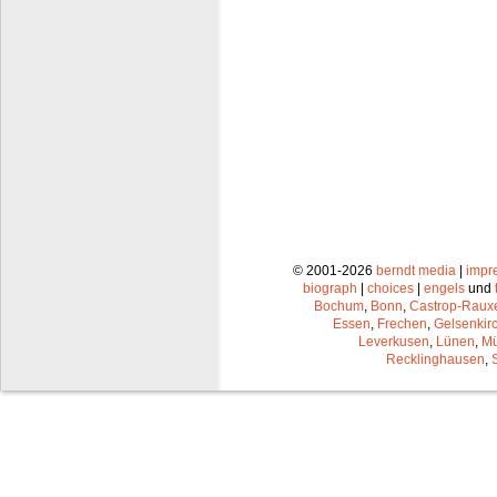
© 2001-2026
berndt media
|
impr
biograph
|
choices
|
engels
und
Bochum
,
Bonn
,
Castrop-Raux
Essen
,
Frechen
,
Gelsenkir
Leverkusen
,
Lünen
,
Mü
Recklinghausen
,