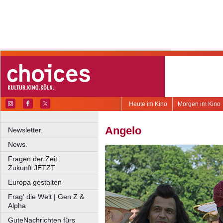
Heute im Kino
Morgen im Kino
Angelo
Newsletter.
News.
Fragen der Zeit
Zukunft JETZT
Europa gestalten
Frag' die Welt | Gen Z &
Alpha
GuteNachrichten fürs