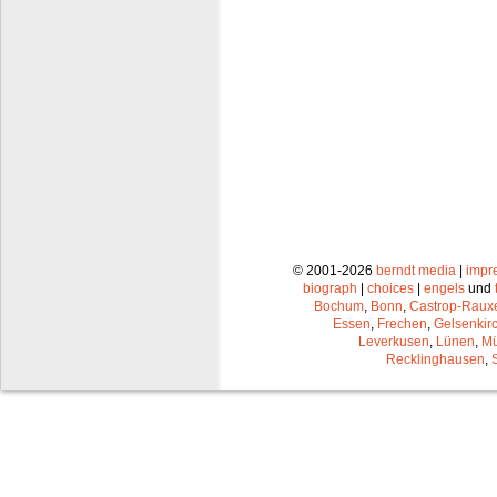
© 2001-2026
berndt media
|
impr
biograph
|
choices
|
engels
und
Bochum
,
Bonn
,
Castrop-Raux
Essen
,
Frechen
,
Gelsenkir
Leverkusen
,
Lünen
,
Mü
Recklinghausen
,