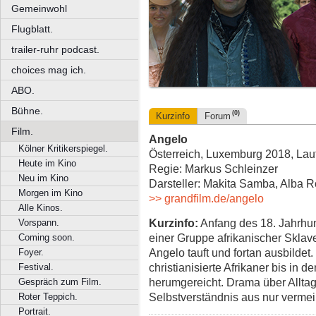
Gemeinwohl
Flugblatt.
trailer-ruhr podcast.
choices mag ich.
ABO.
Bühne.
(0)
Kurzinfo
Forum
Film.
Angelo
Kölner Kritikerspiegel.
Österreich, Luxemburg 2018, Lauf
Heute im Kino
Regie: Markus Schleinzer
Neu im Kino
Darsteller: Makita Samba, Alba R
Morgen im Kino
>> grandfilm.de/angelo
Alle Kinos.
Kurzinfo:
Anfang des 18. Jahrhun
Vorspann.
einer Gruppe afrikanischer Sklav
Coming soon.
Angelo tauft und fortan ausbildet.
Foyer.
christianisierte Afrikaner bis in 
Festival.
herumgereicht. Drama über Alltag
Gespräch zum Film.
Selbstverständnis aus nur vermei
Roter Teppich.
Portrait.