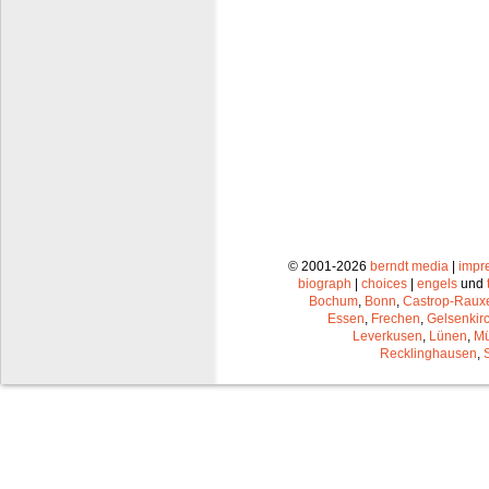
© 2001-2026
berndt media
|
impr
biograph
|
choices
|
engels
und
Bochum
,
Bonn
,
Castrop-Raux
Essen
,
Frechen
,
Gelsenkir
Leverkusen
,
Lünen
,
Mü
Recklinghausen
,