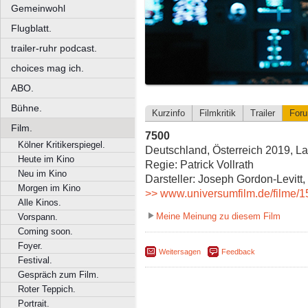
Gemeinwohl
Flugblatt.
trailer-ruhr podcast.
choices mag ich.
ABO.
Bühne.
Kurzinfo
Filmkritik
Trailer
For
Film.
7500
Kölner Kritikerspiegel.
Deutschland, Österreich 2019, La
Heute im Kino
Regie: Patrick Vollrath
Neu im Kino
Darsteller: Joseph Gordon-Levitt
Morgen im Kino
>> www.universumfilm.de/filme/1
Alle Kinos.
Meine Meinung zu diesem Film
Vorspann.
Coming soon.
Foyer.
Weitersagen
Feedback
Festival.
Gespräch zum Film.
Roter Teppich.
Portrait.