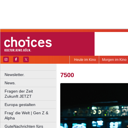
Heute im Kino
Morgen im Kino
7500
Newsletter.
News.
Fragen der Zeit
Zukunft JETZT
Europa gestalten
Frag' die Welt | Gen Z &
Alpha
GuteNachrichten fürs