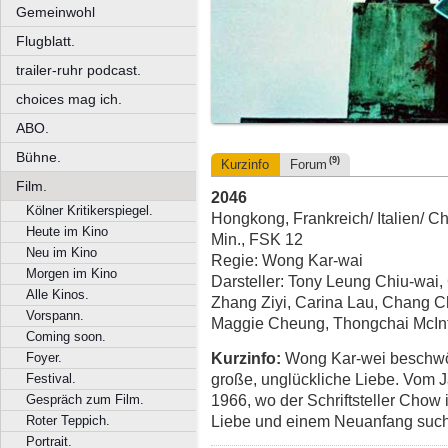
Gemeinwohl
Flugblatt.
trailer-ruhr podcast.
choices mag ich.
ABO.
Bühne.
(9)
Kurzinfo
Forum
Film.
2046
Kölner Kritikerspiegel.
Hongkong, Frankreich/ Italien/ C
Heute im Kino
Min., FSK 12
Neu im Kino
Regie: Wong Kar-wai
Morgen im Kino
Darsteller: Tony Leung Chiu-wai
Alle Kinos.
Zhang Ziyi, Carina Lau, Chang 
Vorspann.
Maggie Cheung, Thongchai McInt
Coming soon.
Kurzinfo:
Wong Kar-wei beschwört
Foyer.
große, unglückliche Liebe. Vom J
Festival.
1966, wo der Schriftsteller Chow 
Gespräch zum Film.
Liebe und einem Neuanfang such
Roter Teppich.
Portrait.