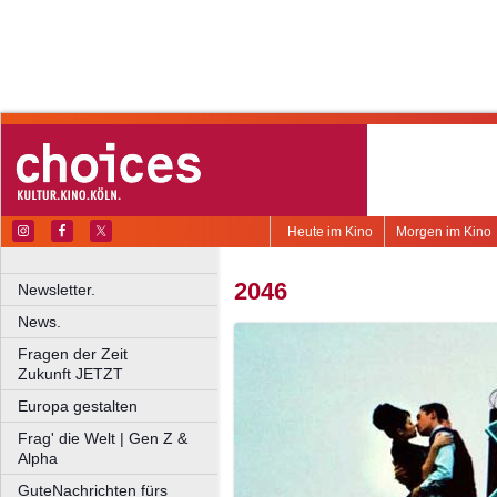
Heute im Kino
Morgen im Kino
2046
Newsletter.
News.
Fragen der Zeit
Zukunft JETZT
Europa gestalten
Frag' die Welt | Gen Z &
Alpha
GuteNachrichten fürs