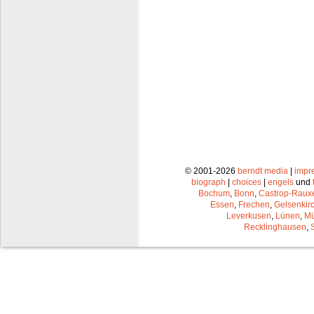
© 2001-2026
berndt media
|
impr
biograph
|
choices
|
engels
und
Bochum
,
Bonn
,
Castrop-Raux
Essen
,
Frechen
,
Gelsenkir
Leverkusen
,
Lünen
,
Mü
Recklinghausen
,