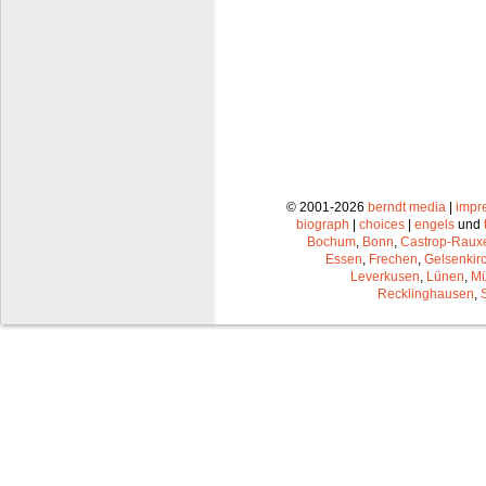
© 2001-2026
berndt media
|
impr
biograph
|
choices
|
engels
und
Bochum
,
Bonn
,
Castrop-Raux
Essen
,
Frechen
,
Gelsenkir
Leverkusen
,
Lünen
,
Mü
Recklinghausen
,