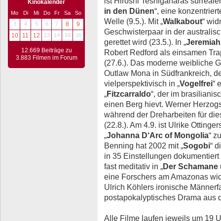
ist Hiroshi Teshigaharas surrealer,
Kinokalender
in den Dünen
“, eine konzentrie
Mo
Di
Mi
Do
Fr
Sa
So
Welle (9.5.). Mit „
Walkabout
“ wi
3
4
5
6
7
8
9
Geschwisterpaar in der australis
10
11
12
13
14
15
16
gerettet wird (23.5.). In „
Jeremiah
12.669 Beiträge zu
Robert Redford als einsamen Tra
3.883 Filmen im Forum
(27.6.). Das moderne weibliche G
Outlaw Mona in Südfrankreich, d
vielperspektivisch in „
Vogelfrei
“ 
„
Fitzcarraldo
“, der im brasilian
einen Berg hievt. Werner Herzog
während der Dreharbeiten für die
(22.8.). Am 4.9. ist Ulrike Ottinge
„
Johanna D‘Arc of Mongolia
“ z
Benning hat 2002 mit „
Sogobi
“ d
in 35 Einstellungen dokumentiert 
fast meditativ in „
Der Schamane 
eine Forschers am Amazonas widm
Ulrich Köhlers ironische Männerfa
postapokalyptisches Drama aus 
Alle Filme laufen jeweils um 19 U