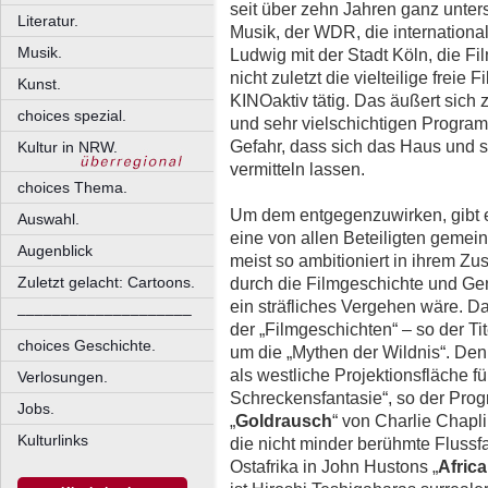
seit über zehn Jahren ganz unters
Literatur.
Musik, der WDR, die internationa
Musik.
Ludwig mit der Stadt Köln, die F
nicht zuletzt die vielteilige frei
Kunst.
KINOaktiv tätig. Das äußert sich
choices spezial.
und sehr vielschichtigen Program
Gefahr, dass sich das Haus und s
Kultur in NRW.
vermitteln lassen.
choices Thema.
Um dem entgegenzuwirken, gibt e
Auswahl.
eine von allen Beteiligten gemei
Augenblick
meist so ambitioniert in ihrem
Zuletzt gelacht: Cartoons.
durch die Filmgeschichte und Ge
ein sträfliches Vergehen wäre. Da
––––––––––––––––––––
der „Filmgeschichten“ – so der Tit
choices Geschichte.
um die „Mythen der Wildnis“. Den
als westliche Projektionsfläche 
Verlosungen.
Schreckensfantasie“, so der Prog
Jobs.
„
Goldrausch
“ von Charlie Chapli
Kulturlinks
die nicht minder berühmte Flussf
Ostafrika in John Hustons „
Afric