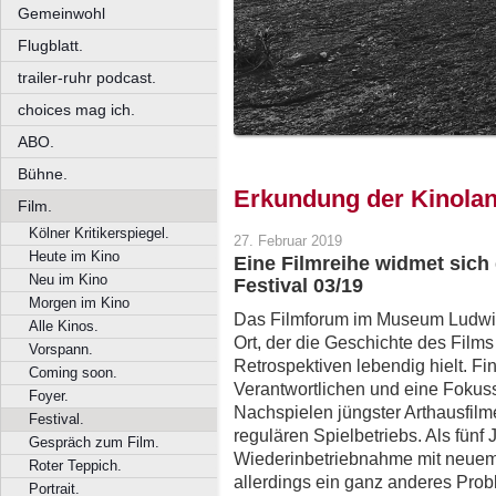
Gemeinwohl
Flugblatt.
trailer-ruhr podcast.
choices mag ich.
ABO.
Bühne.
Erkundung der Kinolan
Film.
Kölner Kritikerspiegel.
27. Februar 2019
Heute im Kino
Eine Filmreihe widmet sich
Neu im Kino
Festival 03/19
Morgen im Kino
Das Filmforum im Museum Ludwig
Alle Kinos.
Ort, der die Geschichte des Film
Vorspann.
Retrospektiven lebendig hielt. Fi
Coming soon.
Verantwortlichen und eine Fokuss
Foyer.
Nachspielen jüngster Arthausfil
Festival.
regulären Spielbetriebs. Als fünf 
Gespräch zum Film.
Wiederinbetriebnahme mit neuem
Roter Teppich.
allerdings ein ganz anderes Probl
Portrait.