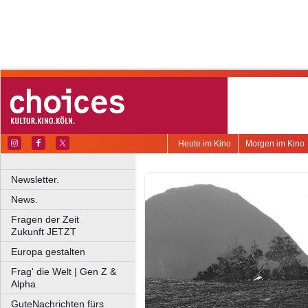
Heute im Kino
Morgen im Kino
Newsletter.
News.
Fragen der Zeit
Zukunft JETZT
Europa gestalten
Frag' die Welt | Gen Z &
Alpha
GuteNachrichten fürs