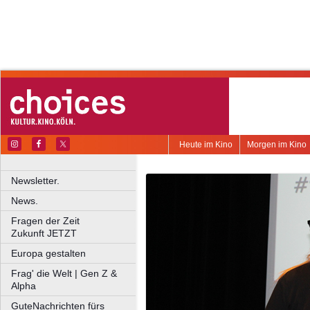
Heute im Kino
Morgen im Kino
Newsletter.
News.
Fragen der Zeit
Zukunft JETZT
Europa gestalten
Frag' die Welt | Gen Z &
Alpha
GuteNachrichten fürs