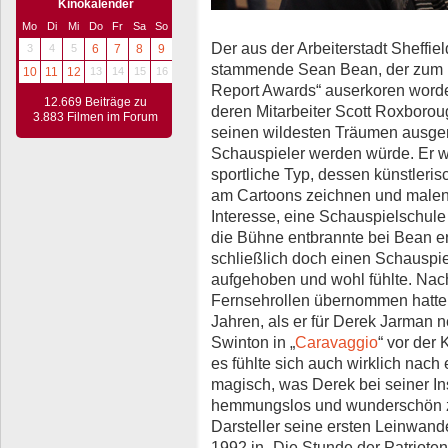
Kinokalender
Mo
Di
Mi
Do
Fr
Sa
So
Der aus der Arbeiterstadt Sheffiel
3
4
5
6
7
8
9
stammende Sean Bean, der zum 1
10
11
12
13
14
15
16
Report Awards“ auserkoren worde
12.669 Beiträge zu
deren Mitarbeiter Scott Roxboroug
3.883 Filmen im Forum
seinen wildesten Träumen ausgem
Schauspieler werden würde. Er w
sportliche Typ, dessen künstlerisc
am Cartoons zeichnen und malen 
Interesse, eine Schauspielschule
die Bühne entbrannte bei Bean ers
schließlich doch einen Schauspie
aufgehoben und wohl fühlte. Nac
Fernsehrollen übernommen hatte,
Jahren, als er für Derek Jarman 
Swinton in „
Caravaggio
“ vor der
es fühlte sich auch wirklich nach
magisch, was Derek bei seiner Ins
hemmungslos und wunderschön zur
Darsteller seine ersten Leinwa
1992 in „Die Stunde der Patrioten