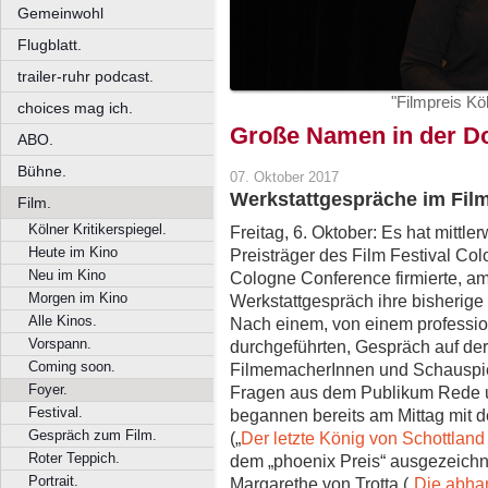
Gemeinwohl
Flugblatt.
trailer-ruhr podcast.
"Filmpreis Kö
choices mag ich.
Große Namen in der D
ABO.
Bühne.
07. Oktober 2017
Werkstattgespräche im Film
Film.
Kölner Kritikerspiegel.
Freitag, 6. Oktober: Es hat mittle
Heute im Kino
Preisträger des Film Festival Co
Neu im Kino
Cologne Conference firmierte, am
Morgen im Kino
Werkstattgespräch ihre bisherige
Alle Kinos.
Nach einem, von einem profession
Vorspann.
durchgeführten, Gespräch auf der
Coming soon.
FilmemacherInnen und Schauspie
Foyer.
Fragen aus dem Publikum Rede u
Festival.
begannen bereits am Mittag mit
Gespräch zum Film.
(„
Der letzte König von Schottlan
Roter Teppich.
dem „phoenix Preis“ ausgezeichne
Portrait.
Margarethe von Trotta („
Die abha