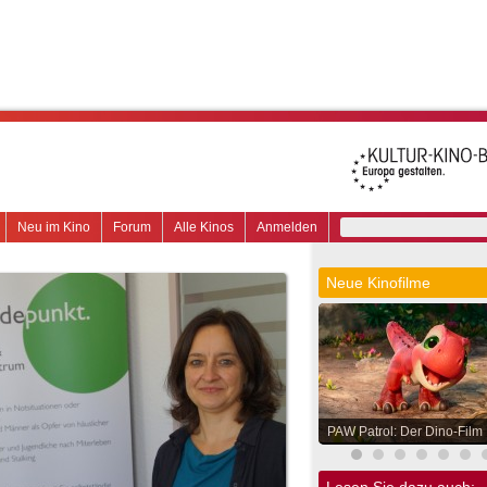
Neu im Kino
Forum
Alle Kinos
Anmelden
Neue Kinofilme
PAW Patrol: Der Dino-Film
Lesen Sie dazu auch: