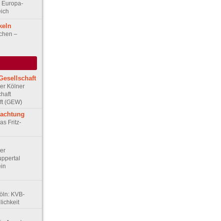
 Europa-
eich
keln
echen –
Gesellschaft
Der Kölner
haft
ft (GEW)
rachtung
as Fritz-
Der
ppertal
ein
Köln: KVB-
ichkeit