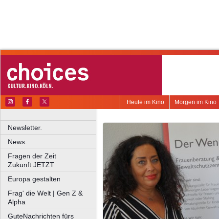
Heute im Kino
Morgen im Kino
Newsletter.
News.
Fragen der Zeit
Zukunft JETZT
Europa gestalten
Frag' die Welt | Gen Z &
Alpha
GuteNachrichten fürs