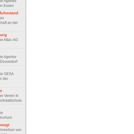
Die Agentur
in Essen
 Ruhestand
Das
haft an der
rung
Die Attac-AG
Die Agentur
Düsseldorf
 Die GESA
ei der
en
Der Verein In
erkstattschule
Die
 Bochum
ewegt
 Filmreihen von