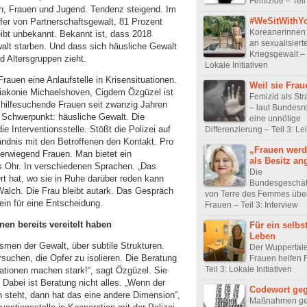
Femizide – Teil 
en, Frauen und Jugend. Tendenz steigend. Im
#WeSitWithY
r von Partnerschaftsgewalt, 81 Prozent
Koreanerinnen 
eibt unbekannt. Bekannt ist, dass 2018
an sexualisiert
alt starben. Und dass sich häusliche Gewalt
Kriegsgewalt – 
d Altersgruppen zieht.
Lokale Initiativen
auen eine Anlaufstelle in Krisensituationen.
Weil sie Frau
 Diakonie Michaelshoven, Cigdem Özgüzel ist
Femizid als Str
n hilfesuchende Frauen seit zwanzig Jahren
– laut Bundesr
Schwerpunkt: häusliche Gewalt. Die
eine unnötige
die Interventionsstelle. Stößt die Polizei auf
Differenzierung – Teil 3: Lei
tändnis mit den Betroffenen den Kontakt. Pro
„Frauen werde
überwiegend Frauen. Man bietet ein
als Besitz a
s Ohr. In verschiedenen Sprachen. „Das
Die
Ort hat, wo sie in Ruhe darüber reden kann
Bundesgeschäft
Walch. Die Frau bleibt autark. Das Gespräch
von Terre des Femmes übe
ein für eine Entscheidung.
Frauen – Teil 3: Interview
nen bereits vereitelt haben
Für ein selbs
Leben
men der Gewalt, über subtile Strukturen.
Der Wuppertale
suchen, die Opfer zu isolieren. Die Beratung
Frauen helfen 
Teil 3: Lokale Initiativen
mationen machen stark!“, sagt Özgüzel. Sie
 Dabei ist Beratung nicht alles. „Wenn der
Codewort geg
n steht, dann hat das eine andere Dimension“,
Maßnahmen g