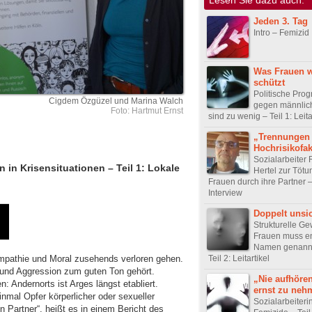
Jeden 3. Tag
Intro – Femizid
Was Frauen w
schützt
Politische Pro
Cigdem Özgüzel und Marina Walch
gegen männlic
Foto: Hartmut Ernst
sind zu wenig – Teil 1: Leita
„Trennungen 
Hochrisikofak
Sozialarbeiter
 in Krisensituationen – Teil 1: Lokale
Hertel zur Tötu
Frauen durch ihre Partner – 
Interview
Doppelt unsi
Strukturelle G
Frauen muss en
Namen genannt
mpathie und Moral zusehends verloren gehen.
Teil 2: Leitartikel
und Aggression zum guten Ton gehört.
„Nie aufhören
: Andernorts ist Arges längst etabliert.
ernst zu neh
inmal Opfer körperlicher oder sexueller
Sozialarbeiteri
n Partner“, heißt es in einem Bericht des