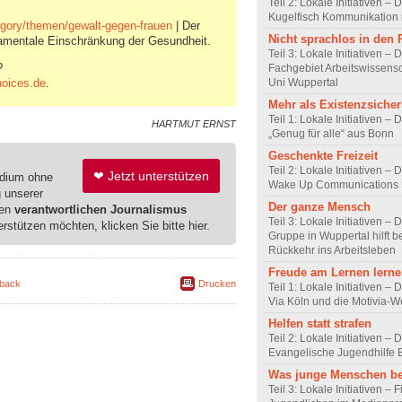
Teil 2: Lokale Initiativen – 
Kugelfisch Kommunikation 
egory/themen/gewalt-gegen-frauen
| Der
Nicht sprachlos in den
damentale Einschränkung der Gesundheit.
Teil 3: Lokale Initiativen – 
?
Fachgebiet Arbeitswissensc
oices.de
.
Uni Wuppertal
Mehr als Existenzsiche
Teil 1: Lokale Initiativen – 
HARTMUT ERNST
„Genug für alle“ aus Bonn
Geschenkte Freizeit
Teil 2: Lokale Initiativen – 
❤ Jetzt unterstützen
edium ohne
Wake Up Communications 
g unserer
Der ganze Mensch
ren
verantwortlichen Journalismus
Teil 3: Lokale Initiativen –
erstützen möchten, klicken Sie bitte hier.
Gruppe in Wuppertal hilft b
Rückkehr ins Arbeitsleben
Freude am Lernen lern
back
Drucken
Teil 1: Lokale Initiativen – 
Via Köln und die Motivia-W
Helfen statt strafen
Teil 2: Lokale Initiativen – 
Evangelische Jugendhilfe
Was junge Menschen b
Teil 3: Lokale Initiativen –