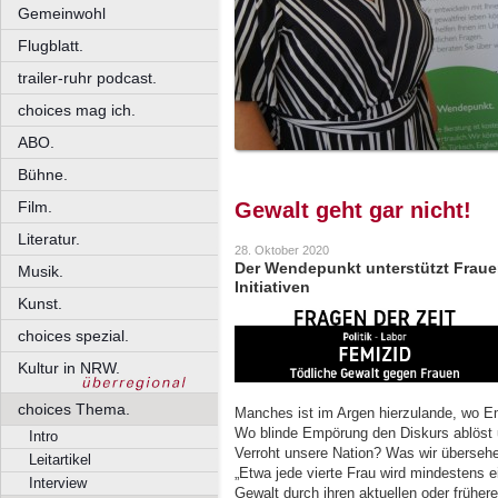
Gemeinwohl
Flugblatt.
trailer-ruhr podcast.
choices mag ich.
ABO.
Bühne.
Film.
Gewalt geht gar nicht!
Literatur.
28. Oktober 2020
Der Wendepunkt unterstützt Frauen
Musik.
Initiativen
Kunst.
choices spezial.
Kultur in NRW.
choices Thema.
Manches ist im Argen hierzulande, wo E
Wo blinde Empörung den Diskurs ablöst 
Intro
Verroht unsere Nation? Was wir übersehen
Leitartikel
„Etwa jede vierte Frau wird mindestens e
Interview
Gewalt durch ihren aktuellen oder frühere