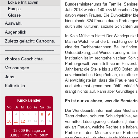
Lokale Initiativen
Bundesministeriums für Familie, Senior
Europa
Jahr 2018 wurden 140.755 Menschen Opfe
davon waren Frauen. Die Dunkelziffer bl
Glosse
hierzulande 324 Frauen durch Partnergew
Auswahl.
durch alle Kulturen, soziale Schichten un
Augenblick
In Köln Mülheim bietet Der Wendepunkt Fr
Zuletzt gelacht: Cartoons.
Marina Walch leitet die Einrichtung der
eine der Fachberaterinnen. Bei ihr finde
––––––––––––––––––––
Unterstützung, auf Wunsch anonym. Ein 
Institution ist im rechtsrheinischen Köln 
choices Geschichte.
Partnergewalt, vermittelt sie im Einvers
Verlosungen.
Jahr berät die Stelle bis zu 850 Opfer, 
unverbindliches Gespräch an, ein offene
Jobs.
Allerwichtigste ist, dass die Frau einen 
Kulturlinks
und sich ernst genommen fühlt“, erklärt 
drängt nichts auf, kann aber Grundlage s
Kinokalender
Es ist nur zu ahnen, was die Beraterin
Mo
Di
Mi
Do
Fr
Sa
So
Der Wendepunkt informiert über Mechanis
3
4
5
6
7
8
9
Täter drohen, schüren Schuldgefühle, ver
10
11
12
13
14
15
16
vermittelt Lösungsmöglichkeiten. „Infor
erklärt Frauen, welche Rechte sie haben.
12.669 Beiträge zu
Partner mit dem Messer vor der Partneri
3.883 Filmen im Forum