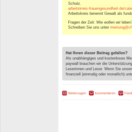
Schutz.
arbeitskreis-frauengesundheit.de/cat
Arbeitskreis benennt Gewalt als fun
Fragen der Zeit: Wie wollen wir leben
Schreiben Sie uns unter
meinung@ch
Hat Ihnen dieser Beitrag gefallen?
Als unabhängiges und kostenloses M
paywall brauchen wir die Unterstützun
Leserinnen und Leser. Wenn Sie unse
finanziell (einmalig oder monatlich) unt
Weitersagen
Kommentieren
Feed