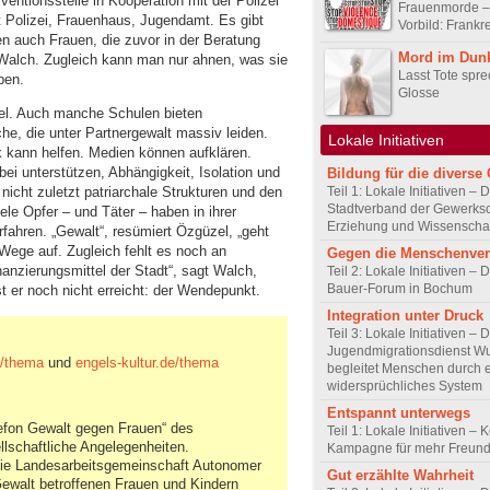
rventionsstelle in Kooperation mit der Polizei
Frauenmorde –
it Polizei, Frauenhaus, Jugendamt. Es gibt
Vorbild: Frankr
n auch Frauen, die zuvor in der Beratung
Mord im Dun
ß Walch. Zugleich kann man nur ahnen, was sie
Lasst Tote spr
ben.
Glosse
l. Auch manche Schulen bieten
he, die unter Partnergewalt massiv leiden.
Lokale Initiativen
k kann helfen. Medien können aufklären.
i unterstützen, Abhängigkeit, Isolation und
Bildung für die diverse 
Teil 1: Lokale Initiativen – 
nicht zuletzt patriarchale Strukturen und den
Stadtverband der Gewerksc
ele Opfer – und Täter – haben in ihrer
Erziehung und Wissenscha
rfahren. „Gewalt“, resümiert Özgüzel, „geht
 Wege auf. Zugleich fehlt es noch an
Gegen die Menschenve
anzierungsmittel der Stadt“, sagt Walch,
Teil 2: Lokale Initiativen – D
Bauer-Forum in Bochum
st er noch nicht erreicht: der Wendepunkt.
Integration unter Druck
Teil 3: Lokale Initiativen – 
Jugendmigrationsdienst Wu
de/thema
und
engels-kultur.de/thema
begleitet Menschen durch 
widersprüchliches System
Entspannt unterwegs
lefon Gewalt gegen Frauen“ des
Teil 1: Lokale Initiativen – 
llschaftliche Angelegenheiten.
Kampagne für mehr Freundl
ie Landesarbeitsgemeinschaft Autonomer
Gut erzählte Wahrheit
ewalt betroffenen Frauen und Kindern