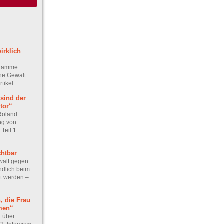
irklich
gramme
he Gewalt
rtikel
sind der
tor“
 Roland
ng von
Teil 1:
chtbar
ewalt gegen
dlich beim
 werden –
, die Frau
men“
n über