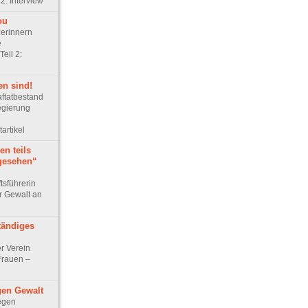
2: Interview
ou
erinnern
e
Teil 2:
en sind!
aftatbestand
egierung
tartikel
n teils
ngesehen“
sführerin
r Gewalt an
tändiges
r Verein
Frauen –
en Gewalt
egen