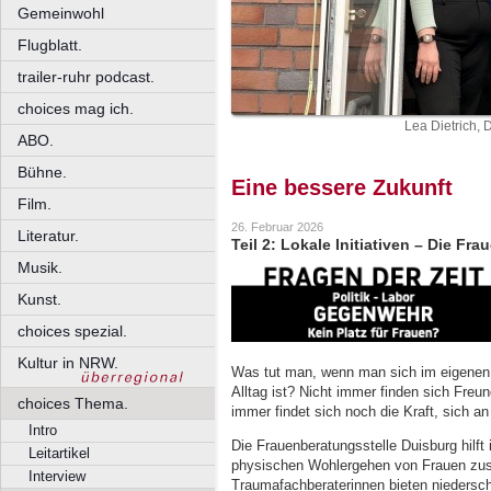
Gemeinwohl
Flugblatt.
trailer-ruhr podcast.
choices mag ich.
Lea Dietrich,
ABO.
Bühne.
Eine bessere Zukunft
Film.
26. Februar 2026
Literatur.
Teil 2: Lokale Initiativen – Die F
Musik.
Kunst.
choices spezial.
Kultur in NRW.
Was tut man, wenn man sich im eigenen Z
Alltag ist? Nicht immer finden sich Freu
choices Thema.
immer findet sich noch die Kraft, sich
Intro
Die Frauenberatungsstelle Duisburg hilft
Leitartikel
physischen Wohlergehen von Frauen zu
Interview
Traumafachberaterinnen bieten niedersc