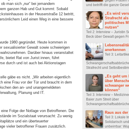
gegen Frauen 
l ob man sich „nur“ bei jemandem
und betrifft die ganze Gesel
inem ganzen Hab und Gut kommt: Sobald
„Es wird vers
ksteinhauses in der Heuserstraße 12 betritt,
Strafrecht als
ersönlichem Leid einen Weg in eine bessere
politisches Mi
nutzen“
Teil 2: Interview – Juristin
Beck über Gewalt gegen F
 wurde 1980 gegründet. Heute kommen in
Lebensrealitä
er sexualisierter Gewalt sowie schwierigen
anerkennen
 wahrzunehmen. Darüber hinaus veranstaltet
Teil 3: Leitartike
e, bietet Rat von Jurist:innen, führt
e durch und ist auch bei Aktionstagen
Schwangerschaftsabbrüch
Strafrecht und Selbstbest
„Es geht um 
elle gäbe es nicht. „Wir arbeiten eigentlich
über Mensche
h eine Frau vor der Tür und braucht in dem
schwanger w
zwischen den an- und unangemeldeten
können“
rwaltung, Planung und IT.
Teil 3: Interview – Mediziner
Baier zum Streit über
Schwangerschaftsabbrüch
 eine Folge der Notlage von Betroffenen. Die
Raus aus der
sstände im Sozialstaat verursacht: Zu wenig
Teil 3: Lokale In
itaplätze und ein überteuerter
Solidarisch un
 vieler betroffener Frauen zusätzlich.
unbeirrbar: Wu