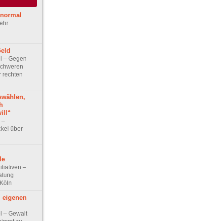
 normal
ehr
eld
kel – Gegen
schweren
r rechten
swählen,
h
ill“
w –
ckel über
le
itiativen –
atung
Köln
m eigenen
kel – Gewalt