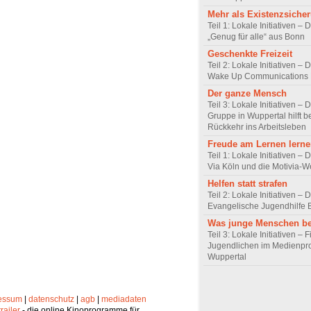
Mehr als Existenzsiche
Teil 1: Lokale Initiativen – 
„Genug für alle“ aus Bonn
Geschenkte Freizeit
Teil 2: Lokale Initiativen – 
Wake Up Communications 
Der ganze Mensch
Teil 3: Lokale Initiativen –
Gruppe in Wuppertal hilft b
Rückkehr ins Arbeitsleben
Freude am Lernen lern
Teil 1: Lokale Initiativen – 
Via Köln und die Motivia-W
Helfen statt strafen
Teil 2: Lokale Initiativen – 
Evangelische Jugendhilfe
Was junge Menschen b
Teil 3: Lokale Initiativen –
Jugendlichen im Medienpro
Wuppertal
essum
|
datenschutz
|
agb
|
mediadaten
trailer
- die online Kinoprogramme für