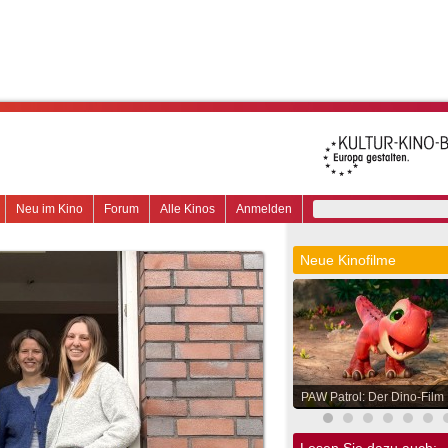
Neu im Kino
Forum
Alle Kinos
Anmelden
Neue Kinofilme
PAW Patrol: Der Dino-Film
Lesen Sie dazu auch: