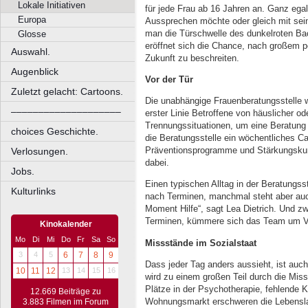
Lokale Initiativen
für jede Frau ab 16 Jahren an. Ganz ega
Europa
Aussprechen möchte oder gleich mit se
man die Türschwelle des dunkelroten Bac
Glosse
eröffnet sich die Chance, nach großem p
Auswahl.
Zukunft zu beschreiten.
Augenblick
Vor der Tür
Zuletzt gelacht: Cartoons.
Die unabhängige Frauenberatungsstelle
––––––––––––––––––––
erster Linie Betroffene von häuslicher od
Trennungssituationen, um eine Beratung
choices Geschichte.
die Beratungsstelle ein wöchentliches Caf
Präventionsprogramme und Stärkungskurs
Verlosungen.
dabei.
Jobs.
Einen typischen Alltag in der Beratungsst
Kulturlinks
nach Terminen, manchmal steht aber auc
Moment Hilfe“, sagt Lea Dietrich. Und 
Terminen, kümmere sich das Team um Ve
Kinokalender
Mo
Di
Mi
Do
Fr
Sa
So
Missstände im Sozialstaat
3
4
5
6
7
8
9
Dass jeder Tag anders aussieht, ist auch
10
11
12
13
14
15
16
wird zu einem großen Teil durch die Mis
Plätze in der Psychotherapie, fehlende K
12.669 Beiträge zu
Wohnungsmarkt erschweren die Lebenslage
3.883 Filmen im Forum