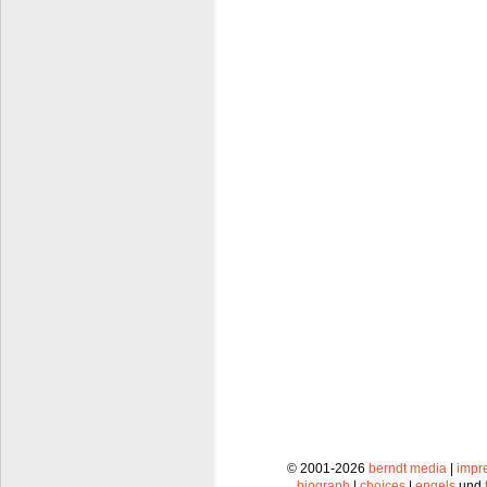
© 2001-2026
berndt media
|
impr
biograph
|
choices
|
engels
und