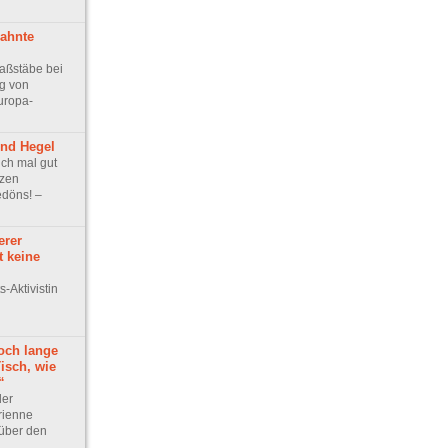
zahnte
aßstäbe bei
g von
uropa-
und Hegel
uch mal gut
nzen
döns! –
erer
t keine
-Aktivistin
n
och lange
isch, wie
“
der
rienne
 über den