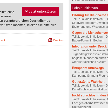
Lokale Initiativen
❤ Jetzt unterstützen
edium ohne
Bildung für die diverse 
g unserer
Teil 1: Lokale Initiativen – 
ren
verantwortlichen Journalismus
Stadtverband der Gewerksc
erstützen möchten, klicken Sie bitte hier.
Erziehung und Wissenscha
Gegen die Menschenve
Teil 2: Lokale Initiativen – D
back
Drucken
Bauer-Forum in Bochum
Integration unter Druck
Teil 3: Lokale Initiativen – 
Jugendmigrationsdienst Wu
begleitet Menschen durch 
widersprüchliches System
Entspannt unterwegs
Teil 1: Lokale Initiativen – 
Kampagne für mehr Freundl
Gut erzählte Wahrheit
Teil 2: Lokale Initiativen – 
Kugelfisch Kommunikation 
Nicht sprachlos in den
Teil 3: Lokale Initiativen – 
Fachgebiet Arbeitswissensc
Uni Wuppertal