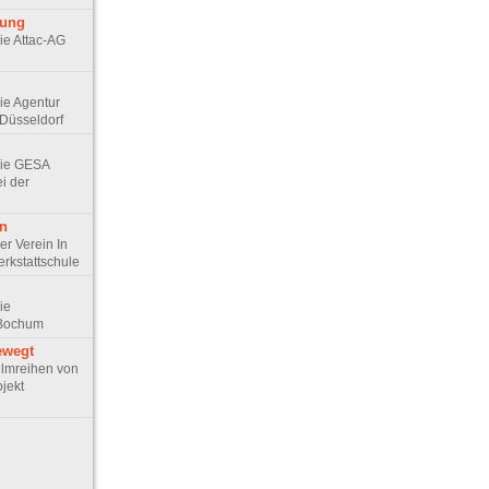
rung
Die Attac-AG
Die Agentur
Düsseldorf
 Die GESA
ei der
en
Der Verein In
erkstattschule
Die
 Bochum
ewegt
 Filmreihen von
jekt