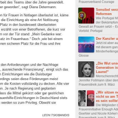
Frauenverband Courage
beit des Teams über die Jahre gewandelt.
er geworden“, sagt Diana Determann.
Sensibel ver
Reformen
 für Frauen in Notlagen überlastet ist, käme
Wie Portugal M
die Einrichtung als eine Art Notlösung
der Bekämpfun
Platz in den bundesweit überlasteten
Gewalt an Frauen setzt – E
rzählt von einer Betroffenen, die kurz vor
Vorbild: Portugal
n vor der Tür stand: „Mein Gedanke war:
Der Kanzler 
 Platz im Frauenhaus.“ Doch „wie bei einem
Jetzt ist aber a
nen sicheren Platz für die Frau und ihre
mit diesem ga
Minderheitenge
Glosse
„Die Wut uns
 den Anforderungen und der Nachfrage
Generation is
ausreichende Finanzierung“, einigt sich das
Laune!“
Einrichtungen wie die Duisburger
Menschenrechts
lerdings seien diese Förderungen meist
Jennifer Follmann über de
 um die Kosten vollständig zu decken. Alle vier
Frauenstreik zum 9. März
en. Je nach Regierung und geplanten
„Wir sitzen n
ss die Mittel gekürzt oder gar gestrichen
nicht so am T
rauenhilfe-Einrichtungen in Deutschland stets
es sein sollte
n werden so zum Privileg. Obwohl sie
Die Mitglieder 
Fraueninitiative Enough Ad
Goehler und Nicole Körkel
LEON TSIOBANIDIS
Frauenstreik zum 9. März