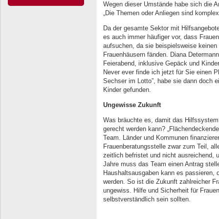
Wegen dieser Umstände habe sich die Ar
„Die Themen oder Anliegen sind komplex
Da der gesamte Sektor mit Hilfsangeboten
es auch immer häufiger vor, dass Frauen 
aufsuchen, da sie beispielsweise keinen 
Frauenhäusern fänden. Diana Determann e
Feierabend, inklusive Gepäck und Kinder
Never ever finde ich jetzt für Sie einen
Sechser im Lotto”, habe sie dann doch ei
Kinder gefunden.
Ungewisse Zukunft
Was bräuchte es, damit das Hilfssystem
gerecht werden kann? „Flächendeckende, 
Team. Länder und Kommunen finanzieren 
Frauenberatungsstelle zwar zum Teil, al
zeitlich befristet und nicht ausreichend,
Jahre muss das Team einen Antrag stell
Haushaltsausgaben kann es passieren, da
werden. So ist die Zukunft zahlreicher F
ungewiss. Hilfe und Sicherheit für Fraue
selbstverständlich sein sollten.