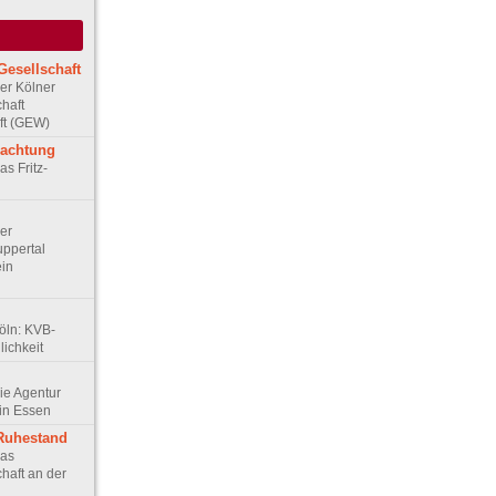
Gesellschaft
Der Kölner
haft
ft (GEW)
rachtung
as Fritz-
Der
ppertal
ein
Köln: KVB-
ichkeit
Die Agentur
in Essen
 Ruhestand
Das
haft an der