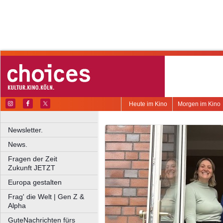
Heute im Kino
Morgen im Kino
Newsletter.
News.
Fragen der Zeit
Zukunft JETZT
Europa gestalten
Frag' die Welt | Gen Z &
Alpha
GuteNachrichten fürs