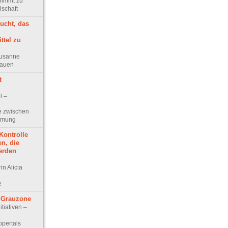
nimmt zu
lschaft
ucht, das
ttel zu
 Susanne
rauen
t
l –
e zwischen
immung
Kontrolle
n, die
erden
in Alicia
e
 Grauzone
itiativen –
d
ppertals