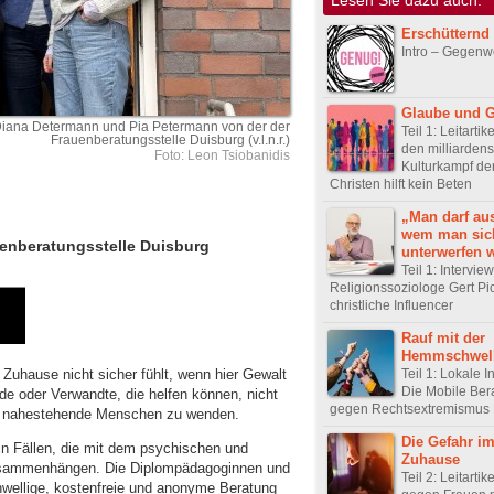
Erschütternd
Intro – Gegenw
Glaube und G
 Diana Determann und Pia Petermann von der der
Teil 1: Leitarti
Frauenberatungsstelle Duisburg (v.l.n.r.)
den milliarden
Foto: Leon Tsiobanidis
Kulturkampf de
Christen hilft kein Beten
„Man darf au
wem man sic
rauenberatungsstelle Duisburg
unterwerfen w
Teil 1: Intervie
Religionssoziologe Gert Pi
christliche Influencer
Rauf mit der
Hemmschwel
uhause nicht sicher fühlt, wenn hier Gewalt
Teil 1: Lokale In
Die Mobile Ber
nde oder Verwandte, die helfen können, nicht
gegen Rechtsextremismus 
 an nahestehende Menschen zu wenden.
Die Gefahr i
 in Fällen, die mit dem psychischen und
Zuhause
sammenhängen. Die Diplompädagoginnen und
Teil 2: Leitarti
hwellige, kostenfreie und anonyme Beratung