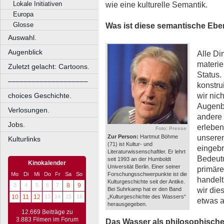
Lokale Initiativen
wie eine kulturelle Semantik.
Europa
Glosse
Was ist diese semantische Ebe
Auswahl.
Augenblick
Alle Di
materie
Zuletzt gelacht: Cartoons.
Status.
––––––––––––––––––––
konstru
wir nic
choices Geschichte.
Augenbl
Verlosungen.
andere 
Jobs.
erleben
Foto: Presse
unsere
Zur Person:
Hartmut Böhme
Kulturlinks
(71) ist Kultur- und
eingebr
Literaturwissenschaftler. Er lehrt
Bedeutu
seit 1993 an der Humboldt
Kinokalender
Universität Berlin. Einer seiner
primär
Forschungsschwerpunkte ist die
Mo
Di
Mi
Do
Fr
Sa
So
handelt
Kulturgeschichte seit der Antike.
3
4
5
6
7
8
9
wir die
Bei Suhrkamp hat er den Band
„Kulturgeschichte des Wassers“
10
11
12
13
14
15
16
etwas a
herausgegeben.
12.669 Beiträge zu
3.883 Filmen im Forum
Das Wasser als philosophisches