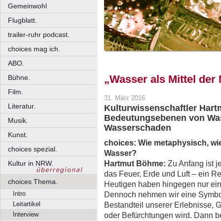
Gemeinwohl
Flugblatt.
trailer-ruhr podcast.
choices mag ich.
ABO.
„Wasser als Mittel der
Bühne.
Film.
31. März 2016
Literatur.
Kulturwissenschaftler Har
Bedeutungsebenen von Was
Musik.
Wasserschaden
Kunst.
choices:
Wie metaphysisch, wie
choices spezial.
Wasser?
Hartmut Böhme:
Zu Anfang ist 
Kultur in NRW.
das Feuer, Erde und Luft – ein 
choices Thema.
Heutigen haben hingegen nur ein
Intro
Dennoch nehmen wir eine Symbol
Leitartikel
Bestandteil unserer Erlebnisse, 
Interview
oder Befürchtungen wird. Dann 