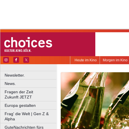
Heute im Kino
Morgen im Kino
Newsletter.
News.
Fragen der Zeit
Zukunft JETZT
Europa gestalten
Frag' die Welt | Gen Z &
Alpha
GuteNachrichten fürs