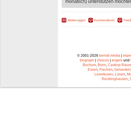
monatlich) unterstützen möchten,
Weitersagen
Kommentieren
Feed
© 2001-2026
berndt media
|
impr
biograph
|
choices
|
engels
und
Bochum
,
Bonn
,
Castrop-Raux
Essen
,
Frechen
,
Gelsenkir
Leverkusen
,
Lünen
,
Mü
Recklinghausen
,