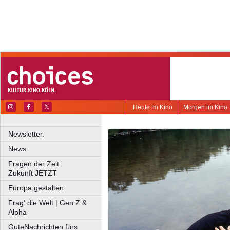
Heute im Kino
Morgen im Kino
Newsletter.
News.
Fragen der Zeit
Zukunft JETZT
Europa gestalten
Frag' die Welt | Gen Z &
Alpha
GuteNachrichten fürs