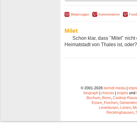
Weitersagen
Kommentieren
Feed
Milet
Schon klar, dass "Milet" nich
Heimatstadt von Thales ist, oder?
© 2001-2026
berndt media
|
impr
biograph
|
choices
|
engels
und
Bochum
,
Bonn
,
Castrop-Raux
Essen
,
Frechen
,
Gelsenkir
Leverkusen
,
Lünen
,
Mü
Recklinghausen
,