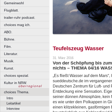
Gemeinwohl
Flugblatt.
trailer-ruhr podcast.
choices mag ich.
ABO.
Bühne.
Film.
Teufelszeug Wasser
Literatur.
31. März 2016
Musik.
Von der Schöpfung bis zum
nichts – THEMA 04/16 W
Kunst.
„Es fließt Wasser auf dem Mars“, 
choices spezial.
sueddeutsche.de im vergangene
Kultur in NRW.
Deutschen Zentrum für Luft- und R
Entdeckung eine Sensation. Eige
choices Thema.
seiner dünnen Atmosphäre, kein 
Intro
es wie unter den Polkappen in Gle
Leitartikel
einen klitzekleinen, gasförmigen 
Interview