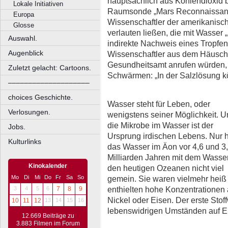
hauptsächlich aus Kohlendioxid 
Lokale Initiativen
Raumsonde „Mars Reconnaissance
Europa
Wissenschaftler der amerikanis
Glosse
verlauten ließen, die mit Wasser „
Auswahl.
indirekte Nachweis eines Tropfen
Augenblick
Wissenschaftler aus dem Häusche
Gesundheitsamt anrufen würden,
Zuletzt gelacht: Cartoons.
Schwärmen: „In der Salzlösung 
––––––––––––––––––––
choices Geschichte.
Wasser steht für Leben, oder
Verlosungen.
wenigstens seiner Möglichkeit. 
die Mikrobe im Wasser ist der
Jobs.
Ursprung irdischen Lebens. Nur h
Kulturlinks
das Wasser im Äon vor 4,6 und 3
Milliarden Jahren mit dem Wasser
Kinokalender
den heutigen Ozeanen nicht viel
gemein. Sie waren vielmehr heiß
Mo
Di
Mi
Do
Fr
Sa
So
enthielten hohe Konzentrationen
3
4
5
6
7
8
9
Nickel oder Eisen. Der erste Sto
10
11
12
13
14
15
16
lebenswidrigen Umständen auf Ei
12.669 Beiträge zu
3.883 Filmen im Forum