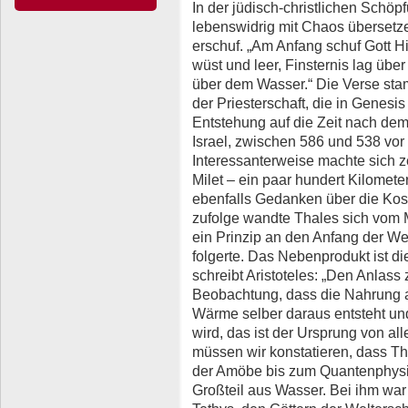
In der jüdisch-christlichen Schöp
lebenswidrig mit Chaos übersetz
erschuf. „Am Anfang schuf Gott H
wüst und leer, Finsternis lag übe
über dem Wasser.“ Die Verse st
der Priesterschaft, die in Genesi
Entstehung auf die Zeit nach de
Israel, zwischen 586 und 538 vor u
Interessanterweise machte sich z
Milet – ein paar hundert Kilomete
ebenfalls Gedanken über die Kos
zufolge wandte Thales sich vom 
ein Prinzip an den Anfang der We
folgerte. Das Nebenprodukt ist di
schreibt Aristoteles: „Den Anlass 
Beobachtung, dass die Nahrung al
Wärme selber daraus entsteht und
wird, das ist der Ursprung von al
müssen wir konstatieren, dass Tha
der Amöbe bis zum Quantenphysik
Großteil aus Wasser. Bei ihm wa